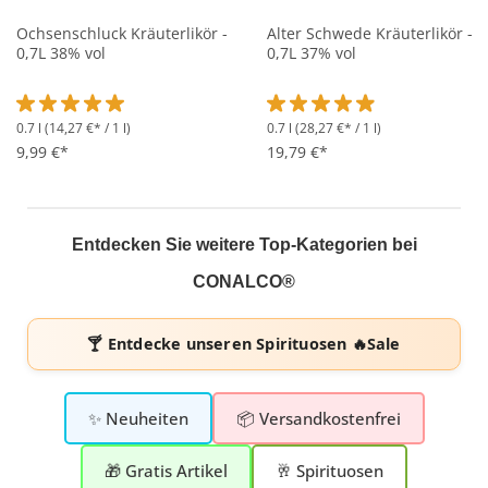
Ochsenschluck Kräuterlikör -
Alter Schwede Kräuterlikör -
0,7L 38% vol
0,7L 37% vol
0.7 l
(14,27 €* / 1 l)
0.7 l
(28,27 €* / 1 l)
Durchschnittliche Bewertung von 5 von 5 Sternen
Durchschnittliche Bewertung 
9,99 €*
19,79 €*
Entdecken Sie weitere Top-Kategorien bei
CONALCO®
🍸 Entdecke unseren
Spirituosen 🔥Sale
✨ Neuheiten
📦 Versandkostenfrei
🎁 Gratis Artikel
🥂 Spirituosen