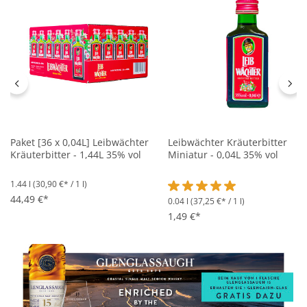
Paket [36 x 0,04L] Leibwächter
Leibwächter Kräuterbitter
Kräuterbitter - 1,44L 35% vol
Miniatur - 0,04L 35% vol
1.44 l
(30,90 €* / 1 l)
44,49 €*
0.04 l
(37,25 €* / 1 l)
Durchschnittliche Bewertung 
1,49 €*