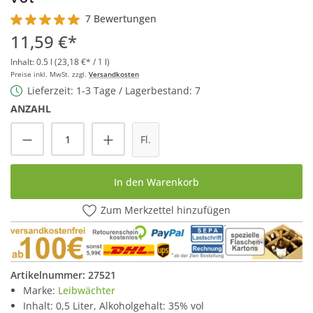
7 Bewertungen
Durchschnittliche Bewertung von 5 von 5 Sternen
11,59 €*
Inhalt:
0.5 l
(23,18 €* / 1 l)
Preise inkl. MwSt. zzgl.
Versandkosten
Lieferzeit: 1-3 Tage / Lagerbestand: 7
ANZAHL
Produkt Anzahl: Gib den gewünschten Wert
Fl.
In den Warenkorb
Zum Merkzettel hinzufügen
Artikelnummer:
27521
Marke:
Leibwächter
Inhalt: 0,5 Liter, Alkoholgehalt: 35% vol