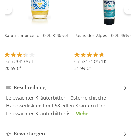
Saluti Limoncello - 0,7L 31% vol
Pastis des Alpes - 0,7L 45% vol
0.7 l
(29,41 €* / 1 l)
0.7 l
(31,41 €* / 1 l)
Durchschnittliche Bewertung von 3.2 von 5 Sternen
Durchschnittliche Bewertung 
20,59 €*
21,99 €*
Beschreibung
Leibwächter Kräuterbitter – österreichische
Handwerkskunst mit 58 edlen Kräutern Der
Leibwächter Kräuterbitter is…
Mehr
Bewertungen