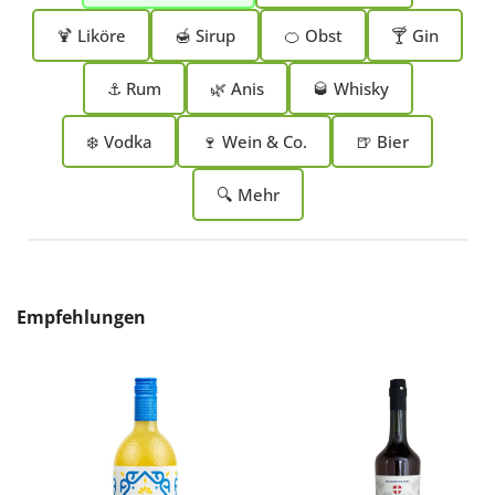
🍹 Liköre
🍯 Sirup
🍊 Obst
🍸 Gin
⚓ Rum
🌿 Anis
🥃 Whisky
❄️ Vodka
🍷 Wein & Co.
🍺 Bier
🔍 Mehr
Produktgalerie überspringen
Empfehlungen