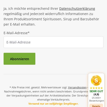
Ja, ich möchte entsprechend Ihrer
Datenschutzerklärung
regelmäßig und jederzeit widerruflich Informationen zu
Ihrem Produktsortiment Spirituosen, Sirup und Barzubehör
per E-Mail erhalten.
E-Mail-Adresse*
Abonnieren
* Alle Preise inkl. gesetzl. Mehrwertsteuer zzgl.
Versandkosten
und ggf.
Nachnahmegebühren, wenn nicht anders beschrieben. Grundpreise und Preise
SEHR GUT
(4,9)
der Verpackungseinheiten auf der Artikeldetailseite. Der Streichpreis ist der
15.000+
ehemalige Verkäuferpreis.
Bewertungen
Versand nur an volljährige Empfänger.
Details