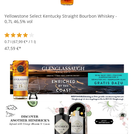
Yellowstone Select Kentucky Straight Bourbon Whiskey -
0,7L 46,5% vol
0.7 l
(67,99 €* / 1 l)
Durchschnittliche Bewertung von 4 von 5 Sternen
47,59 €*