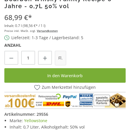
Jahre - 0,7L 50% vol
68,99 €*
Inhalt:
0.7 l
(98,56 €* / 1 l)
Preise inkl. MwSt. zzgl.
Versandkosten
Lieferzeit: 1-3 Tage / Lagerbestand: 5
ANZAHL
Produkt Anzahl: Gib den gewünschten Wert
Fl.
In den Warenkorb
Zum Merkzettel hinzufügen
Artikelnummer:
29556
Marke:
Yellowstone
Inhalt: 0,7 Liter, Alkoholgehalt: 50% vol