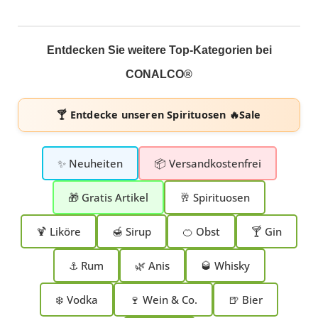
Entdecken Sie weitere Top-Kategorien bei
CONALCO®
🍸 Entdecke unseren
Spirituosen 🔥Sale
✨ Neuheiten
📦 Versandkostenfrei
🎁 Gratis Artikel
🥂 Spirituosen
🍹 Liköre
🍯 Sirup
🍊 Obst
🍸 Gin
⚓ Rum
🌿 Anis
🥃 Whisky
❄️ Vodka
🍷 Wein & Co.
🍺 Bier