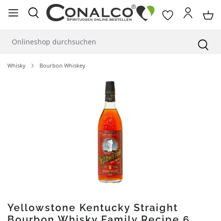
alt springen
Whisky
Bourbon Whiskey
Bildergalerie überspringen
Yellowstone Kentucky Straight
Bourbon Whisky Family Recipe 6