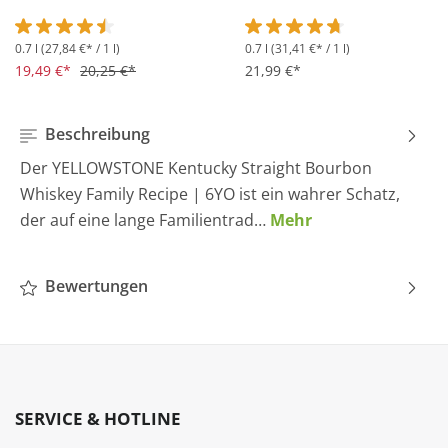
0.7 l
(27,84 €* / 1 l)
0.7 l
(31,41 €* / 1 l)
Durchschnittliche Bewertung von 4.5 von 5 Sternen
Durchschnittliche Bewertung 
19,49 €*
20,25 €*
21,99 €*
Beschreibung
Der YELLOWSTONE Kentucky Straight Bourbon
Whiskey Family Recipe | 6YO ist ein wahrer Schatz,
der auf eine lange Familientrad…
Mehr
Bewertungen
SERVICE & HOTLINE