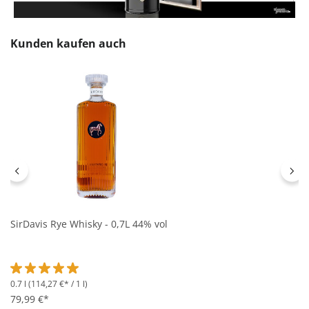
Produktgalerie überspringen
Kunden kaufen auch
SirDavis Rye Whisky - 0,7L 44% vol
0.7 l
(114,27 €* / 1 l)
Durchschnittliche Bewertung von 5 von 5 Sternen
79,99 €*