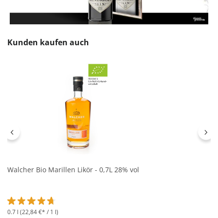
Produktgalerie überspringen
Kunden kaufen auch
Walcher Bio Marillen Likör - 0,7L 28% vol
0.7 l
(22,84 €* / 1 l)
Durchschnittliche Bewertung von 4.7 von 5 Sternen