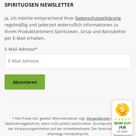
SPIRITUOSEN NEWSLETTER
Ja, ich möchte entsprechend Ihrer
Datenschutzerklärung
regelmäßig und jederzeit widerruflich Informationen zu
Ihrem Produktsortiment Spirituosen, Sirup und Barzubehör
per E-Mail erhalten.
E-Mail-Adresse*
Abonnieren
* Alle Preise inkl. gesetzl. Mehrwertsteuer zzgl.
Versandkosten
und ggf.
Nachnahmegebühren, wenn nicht anders beschrieben. Grundpreise und Preise
SEHR GUT
(4,9)
der Verpackungseinheiten auf der Artikeldetailseite. Der Streichpreis ist der
15.000+
ehemalige Verkäuferpreis.
Bewertungen