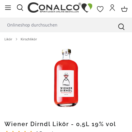
alt springen
Likör
Kirschlikör
Bildergalerie überspringen
Wiener Dirndl Likör - 0,5L 19% vol