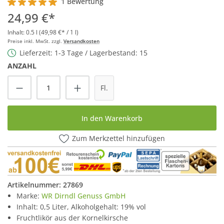
1 Bewertung
Durchschnittliche Bewertung von 5 von 5 Sternen
24,99 €*
Inhalt:
0.5 l
(49,98 €* / 1 l)
Preise inkl. MwSt. zzgl.
Versandkosten
Lieferzeit: 1-3 Tage / Lagerbestand: 15
ANZAHL
Produkt Anzahl: Gib den gewünschten Wert
Fl.
In den Warenkorb
Zum Merkzettel hinzufügen
Artikelnummer:
27869
Marke:
WR Dirndl Genuss GmbH
Inhalt: 0,5 Liter, Alkoholgehalt: 19% vol
Fruchtlikör aus der Kornelkirsche