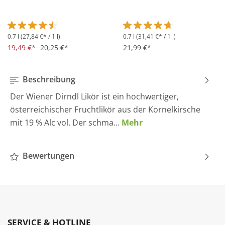
0.7 l
(27,84 €* / 1 l)
0.7 l
(31,41 €* / 1 l)
Durchschnittliche Bewertung von 4.5 von 5 Sternen
Durchschnittliche Bewertung 
19,49 €*
20,25 €*
21,99 €*
Beschreibung
Der Wiener Dirndl Likör ist ein hochwertiger,
österreichischer Fruchtlikör aus der Kornelkirsche
mit 19 % Alc vol. Der schma…
Mehr
Bewertungen
SERVICE & HOTLINE