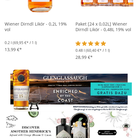
Wiener Dirndl Likör - 0,2L 19%
Paket [24 x 0,02L] Wiener
vol
Dirndl Likör - 0,48L 19% vol
0.2 l
(69,95 €* / 1 l)
13,99 €*
0.48 l
(60,40 €* / 1 l)
Durchschnittliche Bewertung 
28,99 €*