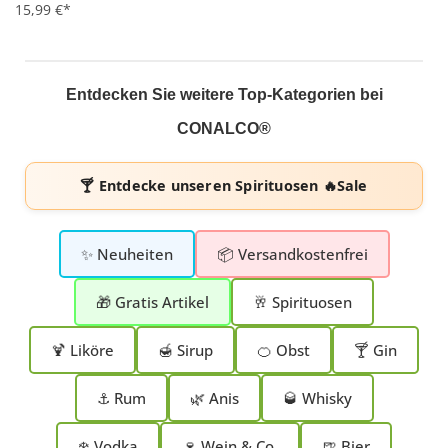
15,99 €*
Entdecken Sie weitere Top-Kategorien bei
CONALCO®
🍸 Entdecke unseren
Spirituosen 🔥Sale
✨ Neuheiten
📦 Versandkostenfrei
🎁 Gratis Artikel
🥂 Spirituosen
🍹 Liköre
🍯 Sirup
🍊 Obst
🍸 Gin
⚓ Rum
🌿 Anis
🥃 Whisky
❄️ Vodka
🍷 Wein & Co.
🍺 Bier