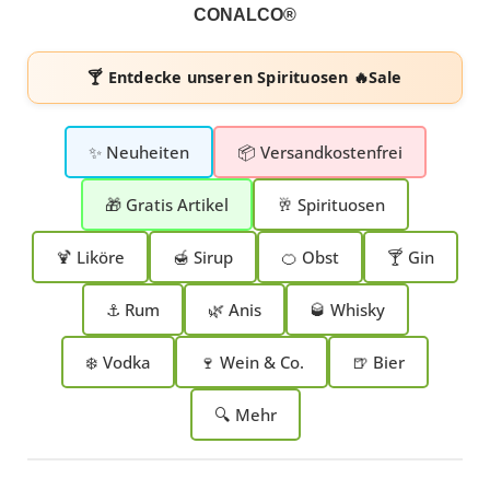
CONALCO®
🍸 Entdecke unseren
Spirituosen 🔥Sale
✨ Neuheiten
📦 Versandkostenfrei
🎁 Gratis Artikel
🥂 Spirituosen
🍹 Liköre
🍯 Sirup
🍊 Obst
🍸 Gin
⚓ Rum
🌿 Anis
🥃 Whisky
❄️ Vodka
🍷 Wein & Co.
🍺 Bier
🔍 Mehr