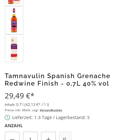
Tamnavulin Spanish Grenache
Redwine Finish - 0,7L 40% vol
29,49 €*
Inhalt:
0.7 l
(42,13 €* / 1 l)
Preise inkl. MwSt. zzgl.
Versandkosten
Lieferzeit: 1-3 Tage / Lagerbestand: 5
ANZAHL
Produkt Anzahl: Gib den gewünschten Wert
Fl.