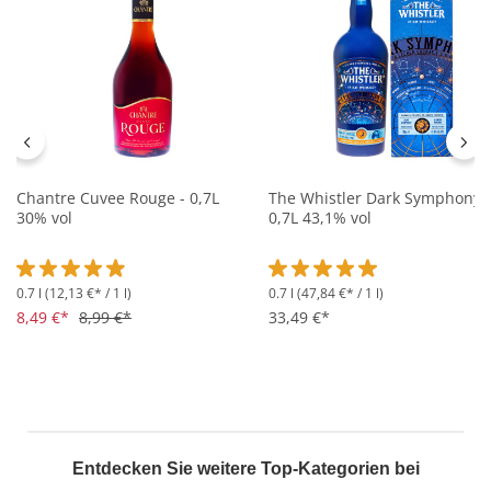
Chantre Cuvee Rouge - 0,7L
The Whistler Dark Symphony -
30% vol
0,7L 43,1% vol
0.7 l
(12,13 €* / 1 l)
0.7 l
(47,84 €* / 1 l)
Durchschnittliche Bewertung von 4.9 von 5 Sternen
Durchschnittliche Bewertung 
8,49 €*
8,99 €*
33,49 €*
Entdecken Sie weitere Top-Kategorien bei