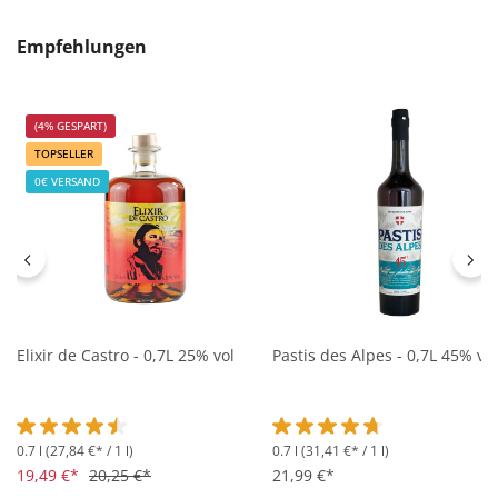
Produktgalerie überspringen
Empfehlungen
(4% GESPART)
TOPSELLER
0€ VERSAND
Elixir de Castro - 0,7L 25% vol
Pastis des Alpes - 0,7L 45% vol
0.7 l
(27,84 €* / 1 l)
0.7 l
(31,41 €* / 1 l)
Durchschnittliche Bewertung von 4.5 von 5 Sternen
Durchschnittliche Bewertung 
19,49 €*
20,25 €*
21,99 €*