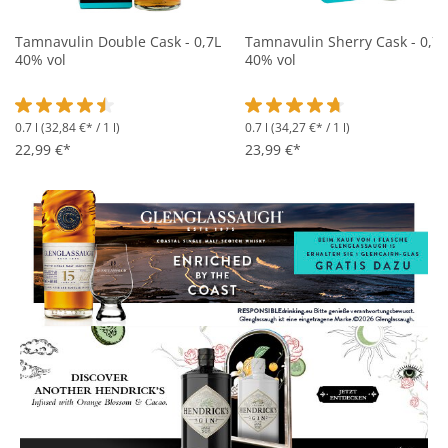
Tamnavulin Double Cask - 0,7L
Tamnavulin Sherry Cask - 0,7L
40% vol
40% vol
0.7 l
(32,84 €* / 1 l)
0.7 l
(34,27 €* / 1 l)
Durchschnittliche Bewertung von 4.4 von 5 Sternen
Durchschnittliche Bewertung 
22,99 €*
23,99 €*