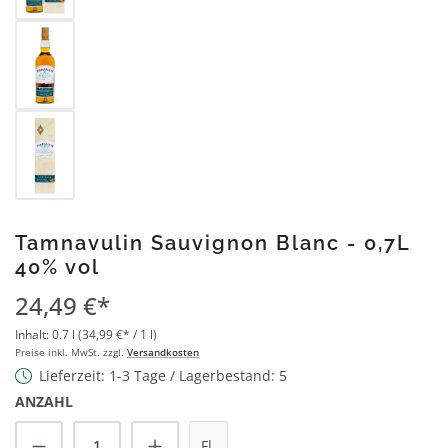
Tamnavulin Sauvignon Blanc - 0,7L
40% vol
24,49 €*
Inhalt:
0.7 l
(34,99 €* / 1 l)
Preise inkl. MwSt. zzgl.
Versandkosten
Lieferzeit: 1-3 Tage / Lagerbestand: 5
ANZAHL
Produkt Anzahl: Gib den gewünschten Wert
Fl.