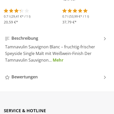
0.7 l
(29,41 €* / 1 l)
0.7 l
(53,99 €* / 1 l)
Durchschnittliche Bewertung von 3.2 von 5 Sternen
Durchschnittliche Bewertung 
20,59 €*
37,79 €*
Beschreibung
Tamnavulin Sauvignon Blanc – fruchtig-frischer
Speyside Single Malt mit Weißwein-Finish Der
Tamnavulin Sauvignon…
Mehr
Bewertungen
SERVICE & HOTLINE