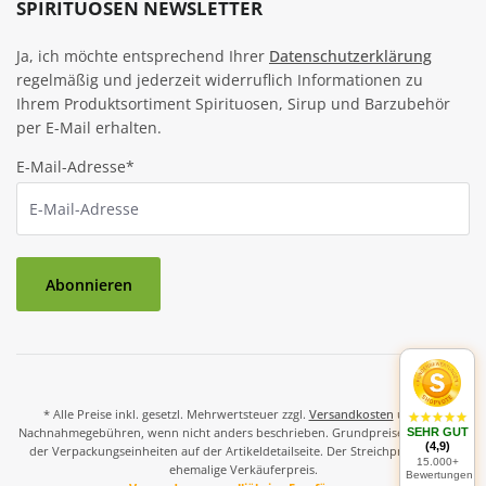
SPIRITUOSEN NEWSLETTER
Ja, ich möchte entsprechend Ihrer
Datenschutzerklärung
regelmäßig und jederzeit widerruflich Informationen zu
Ihrem Produktsortiment Spirituosen, Sirup und Barzubehör
per E-Mail erhalten.
E-Mail-Adresse*
Abonnieren
* Alle Preise inkl. gesetzl. Mehrwertsteuer zzgl.
Versandkosten
und ggf.
Nachnahmegebühren, wenn nicht anders beschrieben. Grundpreise und Preise
SEHR GUT
(4,9)
der Verpackungseinheiten auf der Artikeldetailseite. Der Streichpreis ist der
15.000+
ehemalige Verkäuferpreis.
Bewertungen