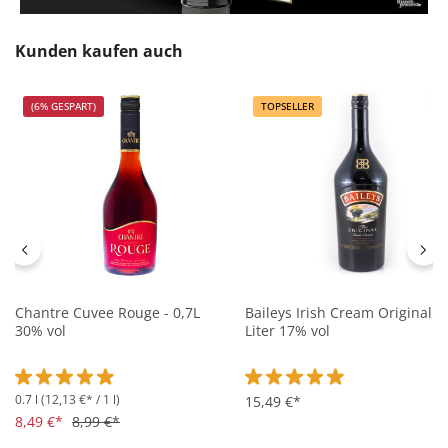
Produktgalerie überspringen
Kunden kaufen auch
(6% GESPART)
TOPSELLER
Chantre Cuvee Rouge - 0,7L
Baileys Irish Cream Original - 
30% vol
Liter 17% vol
0.7 l
(12,13 €* / 1 l)
Durchschnittliche Bewertung von 4.9 von 5 Sternen
Durchschnittliche Bewertung 
15,49 €*
8,49 €*
8,99 €*