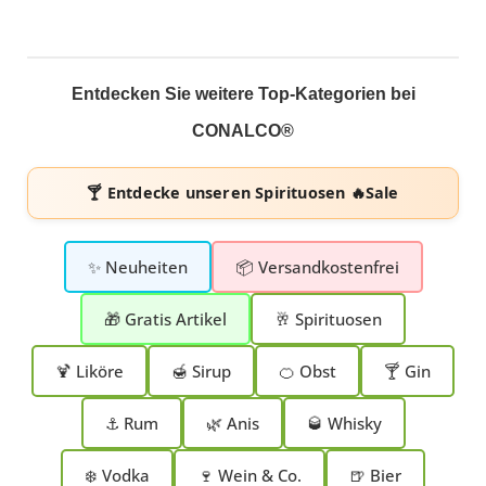
Entdecken Sie weitere Top-Kategorien bei
CONALCO®
🍸 Entdecke unseren
Spirituosen 🔥Sale
✨ Neuheiten
📦 Versandkostenfrei
🎁 Gratis Artikel
🥂 Spirituosen
🍹 Liköre
🍯 Sirup
🍊 Obst
🍸 Gin
⚓ Rum
🌿 Anis
🥃 Whisky
❄️ Vodka
🍷 Wein & Co.
🍺 Bier