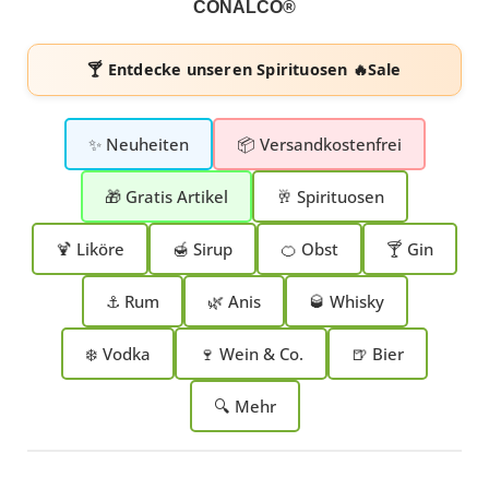
CONALCO®
🍸 Entdecke unseren
Spirituosen 🔥Sale
✨ Neuheiten
📦 Versandkostenfrei
🎁 Gratis Artikel
🥂 Spirituosen
🍹 Liköre
🍯 Sirup
🍊 Obst
🍸 Gin
⚓ Rum
🌿 Anis
🥃 Whisky
❄️ Vodka
🍷 Wein & Co.
🍺 Bier
🔍 Mehr