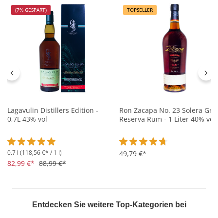
(7% GESPART)
TOPSELLER
Lagavulin Distillers Edition -
Ron Zacapa No. 23 Solera Gra
0,7L 43% vol
Reserva Rum - 1 Liter 40% vol
0.7 l
(118,56 €* / 1 l)
Durchschnittliche Bewertung von 5 von 5 Sternen
Durchschnittliche Bewertung 
49,79 €*
82,99 €*
88,99 €*
Entdecken Sie weitere Top-Kategorien bei