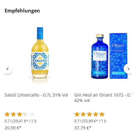
Produktgalerie überspringen
Empfehlungen
Saluti Limoncello - 0,7L 31% vol
Gin Heol an Oriant 1672 - 0,7L
42% vol
0.7 l
(29,41 €* / 1 l)
0.7 l
(53,99 €* / 1 l)
Durchschnittliche Bewertung von 3.2 von 5 Sternen
Durchschnittliche Bewertung 
20,59 €*
37,79 €*