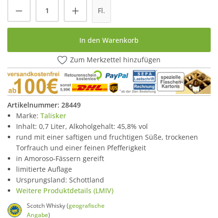
Produkt Anzahl: Gib den gewünschten Wert
Fl.
In den Warenkorb
Zum Merkzettel hinzufügen
Artikelnummer:
28449
Marke:
Talisker
Inhalt: 0,7 Liter, Alkoholgehalt: 45,8% vol
rund mit einer saftigen und fruchtigen Süße, trockenen
Torfrauch und einer feinen Pfefferigkeit
in Amoroso-Fässern gereift
limitierte Auflage
Ursprungsland: Schottland
Weitere Produktdetails (LMIV)
Scotch Whisky (
geografische
Angabe
)