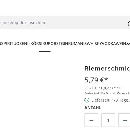
U
SPIRITUOSEN
LIKÖR
SIRUP
OBST
GIN
RUM
ANIS
WHISKY
VODKA
WEIN&
Riemerschmid 
5,79 €*
Inhalt:
0.7 l
(8,27 €* / 1 l)
Preise inkl. MwSt. zzgl.
Versandk
Lieferzeit: 1-3 Tage
ANZAHL
Produkt Anzah