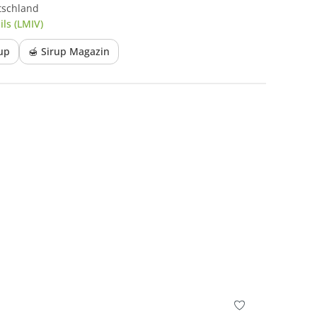
tschland
ls (LMIV)
rup
🍯 Sirup Magazin