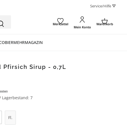
Service/Hilfe ⛛
Merkzettel
Warenkorb
Mein Konto
CO
BIER
MEHR
MAGAZIN
Pfirsich Sirup - 0,7L
osten
 / Lagerbestand: 7
l: Gib den gewünschten Wert ein oder be
Fl.