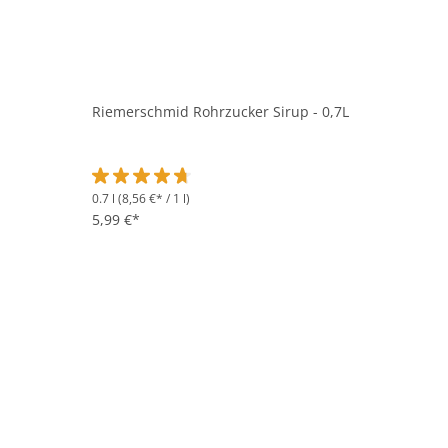
Riemerschmid Rohrzucker Sirup - 0,7L
0.7 l
(8,56 €* / 1 l)
Durchschnittliche Bewertung von 4.7 von 5 Sternen
5,99 €*