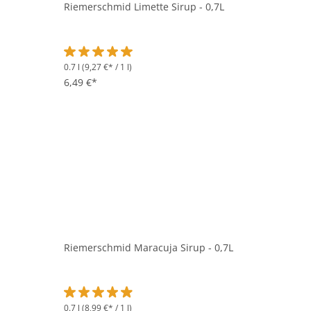
Riemerschmid Limette Sirup - 0,7L
0.7 l
(9,27 €* / 1 l)
Durchschnittliche Bewertung von 5 von 5 Sternen
6,49 €*
Riemerschmid Maracuja Sirup - 0,7L
0.7 l
(8,99 €* / 1 l)
Durchschnittliche Bewertung von 4.8 von 5 Sternen