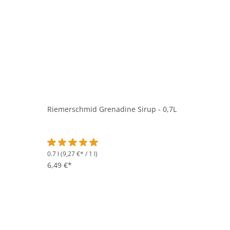
Riemerschmid Grenadine Sirup - 0,7L
0.7 l
(9,27 €* / 1 l)
Durchschnittliche Bewertung von 5 von 5 Sternen
6,49 €*