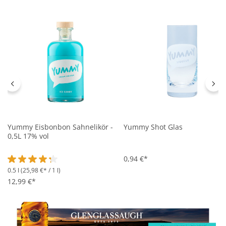
Yummy Eisbonbon Sahnelikör -
Yummy Shot Glas
0,5L 17% vol
0,94 €*
0.5 l
(25,98 €* / 1 l)
Durchschnittliche Bewertung von 4.3 von 5 Sternen
12,99 €*