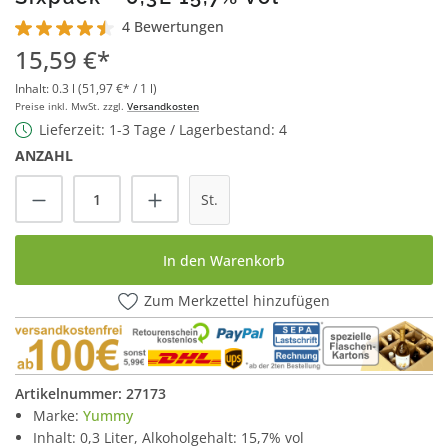
4 Bewertungen
Durchschnittliche Bewertung von 4.5 von 5 Sternen
15,59 €*
Inhalt:
0.3 l
(51,97 €* / 1 l)
Preise inkl. MwSt. zzgl.
Versandkosten
Lieferzeit: 1-3 Tage / Lagerbestand: 4
ANZAHL
Produkt Anzahl: Gib den gewünschten Wert
St.
In den Warenkorb
Zum Merkzettel hinzufügen
Artikelnummer:
27173
Marke:
Yummy
Inhalt: 0,3 Liter, Alkoholgehalt: 15,7% vol