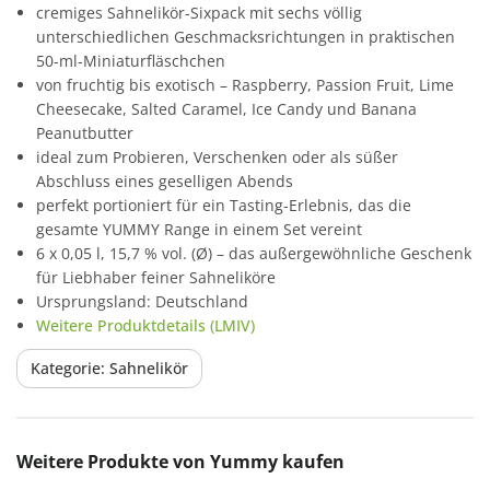
cremiges Sahnelikör-Sixpack mit sechs völlig
unterschiedlichen Geschmacksrichtungen in praktischen
50-ml-Miniaturfläschchen
von fruchtig bis exotisch – Raspberry, Passion Fruit, Lime
Cheesecake, Salted Caramel, Ice Candy und Banana
Peanutbutter
ideal zum Probieren, Verschenken oder als süßer
Abschluss eines geselligen Abends
perfekt portioniert für ein Tasting-Erlebnis, das die
gesamte YUMMY Range in einem Set vereint
6 x 0,05 l, 15,7 % vol. (Ø) – das außergewöhnliche Geschenk
für Liebhaber feiner Sahneliköre
Ursprungsland: Deutschland
Weitere Produktdetails (LMIV)
Kategorie: Sahnelikör
Produktgalerie überspringen
Weitere Produkte von Yummy kaufen