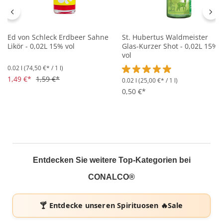
Ed von Schleck Erdbeer Sahne
St. Hubertus Waldmeister
Likör - 0,02L 15% vol
Glas-Kurzer Shot - 0,02L 15%
vol
0.02 l
(74,50 €* / 1 l)
1,49 €*
1,59 €*
0.02 l
(25,00 €* / 1 l)
Durchschnittliche Bewertung 
0,50 €*
Entdecken Sie weitere Top-Kategorien bei
CONALCO®
🍸 Entdecke unseren
Spirituosen 🔥Sale