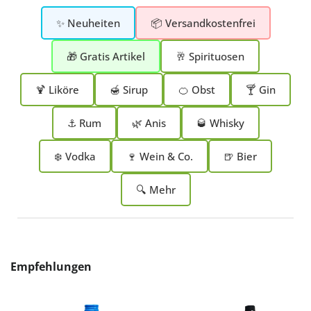
✨ Neuheiten
📦 Versandkostenfrei
🎁 Gratis Artikel
🥂 Spirituosen
🍹 Liköre
🍯 Sirup
🍊 Obst
🍸 Gin
⚓ Rum
🌿 Anis
🥃 Whisky
❄️ Vodka
🍷 Wein & Co.
🍺 Bier
🔍 Mehr
Produktgalerie überspringen
Empfehlungen