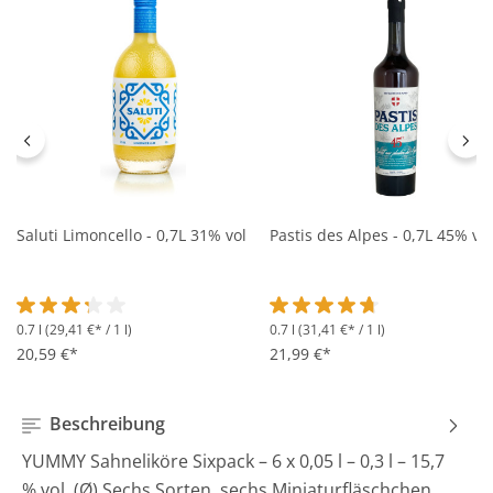
Saluti Limoncello - 0,7L 31% vol
Pastis des Alpes - 0,7L 45% vol
0.7 l
(29,41 €* / 1 l)
0.7 l
(31,41 €* / 1 l)
Durchschnittliche Bewertung von 3.2 von 5 Sternen
Durchschnittliche Bewertung 
20,59 €*
21,99 €*
Beschreibung
YUMMY Sahneliköre Sixpack – 6 x 0,05 l – 0,3 l – 15,7
% vol. (Ø) Sechs Sorten, sechs Miniaturfläschchen,