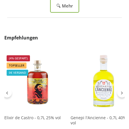
🔍 Mehr
Produktgalerie überspringen
Empfehlungen
(4% GESPART)
TOPSELLER
0€ VERSAND
Elixir de Castro - 0,7L 25% vol
Genepi l'Ancienne - 0,7L 40%
vol