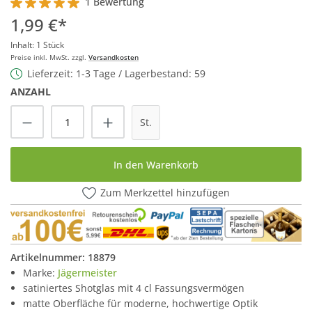
1 Bewertung
Durchschnittliche Bewertung von 5 von 5 Sternen
1,99 €*
Inhalt:
1 Stück
Preise inkl. MwSt. zzgl.
Versandkosten
Lieferzeit: 1-3 Tage / Lagerbestand: 59
ANZAHL
Produkt Anzahl: Gib den gewünschten Wert
St.
In den Warenkorb
Zum Merkzettel hinzufügen
Artikelnummer:
18879
Marke:
Jägermeister
satiniertes Shotglas mit 4 cl Fassungsvermögen
matte Oberfläche für moderne, hochwertige Optik