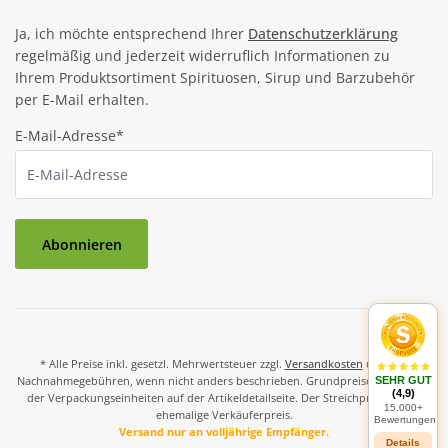
Ja, ich möchte entsprechend Ihrer
Datenschutzerklärung
regelmäßig und jederzeit widerruflich Informationen zu
Ihrem Produktsortiment Spirituosen, Sirup und Barzubehör
per E-Mail erhalten.
E-Mail-Adresse*
Abonnieren
* Alle Preise inkl. gesetzl. Mehrwertsteuer zzgl.
Versandkosten
und ggf.
Nachnahmegebühren, wenn nicht anders beschrieben. Grundpreise und Preise
SEHR GUT
(4,9)
der Verpackungseinheiten auf der Artikeldetailseite. Der Streichpreis ist der
15.000+
ehemalige Verkäuferpreis.
Bewertungen
Versand nur an volljährige Empfänger.
Details