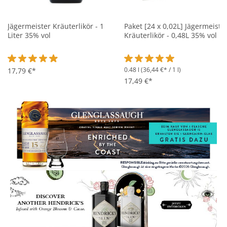
Jägermeister Kräuterlikör - 1
Paket [24 x 0,02L] Jägermeiste
Liter 35% vol
Kräuterlikör - 0,48L 35% vol
0.48 l
(36,44 €* / 1 l)
Durchschnittliche Bewertung von 4.8 von 5 Sternen
17,79 €*
Durchschnittliche Bewertung 
17,49 €*