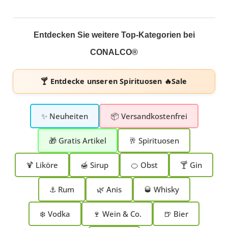
Entdecken Sie weitere Top-Kategorien bei
CONALCO®
🍸 Entdecke unseren
Spirituosen 🔥Sale
✨ Neuheiten
📦 Versandkostenfrei
🎁 Gratis Artikel
🥂 Spirituosen
🍹 Liköre
🍯 Sirup
🍊 Obst
🍸 Gin
⚓ Rum
🌿 Anis
🥃 Whisky
❄️ Vodka
🍷 Wein & Co.
🍺 Bier