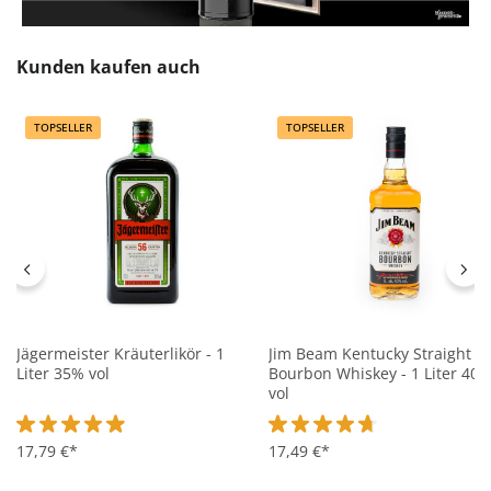
Produktgalerie überspringen
Kunden kaufen auch
TOPSELLER
TOPSELLER
Jägermeister Kräuterlikör - 1
Jim Beam Kentucky Straight
Liter 35% vol
Bourbon Whiskey - 1 Liter 40
vol
Durchschnittliche Bewertung von 4.8 von 5 Sternen
17,79 €*
Durchschnittliche Bewertung 
17,49 €*