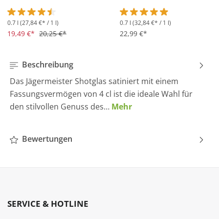
0.7 l
(27,84 €* / 1 l)
0.7 l
(32,84 €* / 1 l)
Durchschnittliche Bewertung von 4.5 von 5 Sternen
Durchschnittliche Bewertung 
19,49 €*
20,25 €*
22,99 €*
Beschreibung
Das Jägermeister Shotglas satiniert mit einem
Fassungsvermögen von 4 cl ist die ideale Wahl für
den stilvollen Genuss des…
Mehr
Bewertungen
SERVICE & HOTLINE