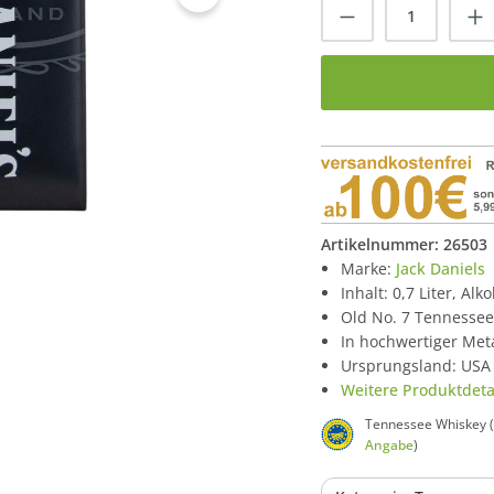
Produkt Anzah
Artikelnummer:
26503
Marke:
Jack Daniels
Inhalt: 0,7 Liter, Alk
Old No. 7 Tennesse
In hochwertiger Met
Ursprungsland: USA
Weitere Produktdetai
Tennessee Whiskey (
Angabe
)