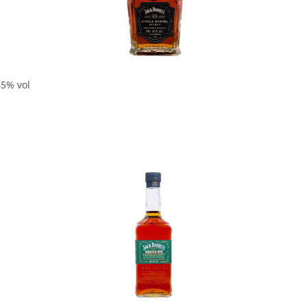
In den Korb
45% vol
In den Korb