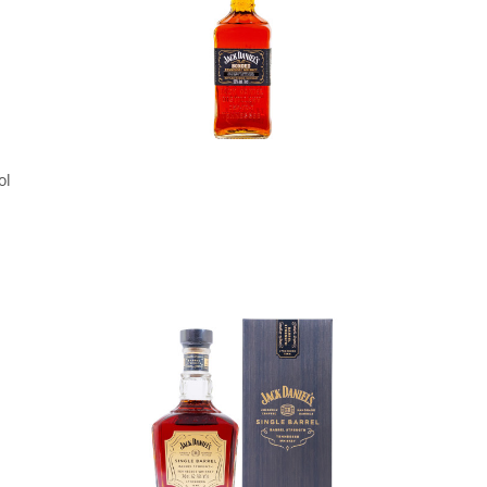
In den Korb
ol