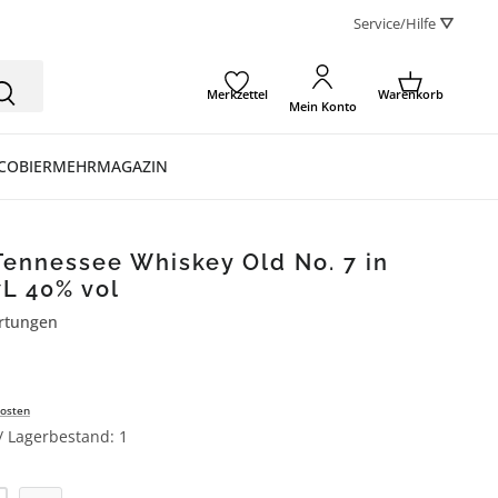
Service/Hilfe ⛛
Merkzettel
Warenkorb
Mein Konto
CO
BIER
MEHR
MAGAZIN
Tennessee Whiskey Old No. 7 in
7L 40% vol
rtungen
ertung von 5 von 5 Sternen
osten
 / Lagerbestand: 1