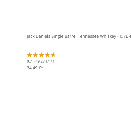
Jack Daniels Single Barrel Tennessee Whiskey - 0,7L 
0.7 l
(49,27 €* / 1 l)
Durchschnittliche Bewertung von 4.8 von 5 Sternen
34,49 €*