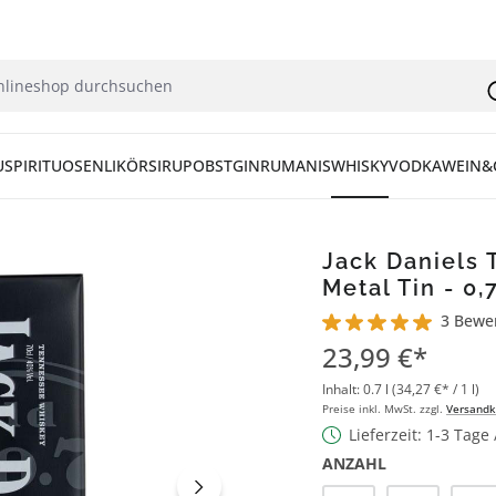
U
SPIRITUOSEN
LIKÖR
SIRUP
OBST
GIN
RUM
ANIS
WHISKY
VODKA
WEIN&
Jack Daniels 
Metal Tin - 0,
3 Bewe
Durchschnittliche Bew
23,99 €*
Inhalt:
0.7 l
(34,27 €* / 1 l)
Preise inkl. MwSt. zzgl.
Versandk
Lieferzeit: 1-3 Tage
ANZAHL