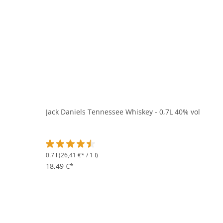
Jack Daniels Tennessee Whiskey - 0,7L 40% vol
0.7 l
(26,41 €* / 1 l)
Durchschnittliche Bewertung von 4.6 von 5 Sternen
18,49 €*