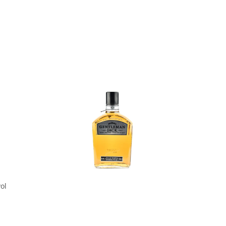
In den Korb
ol