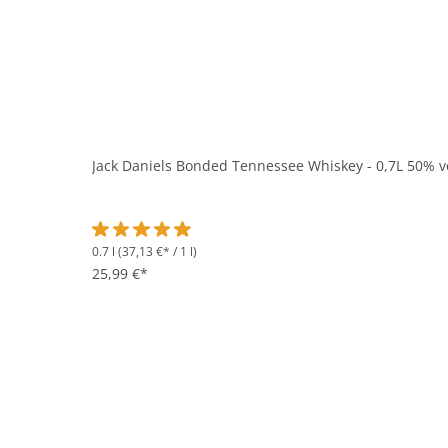
Jack Daniels Bonded Tennessee Whiskey - 0,7L 50% v
0.7 l
(37,13 €* / 1 l)
Durchschnittliche Bewertung von 4.9 von 5 Sternen
25,99 €*