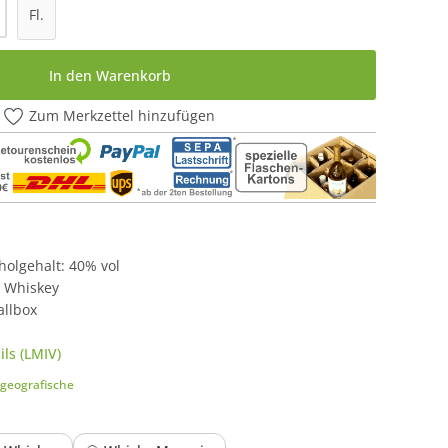
l: Gib den gewünschten Wert ein oder be
Fl.
In den Warenkorb
Zum Merkzettel hinzufügen
oholgehalt: 40% vol
e Whiskey
allbox
ls (LMIV)
geografische