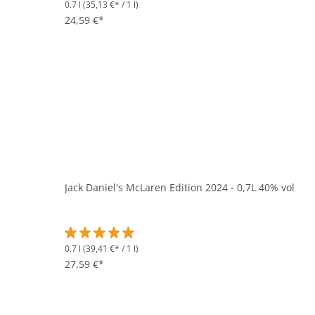
0.7 l
(35,13 €* / 1 l)
Durchschnittliche Bewertung von 4.8 von 5 Sternen
24,59 €*
Jack Daniel's McLaren Edition 2024 - 0,7L 40% vol
0.7 l
(39,41 €* / 1 l)
Durchschnittliche Bewertung von 5 von 5 Sternen
27,59 €*