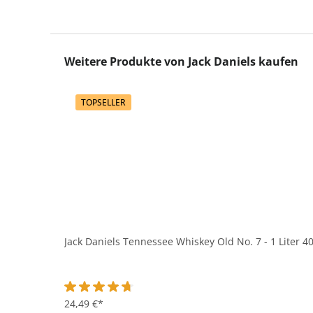
Produktgalerie überspringen
Weitere Produkte von Jack Daniels kaufen
TOPSELLER
Jack Daniels Tennessee Whiskey Old No. 7 - 1 Liter 4
Durchschnittliche Bewertung von 4.6 von 5 Sternen
24,49 €*