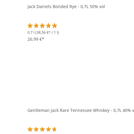
Jack Daniels Bonded Rye - 0,7L 50% vol
0.7 l
(38,56 €* / 1 l)
Durchschnittliche Bewertung von 5 von 5 Sternen
26,99 €*
Gentleman Jack Rare Tennessee Whiskey - 0,7L 40% v