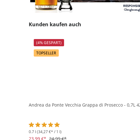
Produktgalerie überspringen
Kunden kaufen auch
(4% GESPART)
TOPSELLER
Andrea da Ponte Vecchia Grappa di Prosecco - 0,7L 4
0.7 l
(34,27 €* / 1 l)
Durchschnittliche Bewertung von 4.9 von 5 Sternen
23,99 €*
24,99 €*