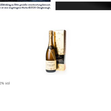
In den Korb
2% vol