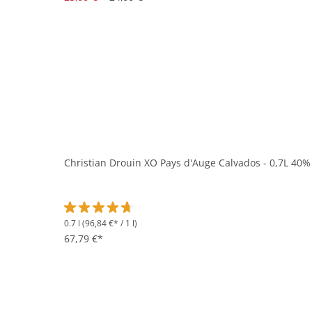
Christian Drouin XO Pays d'Auge Calvados - 0,7L 40%
0.7 l
(96,84 €* / 1 l)
Durchschnittliche Bewertung von 4.6 von 5 Sternen
67,79 €*