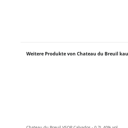
Produktgalerie überspringen
Weitere Produkte von Chateau du Breuil ka
Chateau du Breuil VSOP Calvados - 0,7L 40% vol