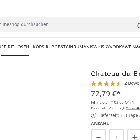
U
SPIRITUOSEN
LIKÖR
SIRUP
OBST
GIN
RUM
ANIS
WHISKY
VODKA
WEIN&
Chateau du Br
2 Bewe
Durchschnittliche Bew
72,79 €*
Inhalt:
0.7 l
(103,99 €* / 1 l)
Preise inkl. MwSt. zzgl.
Versandk
Lieferzeit: 1-3 Tage
ANZAHL
Produkt Anzah