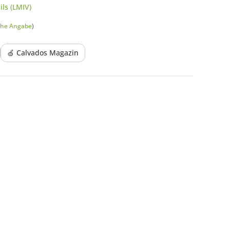
ls (LMIV)
che Angabe
)
🍏 Calvados Magazin