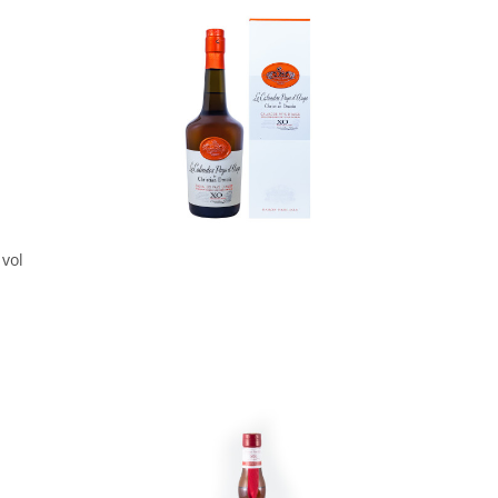
In den Korb
 vol