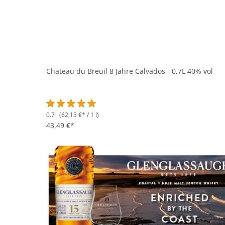
Chateau du Breuil 8 Jahre Calvados - 0,7L 40% vol
0.7 l
(62,13 €* / 1 l)
Durchschnittliche Bewertung von 5 von 5 Sternen
43,49 €*