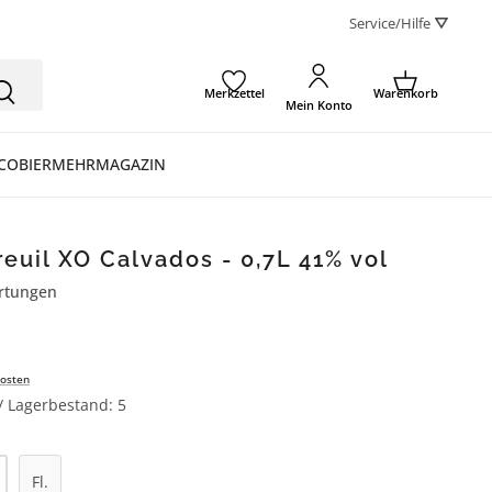
Service/Hilfe ⛛
Merkzettel
Warenkorb
Mein Konto
CO
BIER
MEHR
MAGAZIN
euil XO Calvados - 0,7L 41% vol
rtungen
ertung von 4.5 von 5 Sternen
osten
 / Lagerbestand: 5
l: Gib den gewünschten Wert ein oder be
Fl.