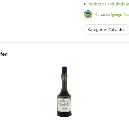
Weitere Produktdetai
Calvados (
geografis
Kategorie: Calvados
ufen
In den Korb