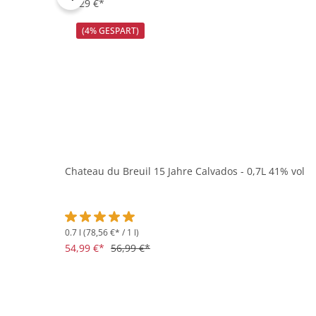
19,29 €*
(4% GESPART)
Chateau du Breuil 15 Jahre Calvados - 0,7L 41% vol
0.7 l
(78,56 €* / 1 l)
Durchschnittliche Bewertung von 5 von 5 Sternen
54,99 €*
56,99 €*