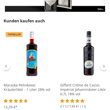
Produktgalerie überspringen
Kunden kaufen auch
TOPSELLER
Maraska Pelinkovac
Giffard Crème de Cassis
Kräuterlikör - 1 Liter 28% vol
Impérial Johannisbeer-Likör -
0,7L 18% vol
0.7 l
(17,99 €* / 1 l)
Durchschnittliche Bewertung von 4.8 von 5 Sternen
12,29 €*
Durchschnittliche Bewertung 