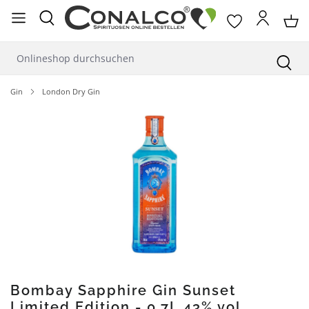
alt springen
Gin
London Dry Gin
Bildergalerie überspringen
Bombay Sapphire Gin Sunset
Limited Edition - 0,7L 43% vol