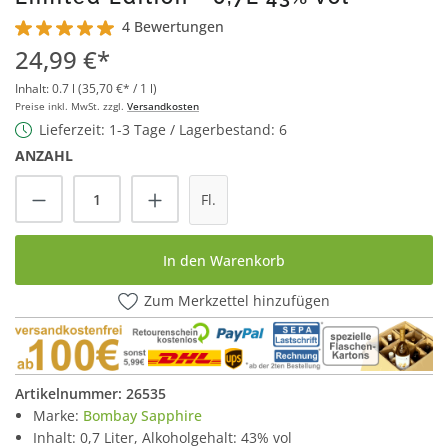
4 Bewertungen
Durchschnittliche Bewertung von 5 von 5 Sternen
24,99 €*
Inhalt:
0.7 l
(35,70 €* / 1 l)
Preise inkl. MwSt. zzgl.
Versandkosten
Lieferzeit: 1-3 Tage / Lagerbestand: 6
ANZAHL
Produkt Anzahl: Gib den gewünschten Wert
Fl.
In den Warenkorb
Zum Merkzettel hinzufügen
Artikelnummer:
26535
Marke:
Bombay Sapphire
Inhalt: 0,7 Liter, Alkoholgehalt: 43% vol