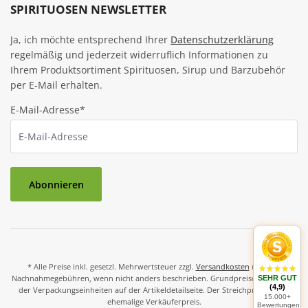
SPIRITUOSEN NEWSLETTER
Ja, ich möchte entsprechend Ihrer
Datenschutzerklärung
regelmäßig und jederzeit widerruflich Informationen zu
Ihrem Produktsortiment Spirituosen, Sirup und Barzubehör
per E-Mail erhalten.
E-Mail-Adresse*
Abonnieren
* Alle Preise inkl. gesetzl. Mehrwertsteuer zzgl.
Versandkosten
und ggf.
Nachnahmegebühren, wenn nicht anders beschrieben. Grundpreise und Preise
SEHR GUT
(4,9)
der Verpackungseinheiten auf der Artikeldetailseite. Der Streichpreis ist der
15.000+
ehemalige Verkäuferpreis.
Bewertungen