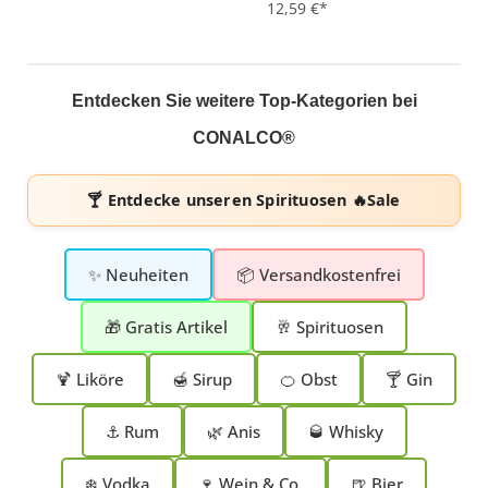
12,59 €*
Entdecken Sie weitere Top-Kategorien bei
CONALCO®
🍸 Entdecke unseren
Spirituosen 🔥Sale
✨ Neuheiten
📦 Versandkostenfrei
🎁 Gratis Artikel
🥂 Spirituosen
🍹 Liköre
🍯 Sirup
🍊 Obst
🍸 Gin
⚓ Rum
🌿 Anis
🥃 Whisky
❄️ Vodka
🍷 Wein & Co.
🍺 Bier