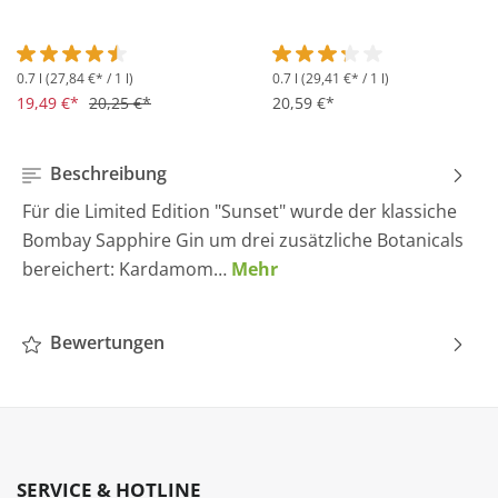
0.7 l
(27,84 €* / 1 l)
0.7 l
(29,41 €* / 1 l)
Durchschnittliche Bewertung von 4.5 von 5 Sternen
Durchschnittliche Bewertung 
19,49 €*
20,25 €*
20,59 €*
Beschreibung
Für die Limited Edition "Sunset" wurde der klassiche
Bombay Sapphire Gin um drei zusätzliche Botanicals
bereichert: Kardamom…
Mehr
Bewertungen
SERVICE & HOTLINE