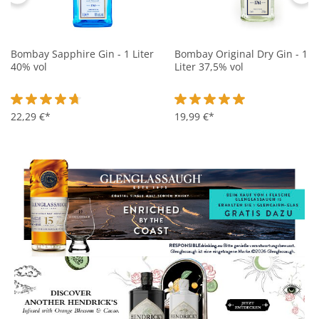
Bombay Sapphire Gin - 1 Liter
Bombay Original Dry Gin - 1
40% vol
Liter 37,5% vol
Durchschnittliche Bewertung von 4.7 von 5 Sternen
22,29 €*
Durchschnittliche Bewertung 
19,99 €*