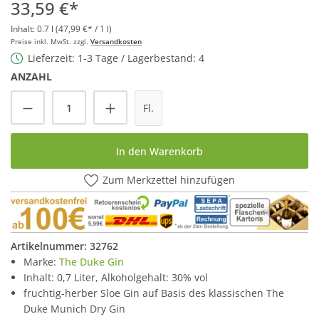
33,59 €*
Inhalt:
0.7 l
(47,99 €* / 1 l)
Preise inkl. MwSt. zzgl.
Versandkosten
Lieferzeit: 1-3 Tage / Lagerbestand: 4
ANZAHL
Produkt Anzahl: Gib den gewünschten Wert
Fl.
In den Warenkorb
Zum Merkzettel hinzufügen
Artikelnummer:
32762
Marke:
The Duke Gin
Inhalt: 0,7 Liter, Alkoholgehalt: 30% vol
fruchtig-herber Sloe Gin auf Basis des klassischen The
Duke Munich Dry Gin