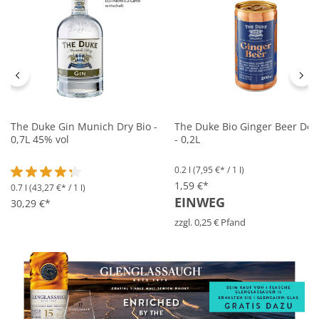
The Duke Gin Munich Dry Bio -
The Duke Bio Ginger Beer Dos
0,7L 45% vol
- 0,2L
0.2 l
(7,95 €* / 1 l)
1,59 €*
0.7 l
(43,27 €* / 1 l)
Durchschnittliche Bewertung von 4.2 von 5 Sternen
EINWEG
30,29 €*
zzgl. 0,25 € Pfand