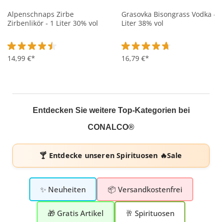
Alpenschnaps Zirbe
Grasovka Bisongrass Vodka - 1
Zirbenlikör - 1 Liter 30% vol
Liter 38% vol
Durchschnittliche Bewertung von 4.5 von 5 Sternen
14,99 €*
Durchschnittliche Bewertung 
16,79 €*
Entdecken Sie weitere Top-Kategorien bei
CONALCO®
🍸 Entdecke unseren
Spirituosen 🔥Sale
✨ Neuheiten
📦 Versandkostenfrei
🎁 Gratis Artikel
🥂 Spirituosen