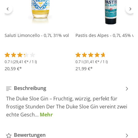
Saluti Limoncello - 0,7L 31% vol
Pastis des Alpes - 0,7L 45% vol
0.7 l
(29,41 €* / 1 l)
0.7 l
(31,41 €* / 1 l)
Durchschnittliche Bewertung von 3.2 von 5 Sternen
Durchschnittliche Bewertung 
20,59 €*
21,99 €*
Beschreibung
The Duke Sloe Gin – Fruchtig, würzig, perfekt für
frostige Stunden Der The Duke Sloe Gin vereint zwei
echte Gesch…
Mehr
Bewertungen