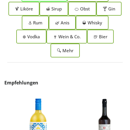
🍹 Liköre
🍯 Sirup
🍊 Obst
🍸 Gin
⚓ Rum
🌿 Anis
🥃 Whisky
❄️ Vodka
🍷 Wein & Co.
🍺 Bier
🔍 Mehr
Produktgalerie überspringen
Empfehlungen