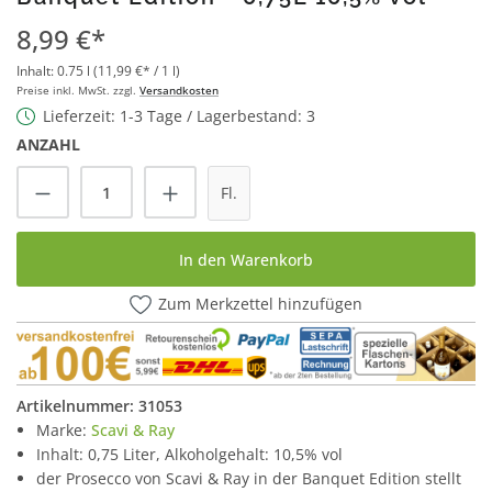
8,99 €*
Inhalt:
0.75 l
(11,99 €* / 1 l)
Preise inkl. MwSt. zzgl.
Versandkosten
Lieferzeit: 1-3 Tage / Lagerbestand: 3
ANZAHL
Produkt Anzahl: Gib den gewünschten Wert
Fl.
In den Warenkorb
Zum Merkzettel hinzufügen
Artikelnummer:
31053
Marke:
Scavi & Ray
Inhalt: 0,75 Liter, Alkoholgehalt: 10,5% vol
der Prosecco von Scavi & Ray in der Banquet Edition stellt