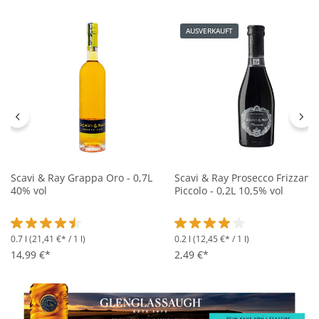
AUSVERKAUFT
Scavi & Ray Grappa Oro - 0,7L
Scavi & Ray Prosecco Frizzant
40% vol
Piccolo - 0,2L 10,5% vol
0.7 l
(21,41 €* / 1 l)
0.2 l
(12,45 €* / 1 l)
Durchschnittliche Bewertung von 4.4 von 5 Sternen
Durchschnittliche Bewertung 
14,99 €*
2,49 €*