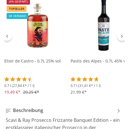
(4% GESPART)
TOPSELLER
0€ VERSAND
Elixir de Castro - 0,7L 25% vol
Pastis des Alpes - 0,7L 45% vol
0.7 l
(27,84 €* / 1 l)
0.7 l
(31,41 €* / 1 l)
Durchschnittliche Bewertung von 4.5 von 5 Sternen
Durchschnittliche Bewertung 
19,49 €*
20,25 €*
21,99 €*
Beschreibung
Scavi & Ray Prosecco Frizzante Banquet Edition – ein
erstklassiger italienischer Prosecco in der