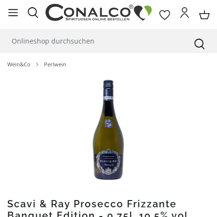
alt springen
Wein&Co
Perlwein
Bildergalerie überspringen
Scavi & Ray Prosecco Frizzante
Banquet Edition - 0,75L 10,5% vol