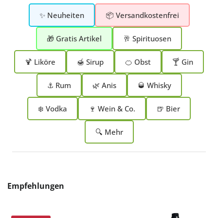
✨ Neuheiten
📦 Versandkostenfrei
🎁 Gratis Artikel
🥂 Spirituosen
🍹 Liköre
🍯 Sirup
🍊 Obst
🍸 Gin
⚓ Rum
🌿 Anis
🥃 Whisky
❄️ Vodka
🍷 Wein & Co.
🍺 Bier
🔍 Mehr
Produktgalerie überspringen
Empfehlungen