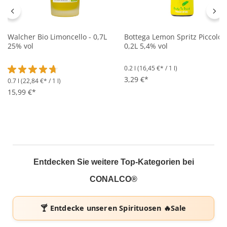
Walcher Bio Limoncello - 0,7L
Bottega Lemon Spritz Piccolo -
25% vol
0,2L 5,4% vol
0.2 l
(16,45 €* / 1 l)
3,29 €*
0.7 l
(22,84 €* / 1 l)
Durchschnittliche Bewertung von 4.6 von 5 Sternen
15,99 €*
Entdecken Sie weitere Top-Kategorien bei
CONALCO®
🍸 Entdecke unseren
Spirituosen 🔥Sale