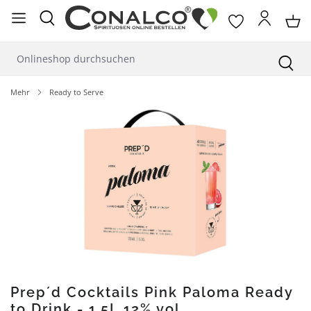
alt springen
Mehr
Ready to Serve
Bildergalerie überspringen
Prep´d Cocktails Pink Paloma Ready
to Drink - 1,5L 12% vol