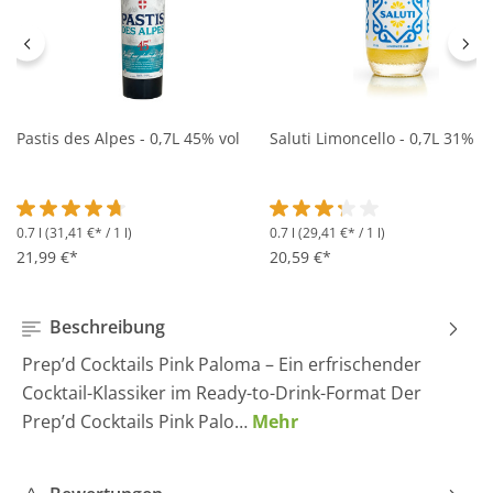
Pastis des Alpes - 0,7L 45% vol
Saluti Limoncello - 0,7L 31% vo
0.7 l
(31,41 €* / 1 l)
0.7 l
(29,41 €* / 1 l)
Durchschnittliche Bewertung von 4.6 von 5 Sternen
Durchschnittliche Bewertung 
21,99 €*
20,59 €*
Beschreibung
Prep’d Cocktails Pink Paloma – Ein erfrischender
Cocktail-Klassiker im Ready-to-Drink-Format Der
Prep’d Cocktails Pink Palo…
Mehr