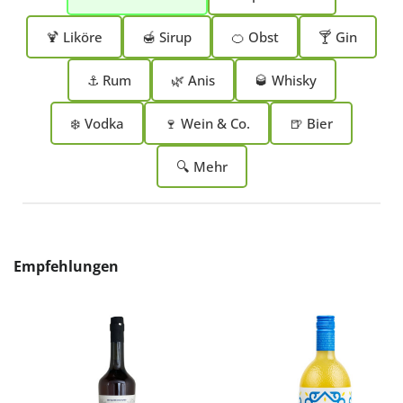
🍹 Liköre
🍯 Sirup
🍊 Obst
🍸 Gin
⚓ Rum
🌿 Anis
🥃 Whisky
❄️ Vodka
🍷 Wein & Co.
🍺 Bier
🔍 Mehr
Produktgalerie überspringen
Empfehlungen