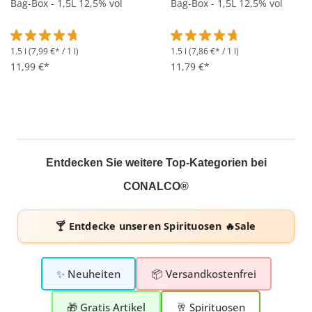
Bag-Box - 1,5L 12,5% vol
Bag-Box - 1,5L 12,5% vol
1.5 l
(7,99 €* / 1 l)
1.5 l
(7,86 €* / 1 l)
Durchschnittliche Bewertung von 4.6 von 5 Sternen
Durchschnittliche Bewertung 
11,99 €*
11,79 €*
Entdecken Sie weitere Top-Kategorien bei
CONALCO®
🍸 Entdecke unseren
Spirituosen 🔥Sale
✨ Neuheiten
📦 Versandkostenfrei
🎁 Gratis Artikel
🥂 Spirituosen