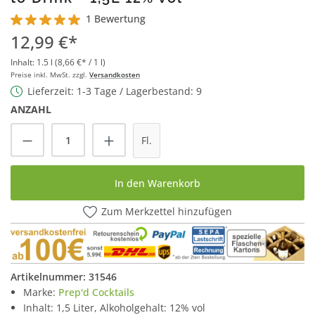
1 Bewertung
Durchschnittliche Bewertung von 5 von 5 Sternen
12,99 €*
Inhalt:
1.5 l
(8,66 €* / 1 l)
Preise inkl. MwSt. zzgl.
Versandkosten
Lieferzeit: 1-3 Tage / Lagerbestand: 9
ANZAHL
Produkt Anzahl: Gib den gewünschten Wert
Fl.
In den Warenkorb
Zum Merkzettel hinzufügen
Artikelnummer:
31546
Marke:
Prep'd Cocktails
Inhalt: 1,5 Liter, Alkoholgehalt: 12% vol