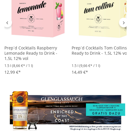
Prep´d Cocktails Raspberry
Prep´d Cocktails Tom Collins
Lemonade Ready to Drink -
Ready to Drink - 1,5L 12% vol
1,5L 12% vol
1.5 l
(8,66 €* / 1 l)
1.5 l
(9,66 €* / 1 l)
12,99 €*
14,49 €*