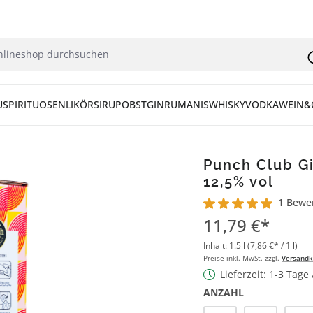
U
SPIRITUOSEN
LIKÖR
SIRUP
OBST
GIN
RUM
ANIS
WHISKY
VODKA
WEIN&
Punch Club Gi
12,5% vol
1 Bewe
Durchschnittliche Bew
11,79 €*
Inhalt:
1.5 l
(7,86 €* / 1 l)
Preise inkl. MwSt. zzgl.
Versandk
Lieferzeit: 1-3 Tage
ANZAHL