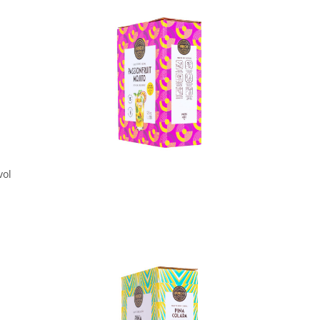
In den Korb
vol