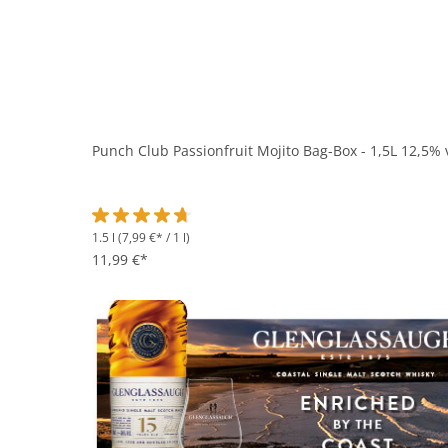
Punch Club Passionfruit Mojito Bag-Box - 1,5L 12,5% 
1.5 l
(7,99 €* / 1 l)
Durchschnittliche Bewertung von 4.6 von 5 Sternen
11,99 €*