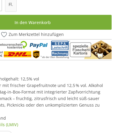
l: Gib den gewünschten Wert ein oder be
Fl.
In den Warenkorb
Zum Merkzettel hinzufügen
oholgehalt: 12,5% vol
r mit frischer Grapefruitnote und 12,5 % vol. Alkohol
 Bag-in-Box-Format mit integrierter Zapfvorrichtung
ack – fruchtig, zitrusfrisch und leicht süß-sauer
ents, Picknicks oder den unkomplizierten Genuss zu
and
ls (LMIV)