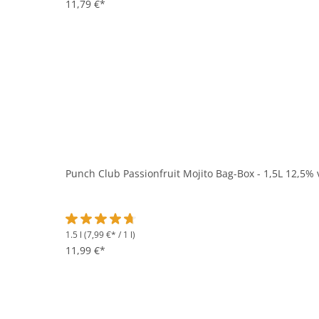
11,79 €*
Punch Club Passionfruit Mojito Bag-Box - 1,5L 12,5% 
1.5 l
(7,99 €* / 1 l)
Durchschnittliche Bewertung von 4.6 von 5 Sternen
11,99 €*