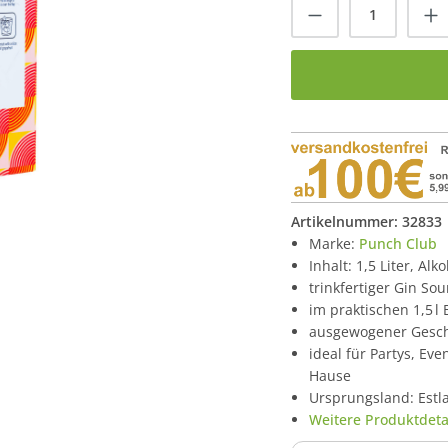
Produkt Anzah
Artikelnummer:
32833
Marke:
Punch Club
Inhalt: 1,5 Liter, Alk
trinkfertiger Gin Sou
im praktischen 1,5 l
ausgewogener Geschm
ideal für Partys, Ev
Hause
Ursprungsland: Estl
Weitere Produktdetai