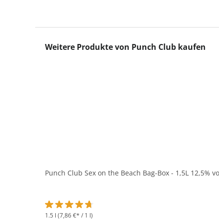
Produktgalerie überspringen
Weitere Produkte von Punch Club kaufen
Punch Club Sex on the Beach Bag-Box - 1,5L 12,5% vo
1.5 l
(7,86 €* / 1 l)
Durchschnittliche Bewertung von 4.8 von 5 Sternen