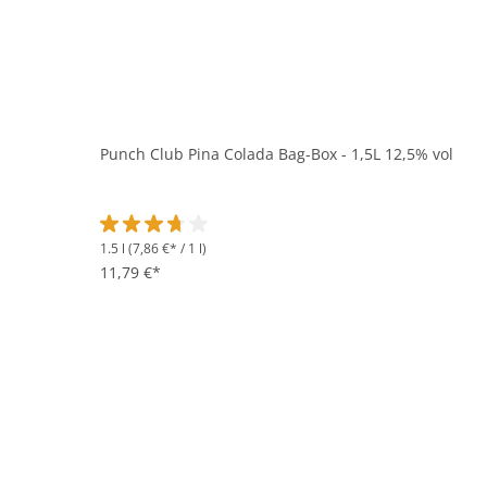
Punch Club Pina Colada Bag-Box - 1,5L 12,5% vol
1.5 l
(7,86 €* / 1 l)
Durchschnittliche Bewertung von 3.7 von 5 Sternen
11,79 €*