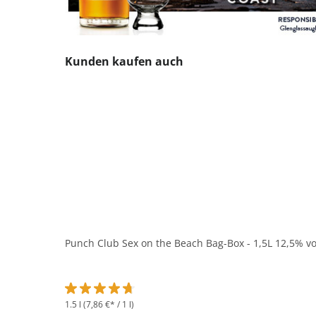
Produktgalerie überspringen
Kunden kaufen auch
Punch Club Sex on the Beach Bag-Box - 1,5L 12,5% vo
1.5 l
(7,86 €* / 1 l)
Durchschnittliche Bewertung von 4.8 von 5 Sternen