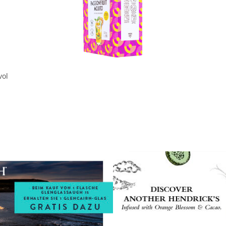
In den Korb
vol