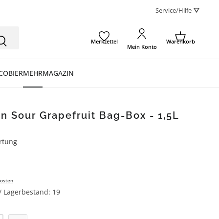
Service/Hilfe ⛛
Merkzettel
Warenkorb
Mein Konto
CO
BIER
MEHR
MAGAZIN
n Sour Grapefruit Bag-Box - 1,5L
rtung
ertung von 5 von 5 Sternen
osten
 / Lagerbestand: 19