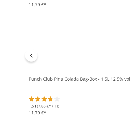
11,79 €*
Punch Club Pina Colada Bag-Box - 1,5L 12,5% vol
1.5 l
(7,86 €* / 1 l)
Durchschnittliche Bewertung von 3.7 von 5 Sternen
11,79 €*