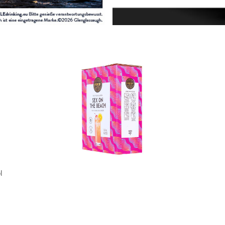
In den Korb
l