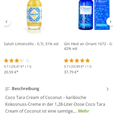
Saluti Limoncello - 0,7L 31% vol
Gin Heol an Oriant 1672 - 0,7L
42% vol
0.7 l
(29,41 €* / 1 l)
0.7 l
(53,99 €* / 1 l)
Durchschnittliche Bewertung von 3.2 von 5 Sternen
Durchschnittliche Bewertung 
20,59 €*
37,79 €*
Beschreibung
Coco Tara Cream of Coconut – karibische
Kokosnuss-Creme in der 1,28-Liter-Dose Coco Tara
Cream of Coconut ist eine samtige,…
Mehr