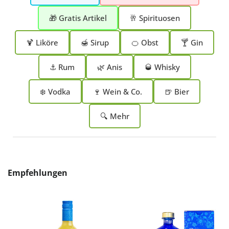
🎁 Gratis Artikel
🥂 Spirituosen
🍹 Liköre
🍯 Sirup
🍊 Obst
🍸 Gin
⚓ Rum
🌿 Anis
🥃 Whisky
❄️ Vodka
🍷 Wein & Co.
🍺 Bier
🔍 Mehr
Produktgalerie überspringen
Empfehlungen