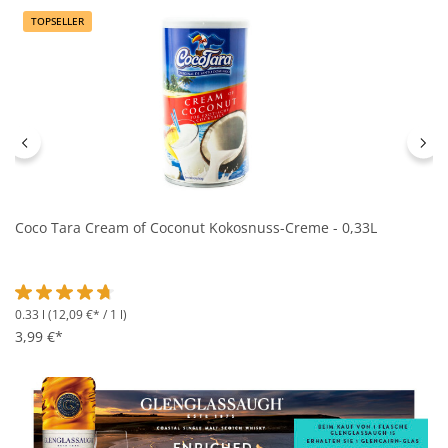
TOPSELLER
Coco Tara Cream of Coconut Kokosnuss-Creme - 0,33L
0.33 l
(12,09 €* / 1 l)
Durchschnittliche Bewertung von 4.8 von 5 Sternen
3,99 €*