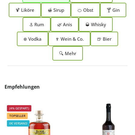
🍹 Liköre
🍯 Sirup
🍊 Obst
🍸 Gin
⚓ Rum
🌿 Anis
🥃 Whisky
❄️ Vodka
🍷 Wein & Co.
🍺 Bier
🔍 Mehr
Produktgalerie überspringen
Empfehlungen
(4% GESPART)
TOPSELLER
0€ VERSAND