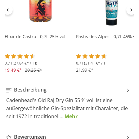
Elixir de Castro - 0,7L 25% vol
Pastis des Alpes - 0,7L 45% vol
0.7 l
(27,84 €* / 1 l)
0.7 l
(31,41 €* / 1 l)
Durchschnittliche Bewertung von 4.5 von 5 Sternen
Durchschnittliche Bewertung 
19,49 €*
20,25 €*
21,99 €*
Beschreibung
Cadenhead's Old Raj Dry Gin 55 % vol. ist eine
außergewöhnliche Gin-Spezialität mit Charakter, die
seit 1972 in traditionell…
Mehr
Bewertungen