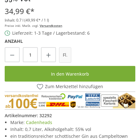
34,99 €*
Inhalt:
0.7 l
(49,99 €* / 1 l)
Preise inkl. MwSt. zzgl.
Versandkosten
Lieferzeit: 1-3 Tage / Lagerbestand: 6
ANZAHL
Produkt Anzahl: Gib den gewünschten Wert
Fl.
In den Warenkorb
Zum Merkzettel hinzufügen
Artikelnummer:
32292
Marke:
Cadenheads
Inhalt: 0,7 Liter, Alkoholgehalt: 55% vol
ein traditionsreicher schottischer Gin aus Campbeltown