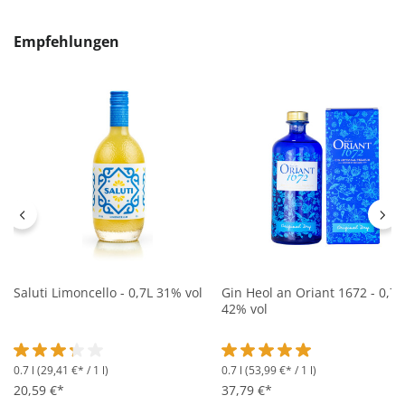
Produktgalerie überspringen
Empfehlungen
Saluti Limoncello - 0,7L 31% vol
Gin Heol an Oriant 1672 - 0,7L
42% vol
0.7 l
(29,41 €* / 1 l)
0.7 l
(53,99 €* / 1 l)
Durchschnittliche Bewertung von 3.2 von 5 Sternen
Durchschnittliche Bewertung 
20,59 €*
37,79 €*