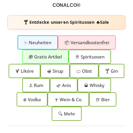
CONALCO®
🍸 Entdecke unseren
Spirituosen 🔥Sale
✨ Neuheiten
📦 Versandkostenfrei
🎁 Gratis Artikel
🥂 Spirituosen
🍹 Liköre
🍯 Sirup
🍊 Obst
🍸 Gin
⚓ Rum
🌿 Anis
🥃 Whisky
❄️ Vodka
🍷 Wein & Co.
🍺 Bier
🔍 Mehr