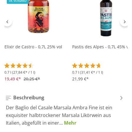
0€ VERSAND
Elixir de Castro - 0,7L 25% vol
Pastis des Alpes - 0,7L 45% vol
0.7 l
(27,84 €* / 1 l)
0.7 l
(31,41 €* / 1 l)
Durchschnittliche Bewertung von 4.5 von 5 Sternen
Durchschnittliche Bewertung 
19,49 €*
20,25 €*
21,99 €*
Beschreibung
Der Baglio del Casale Marsala Ambra Fine ist ein
exquisiter halbtrockener Marsala Likörwein aus
Italien, abgefüllt in einer…
Mehr