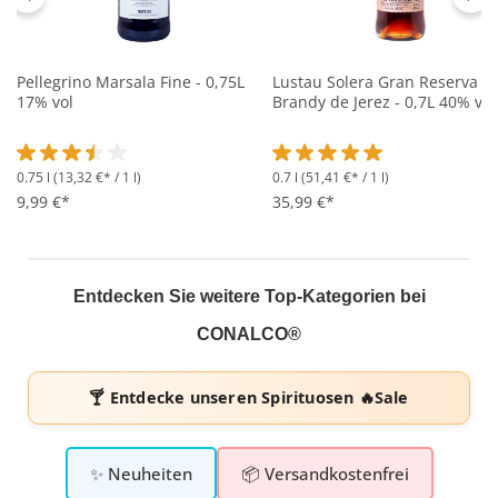
Pellegrino Marsala Fine - 0,75L
Lustau Solera Gran Reserva
17% vol
Brandy de Jerez - 0,7L 40% vol
0.75 l
(13,32 €* / 1 l)
0.7 l
(51,41 €* / 1 l)
Durchschnittliche Bewertung von 3.5 von 5 Sternen
Durchschnittliche Bewertung 
9,99 €*
35,99 €*
Entdecken Sie weitere Top-Kategorien bei
CONALCO®
🍸 Entdecke unseren
Spirituosen 🔥Sale
✨ Neuheiten
📦 Versandkostenfrei