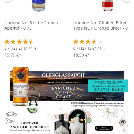
Undone No. 8 Little French
Undone No. 7 Italien Bitter
Aperitif - 0,7L
Type NOT Orange Bitter - 0,7L
0.7 l
(28,27 €* / 1 l)
0.7 l
(27,13 €* / 1 l)
Durchschnittliche Bewertung von 4.5 von 5 Sternen
Durchschnittliche Bewertung 
19,79 €*
18,99 €*