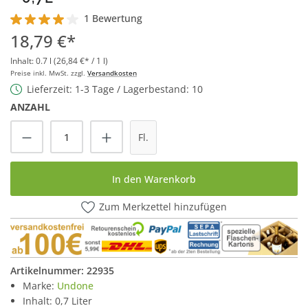
1 Bewertung
Durchschnittliche Bewertung von 4 von 5 Sternen
18,79 €*
Inhalt:
0.7 l
(26,84 €* / 1 l)
Preise inkl. MwSt. zzgl.
Versandkosten
Lieferzeit: 1-3 Tage / Lagerbestand: 10
ANZAHL
Produkt Anzahl: Gib den gewünschten Wert
Fl.
In den Warenkorb
Zum Merkzettel hinzufügen
Artikelnummer:
22935
Marke:
Undone
Inhalt: 0,7 Liter