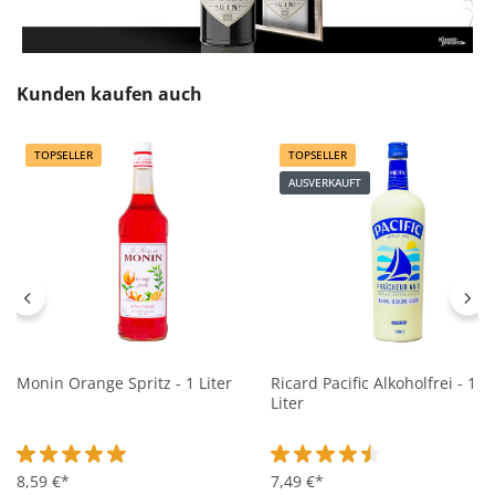
Produktgalerie überspringen
Kunden kaufen auch
TOPSELLER
TOPSELLER
AUSVERKAUFT
Monin Orange Spritz - 1 Liter
Ricard Pacific Alkoholfrei - 1
Liter
Durchschnittliche Bewertung von 4.9 von 5 Sternen
8,59 €*
Durchschnittliche Bewertung 
7,49 €*