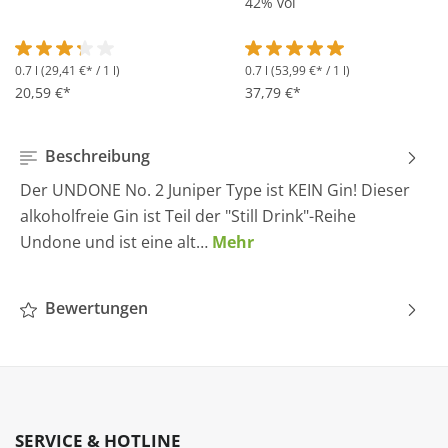
42% vol
0.7 l
(29,41 €* / 1 l)
0.7 l
(53,99 €* / 1 l)
Durchschnittliche Bewertung von 3.2 von 5 Sternen
Durchschnittliche Bewertung 
20,59 €*
37,79 €*
Beschreibung
Der UNDONE No. 2 Juniper Type ist KEIN Gin! Dieser
alkoholfreie Gin ist Teil der "Still Drink"-Reihe
Undone und ist eine alt…
Mehr
Bewertungen
SERVICE & HOTLINE