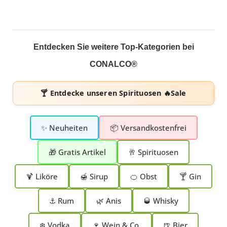
Entdecken Sie weitere Top-Kategorien bei
CONALCO®
🍸 Entdecke unseren
Spirituosen 🔥Sale
✨ Neuheiten
📦 Versandkostenfrei
🎁 Gratis Artikel
🥂 Spirituosen
🍹 Liköre
🍯 Sirup
🍊 Obst
🍸 Gin
⚓ Rum
🌿 Anis
🥃 Whisky
❄️ Vodka
🍷 Wein & Co.
🍺 Bier