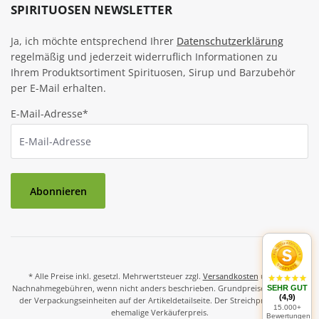
SPIRITUOSEN NEWSLETTER
Ja, ich möchte entsprechend Ihrer
Datenschutzerklärung
regelmäßig und jederzeit widerruflich Informationen zu
Ihrem Produktsortiment Spirituosen, Sirup und Barzubehör
per E-Mail erhalten.
E-Mail-Adresse*
Abonnieren
* Alle Preise inkl. gesetzl. Mehrwertsteuer zzgl.
Versandkosten
und ggf.
Nachnahmegebühren, wenn nicht anders beschrieben. Grundpreise und Preise
SEHR GUT
(4,9)
der Verpackungseinheiten auf der Artikeldetailseite. Der Streichpreis ist der
15.000+
ehemalige Verkäuferpreis.
Bewertungen