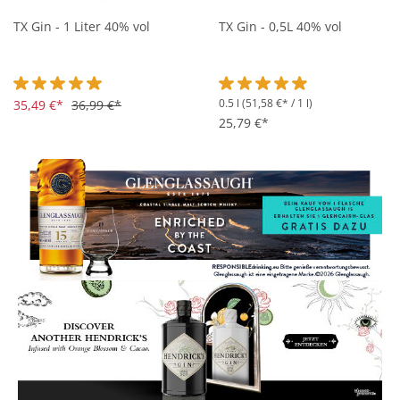
TX Gin - 1 Liter 40% vol
TX Gin - 0,5L 40% vol
0.5 l
(51,58 €* / 1 l)
Durchschnittliche Bewertung von 5 von 5 Sternen
35,49 €*
36,99 €*
Durchschnittliche Bewertung 
25,79 €*