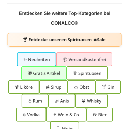
Entdecken Sie weitere Top-Kategorien bei
CONALCO®
🍸 Entdecke unseren
Spirituosen 🔥Sale
✨ Neuheiten
📦 Versandkostenfrei
🎁 Gratis Artikel
🥂 Spirituosen
🍹 Liköre
🍯 Sirup
🍊 Obst
🍸 Gin
⚓ Rum
🌿 Anis
🥃 Whisky
❄️ Vodka
🍷 Wein & Co.
🍺 Bier
🔍 Mehr