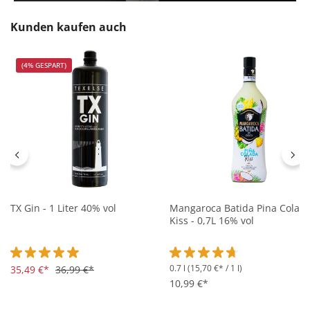
Produktgalerie überspringen
Kunden kaufen auch
(4% GESPART)
TX Gin - 1 Liter 40% vol
Mangaroca Batida Pina Colad
Kiss - 0,7L 16% vol
0.7 l
(15,70 €* / 1 l)
Durchschnittliche Bewertung von 5 von 5 Sternen
35,49 €*
36,99 €*
Durchschnittliche Bewertung 
10,99 €*