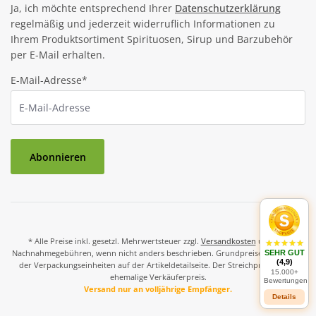
Ja, ich möchte entsprechend Ihrer
Datenschutzerklärung
regelmäßig und jederzeit widerruflich Informationen zu
Ihrem Produktsortiment Spirituosen, Sirup und Barzubehör
per E-Mail erhalten.
E-Mail-Adresse*
Abonnieren
* Alle Preise inkl. gesetzl. Mehrwertsteuer zzgl.
Versandkosten
und ggf.
Nachnahmegebühren, wenn nicht anders beschrieben. Grundpreise und Preise
SEHR GUT
(4,9)
der Verpackungseinheiten auf der Artikeldetailseite. Der Streichpreis ist der
15.000+
ehemalige Verkäuferpreis.
Bewertungen
Versand nur an volljährige Empfänger.
Details