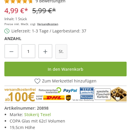
9 Bewertungen
Durchschnittliche Bewertung von 4.7 von 5 Sternen
4,99 €*
5,99 €*
Inhalt:
1 Stück
Preise inkl. MwSt. zzgl.
Versandkosten
Lieferzeit: 1-3 Tage / Lagerbestand: 37
ANZAHL
Produkt Anzahl: Gib den gewünschten Wert
St.
In den Warenkorb
Zum Merkzettel hinzufügen
Artikelnummer:
20898
Marke:
Stokerij Texel
COPA Glas mit 62cl Volumen
19,5cm Höhe