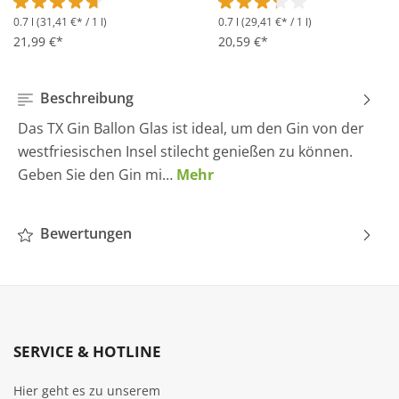
0.7 l
(31,41 €* / 1 l)
0.7 l
(29,41 €* / 1 l)
Durchschnittliche Bewertung von 4.6 von 5 Sternen
Durchschnittliche Bewertung 
21,99 €*
20,59 €*
Beschreibung
Das TX Gin Ballon Glas ist ideal, um den Gin von der
westfriesischen Insel stilecht genießen zu können.
Geben Sie den Gin mi…
Mehr
Bewertungen
SERVICE & HOTLINE
Hier geht es zu unserem