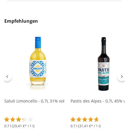
Produktgalerie überspringen
Empfehlungen
Saluti Limoncello - 0,7L 31% vol
Pastis des Alpes - 0,7L 45% vol
0.7 l
(29,41 €* / 1 l)
0.7 l
(31,41 €* / 1 l)
Durchschnittliche Bewertung von 3.2 von 5 Sternen
Durchschnittliche Bewertung 