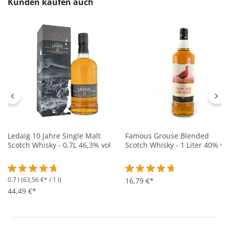
Produktgalerie überspringen
Kunden kaufen auch
Ledaig 10 Jahre Single Malt
Famous Grouse Blended
Scotch Whisky - 0,7L 46,3% vol
Scotch Whisky - 1 Liter 40% vo
0.7 l
(63,56 €* / 1 l)
Durchschnittliche Bewertung von 4.8 von 5 Sternen
Durchschnittliche Bewertung 
16,79 €*
44,49 €*