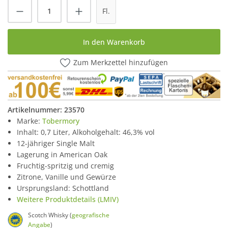
Produkt Anzahl: Gib den gewünschten Wert
Fl.
In den Warenkorb
Zum Merkzettel hinzufügen
Artikelnummer:
23570
Marke:
Tobermory
Inhalt: 0,7 Liter, Alkoholgehalt: 46,3% vol
12-jähriger Single Malt
Lagerung in American Oak
Fruchtig-spritzig und cremig
Zitrone, Vanille und Gewürze
Ursprungsland: Schottland
Weitere Produktdetails (LMIV)
Scotch Whisky (
geografische
Angabe
)