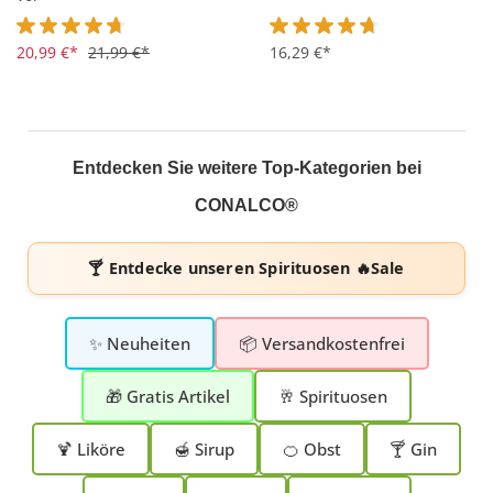
Durchschnittliche Bewertung von 4.7 von 5 Sternen
20,99 €*
21,99 €*
Durchschnittliche Bewertung 
16,29 €*
Entdecken Sie weitere Top-Kategorien bei
CONALCO®
🍸 Entdecke unseren
Spirituosen 🔥Sale
✨ Neuheiten
📦 Versandkostenfrei
🎁 Gratis Artikel
🥂 Spirituosen
🍹 Liköre
🍯 Sirup
🍊 Obst
🍸 Gin