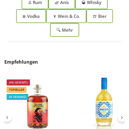
⚓ Rum
🌿 Anis
🥃 Whisky
❄️ Vodka
🍷 Wein & Co.
🍺 Bier
🔍 Mehr
Produktgalerie überspringen
Empfehlungen
(4% GESPART)
TOPSELLER
0€ VERSAND