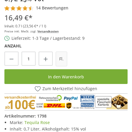
14 Bewertungen
Durchschnittliche Bewertung von 4.5 von 5 Sternen
16,49 €*
Inhalt:
0.7 l
(23,56 €* / 1 l)
Preise inkl. MwSt. zzgl.
Versandkosten
Lieferzeit: 1-3 Tage / Lagerbestand: 9
ANZAHL
Produkt Anzahl: Gib den gewünschten Wert
Fl.
In den Warenkorb
Zum Merkzettel hinzufügen
Artikelnummer:
1798
Marke:
Tequila Rose
Inhalt: 0,7 Liter, Alkoholgehalt: 15% vol