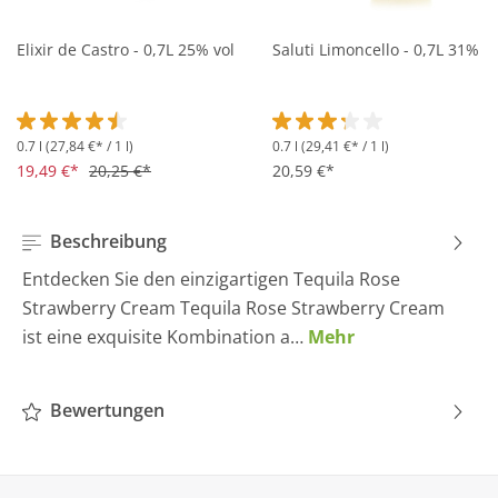
Elixir de Castro - 0,7L 25% vol
Saluti Limoncello - 0,7L 31% vo
0.7 l
(27,84 €* / 1 l)
0.7 l
(29,41 €* / 1 l)
Durchschnittliche Bewertung von 4.5 von 5 Sternen
Durchschnittliche Bewertung 
19,49 €*
20,25 €*
20,59 €*
Beschreibung
Entdecken Sie den einzigartigen Tequila Rose
Strawberry Cream Tequila Rose Strawberry Cream
ist eine exquisite Kombination a…
Mehr
Bewertungen