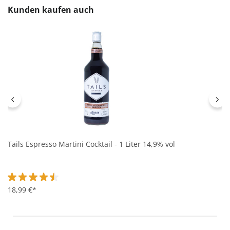
Produktgalerie überspringen
Kunden kaufen auch
Tails Espresso Martini Cocktail - 1 Liter 14,9% vol
Durchschnittliche Bewertung von 4.5 von 5 Sternen
18,99 €*