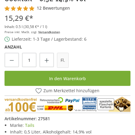
12 Bewertungen
Durchschnittliche Bewertung von 4.9 von 5 Sternen
15,29 €*
Inhalt:
0.5 l
(30,58 €* / 1 l)
Preise inkl. MwSt. zzgl.
Versandkosten
Lieferzeit: 1-3 Tage / Lagerbestand: 6
ANZAHL
Produkt Anzahl: Gib den gewünschten Wert
Fl.
In den Warenkorb
Zum Merkzettel hinzufügen
Artikelnummer:
27581
Marke:
Tails
Inhalt: 0,5 Liter, Alkoholgehalt: 14,9% vol