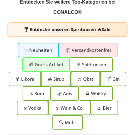
Entdecken Sie weitere Top-Kategorien bei
CONALCO®
🍸 Entdecke unseren
Spirituosen 🔥Sale
✨ Neuheiten
📦 Versandkostenfrei
🎁 Gratis Artikel
🥂 Spirituosen
🍹 Liköre
🍯 Sirup
🍊 Obst
🍸 Gin
⚓ Rum
🌿 Anis
🥃 Whisky
❄️ Vodka
🍷 Wein & Co.
🍺 Bier
🔍 Mehr