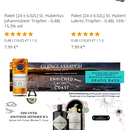
Paket [24 x 0,02L] St. Hubertus
Paket [24 x 0,02L] St. Hubertu
Johannisbeer Tropfen - 0,48L
Lakritz-Tropfen - 0,48L 16% vo
15,3% vol
0.48 l
(16,65 €* / 1 l)
0.48 l
(16,65 €* / 1 l)
Durchschnittliche Bewertung von 4.8 von 5 Sternen
Durchschnittliche Bewertung 
7,99 €*
7,99 €*