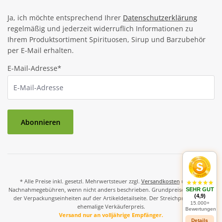
Ja, ich möchte entsprechend Ihrer
Datenschutzerklärung
regelmäßig und jederzeit widerruflich Informationen zu
Ihrem Produktsortiment Spirituosen, Sirup und Barzubehör
per E-Mail erhalten.
E-Mail-Adresse*
Abonnieren
* Alle Preise inkl. gesetzl. Mehrwertsteuer zzgl.
Versandkosten
und ggf.
Nachnahmegebühren, wenn nicht anders beschrieben. Grundpreise und Preise
SEHR GUT
(4,9)
der Verpackungseinheiten auf der Artikeldetailseite. Der Streichpreis ist der
15.000+
ehemalige Verkäuferpreis.
Bewertungen
Versand nur an volljährige Empfänger.
Details