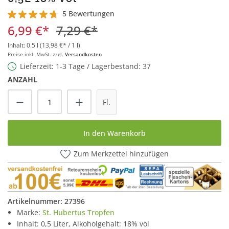
5 Bewertungen
Durchschnittliche Bewertung von 4.8 von 5 Sternen
6,99 €*
7,29 €*
Inhalt:
0.5 l
(13,98 €* / 1 l)
Preise inkl. MwSt. zzgl.
Versandkosten
Lieferzeit: 1-3 Tage / Lagerbestand: 37
ANZAHL
Produkt Anzahl: Gib den gewünschten Wert
Fl.
In den Warenkorb
Zum Merkzettel hinzufügen
Artikelnummer:
27396
Marke:
St. Hubertus Tropfen
Inhalt: 0,5 Liter, Alkoholgehalt: 18% vol