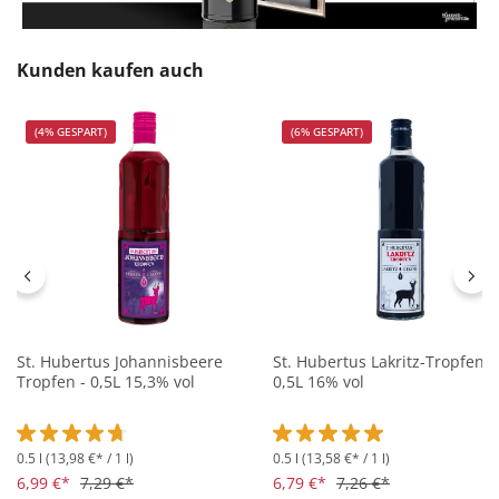
Produktgalerie überspringen
Kunden kaufen auch
(4% GESPART)
(6% GESPART)
St. Hubertus Johannisbeere
St. Hubertus Lakritz-Tropfen -
Tropfen - 0,5L 15,3% vol
0,5L 16% vol
0.5 l
(13,98 €* / 1 l)
0.5 l
(13,58 €* / 1 l)
Durchschnittliche Bewertung von 4.7 von 5 Sternen
Durchschnittliche Bewertung 
6,99 €*
7,29 €*
6,79 €*
7,26 €*