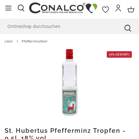
alt springen
Likör
Pfefferminzlikör
Bildergalerie überspringen
(4% GESPART)
St. Hubertus Pfefferminz Tropfen -
0,5L 18% vol