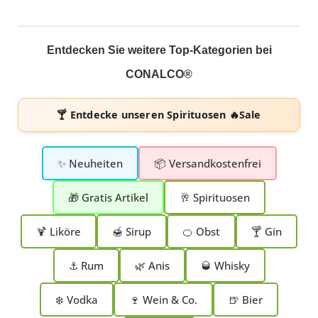
Entdecken Sie weitere Top-Kategorien bei
CONALCO®
🍸 Entdecke unseren
Spirituosen 🔥Sale
✨ Neuheiten
📦 Versandkostenfrei
🎁 Gratis Artikel
🥂 Spirituosen
🍹 Liköre
🍯 Sirup
🍊 Obst
🍸 Gin
⚓ Rum
🌿 Anis
🥃 Whisky
❄️ Vodka
🍷 Wein & Co.
🍺 Bier