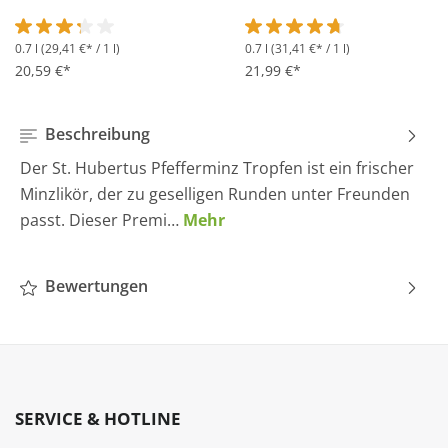
0.7 l
(29,41 €* / 1 l)
0.7 l
(31,41 €* / 1 l)
Durchschnittliche Bewertung von 3.2 von 5 Sternen
Durchschnittliche Bewertung 
20,59 €*
21,99 €*
Beschreibung
Der St. Hubertus Pfefferminz Tropfen ist ein frischer
Minzlikör, der zu geselligen Runden unter Freunden
passt. Dieser Premi…
Mehr
Bewertungen
SERVICE & HOTLINE