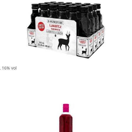
In den Korb
L 16% vol