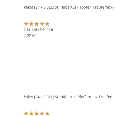
Paket [24 x 0,02L] St. Hubertus-Tropfen Kräuterlikör 
0.48 l
(16,65 €* / 1 l)
Durchschnittliche Bewertung von 4.9 von 5 Sternen
7,99 €*
Paket [24 x 0,02L] St. Hubertus Pfefferminz Tropfen -