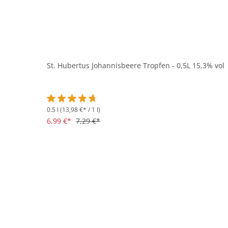
St. Hubertus Johannisbeere Tropfen - 0,5L 15,3% vol
0.5 l
(13,98 €* / 1 l)
Durchschnittliche Bewertung von 4.7 von 5 Sternen
6,99 €*
7,29 €*