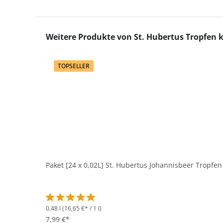
Produktgalerie überspringen
Weitere Produkte von St. Hubertus Tropfen 
TOPSELLER
Paket [24 x 0,02L] St. Hubertus Johannisbeer Tropfen 
0.48 l
(16,65 €* / 1 l)
Durchschnittliche Bewertung von 4.8 von 5 Sternen
7,99 €*