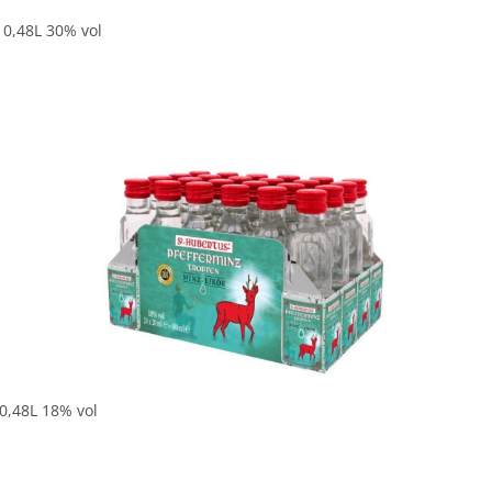
- 0,48L 30% vol
In den Korb
 0,48L 18% vol