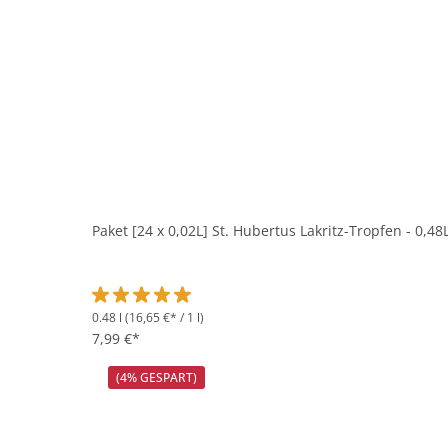
Paket [24 x 0,02L] St. Hubertus Lakritz-Tropfen - 0,48
0.48 l
(16,65 €* / 1 l)
Durchschnittliche Bewertung von 5 von 5 Sternen
7,99 €*
(4% GESPART)