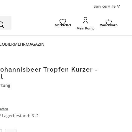
Service/Hilfe ⛛
Merkzettel
Warenkorb
Mein Konto
CO
BIER
MEHR
MAGAZIN
Johannisbeer Tropfen Kurzer -
l
rtung
ertung von 4 von 5 Sternen
osten
 / Lagerbestand: 612