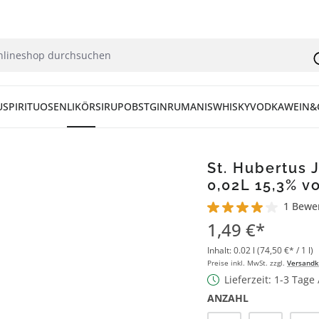
U
SPIRITUOSEN
LIKÖR
SIRUP
OBST
GIN
RUM
ANIS
WHISKY
VODKA
WEIN&
St. Hubertus 
0,02L 15,3% vo
1 Bewe
Durchschnittliche Bew
1,49 €*
Inhalt:
0.02 l
(74,50 €* / 1 l)
Preise inkl. MwSt. zzgl.
Versandk
Lieferzeit: 1-3 Tage
ANZAHL