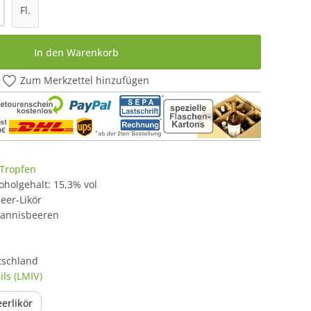
l: Gib den gewünschten Wert ein oder be
Fl.
In den Warenkorb
Zum Merkzettel hinzufügen
 Tropfen
lkoholgehalt: 15,3% vol
eer-Likör
hannisbeeren
tschland
ls (LMIV)
erlikör