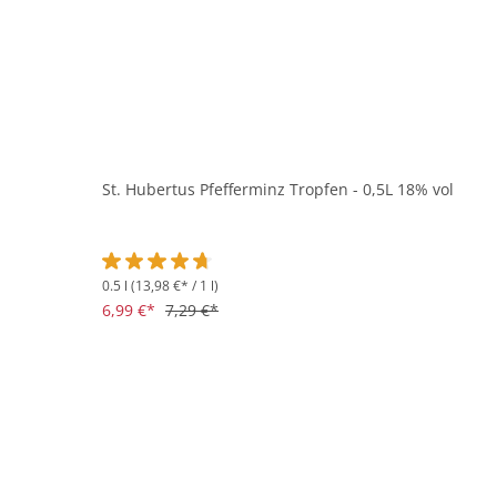
St. Hubertus Pfefferminz Tropfen - 0,5L 18% vol
0.5 l
(13,98 €* / 1 l)
Durchschnittliche Bewertung von 4.8 von 5 Sternen
6,99 €*
7,29 €*