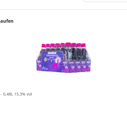
kaufen
In den Korb
- 0,48L 15,3% vol