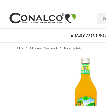
springen
Zur Hauptnavigation springen
🔥 SALE
🍹 APERITIF
NE
Likör
Likör nach Geschmack
Maracujalikör
Bildergalerie überspringen