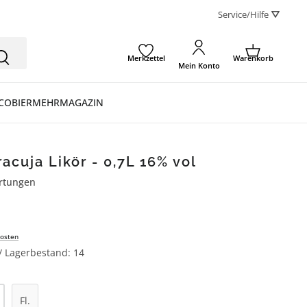
Service/Hilfe ⛛
Merkzettel
Warenkorb
Mein Konto
CO
BIER
MEHR
MAGAZIN
acuja Likör - 0,7L 16% vol
rtungen
ertung von 5 von 5 Sternen
osten
 / Lagerbestand: 14
l: Gib den gewünschten Wert ein oder be
Fl.