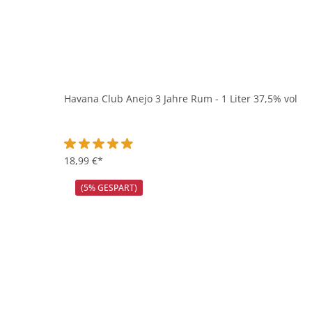
Havana Club Anejo 3 Jahre Rum - 1 Liter 37,5% vol
Durchschnittliche Bewertung von 4.9 von 5 Sternen
18,99 €*
(5% GESPART)