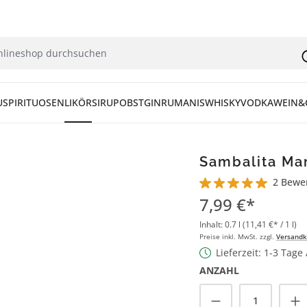
U
SPIRITUOSEN
LIKÖR
SIRUP
OBST
GIN
RUM
ANIS
WHISKY
VODKA
WEIN&
Sambalita Mar
2 Bewe
Durchschnittliche Bew
7,99 €*
Inhalt:
0.7 l
(11,41 €* / 1 l)
Preise inkl. MwSt. zzgl.
Versandk
Lieferzeit: 1-3 Tage
ANZAHL
Produkt Anzah