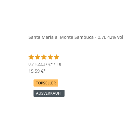
Santa Maria al Monte Sambuca - 0,7L 42% vol
0.7 l
(22,27 €* / 1 l)
Durchschnittliche Bewertung von 5 von 5 Sternen
15,59 €*
TOPSELLER
AUSVERKAUFT