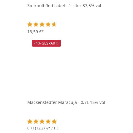
Smirnoff Red Label - 1 Liter 37,5% vol
Durchschnittliche Bewertung von 4.8 von 5 Sternen
13,59 €*
(4% GESPART)
Mackenstedter Maracuja - 0,7L 15% vol
0.7 l
(12,27 €* / 1 l)
Durchschnittliche Bewertung von 5 von 5 Sternen