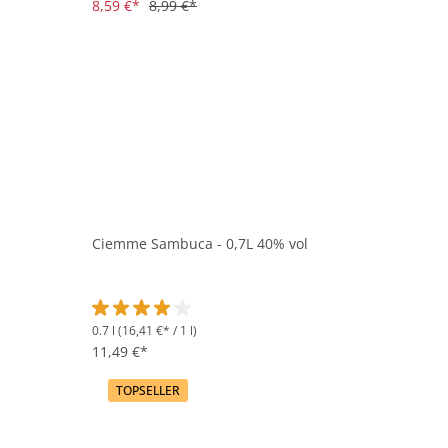
8,59 €*
8,99 €*
Ciemme Sambuca - 0,7L 40% vol
0.7 l
(16,41 €* / 1 l)
Durchschnittliche Bewertung von 4 von 5 Sternen
11,49 €*
TOPSELLER