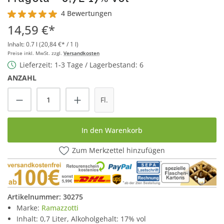
4 Bewertungen
Durchschnittliche Bewertung von 5 von 5 Sternen
14,59 €*
Inhalt:
0.7 l
(20,84 €* / 1 l)
Preise inkl. MwSt. zzgl.
Versandkosten
Lieferzeit: 1-3 Tage / Lagerbestand: 6
ANZAHL
Produkt Anzahl: Gib den gewünschten Wert
Fl.
In den Warenkorb
Zum Merkzettel hinzufügen
Artikelnummer:
30275
Marke:
Ramazzotti
Inhalt: 0,7 Liter, Alkoholgehalt: 17% vol