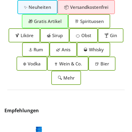
✨ Neuheiten
📦 Versandkostenfrei
🎁 Gratis Artikel
🥂 Spirituosen
🍹 Liköre
🍯 Sirup
🍊 Obst
🍸 Gin
⚓ Rum
🌿 Anis
🥃 Whisky
❄️ Vodka
🍷 Wein & Co.
🍺 Bier
🔍 Mehr
Produktgalerie überspringen
Empfehlungen