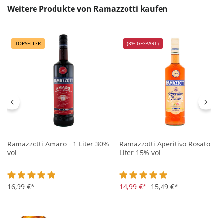
Produktgalerie überspringen
Weitere Produkte von Ramazzotti kaufen
TOPSELLER
(3% GESPART)
Ramazzotti Amaro - 1 Liter 30%
Ramazzotti Aperitivo Rosato - 
vol
Liter 15% vol
Durchschnittliche Bewertung von 5 von 5 Sternen
16,99 €*
Durchschnittliche Bewertung 
14,99 €*
15,49 €*