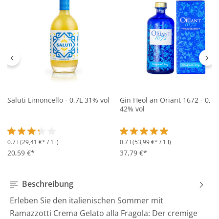
Saluti Limoncello - 0,7L 31% vol
Gin Heol an Oriant 1672 - 0,7L
42% vol
0.7 l
(29,41 €* / 1 l)
0.7 l
(53,99 €* / 1 l)
Durchschnittliche Bewertung von 3.2 von 5 Sternen
Durchschnittliche Bewertung 
20,59 €*
37,79 €*
Beschreibung
Erleben Sie den italienischen Sommer mit
Ramazzotti Crema Gelato alla Fragola: Der cremige