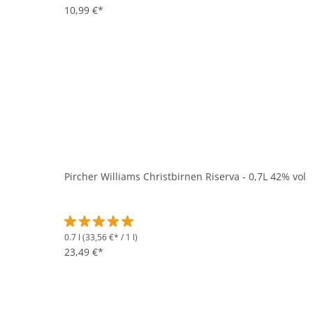
10,99 €*
Pircher Williams Christbirnen Riserva - 0,7L 42% vol
0.7 l
(33,56 €* / 1 l)
Durchschnittliche Bewertung von 5 von 5 Sternen
23,49 €*