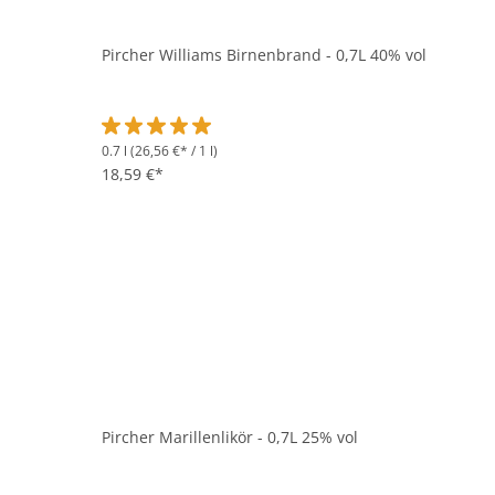
Pircher Williams Birnenbrand - 0,7L 40% vol
0.7 l
(26,56 €* / 1 l)
Durchschnittliche Bewertung von 5 von 5 Sternen
18,59 €*
Pircher Marillenlikör - 0,7L 25% vol