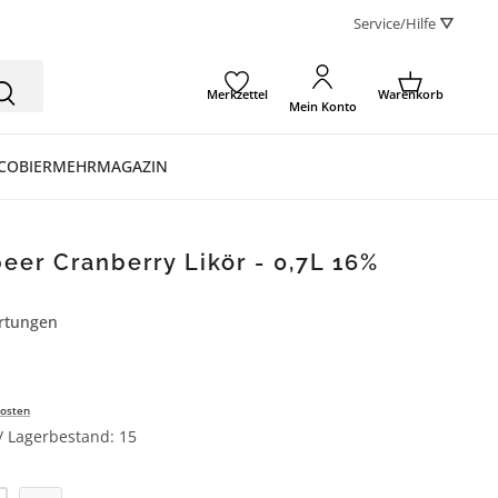
Service/Hilfe ⛛
Merkzettel
Warenkorb
Mein Konto
CO
BIER
MEHR
MAGAZIN
eer Cranberry Likör - 0,7L 16%
rtungen
ertung von 5 von 5 Sternen
osten
 / Lagerbestand: 15