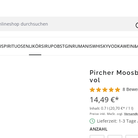
U
SPIRITUOSEN
LIKÖR
SIRUP
OBST
GIN
RUM
ANIS
WHISKY
VODKA
WEIN&
Pircher Moosb
vol
8 Bewe
Durchschnittliche Bew
14,49 €*
Inhalt:
0.7 l
(20,70 €* / 1 l)
Preise inkl. MwSt. zzgl.
Versandk
Lieferzeit: 1-3 Tage
ANZAHL