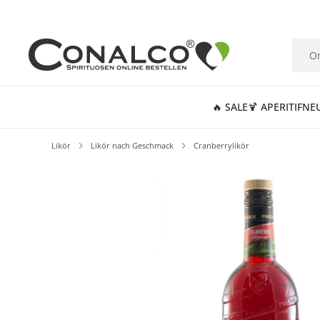
springen
Zur Hauptnavigation springen
🔥 SALE
🍹 APERITIF
NE
Likör
Likör nach Geschmack
Cranberrylikör
Bildergalerie überspringen