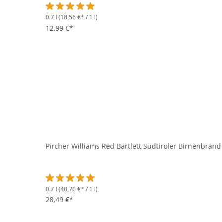
0.7 l
(18,56 €* / 1 l)
Durchschnittliche Bewertung von 4.9 von 5 Sternen
12,99 €*
Pircher Williams Red Bartlett Südtiroler Birnenbrand 
0.7 l
(40,70 €* / 1 l)
Durchschnittliche Bewertung von 5 von 5 Sternen
28,49 €*