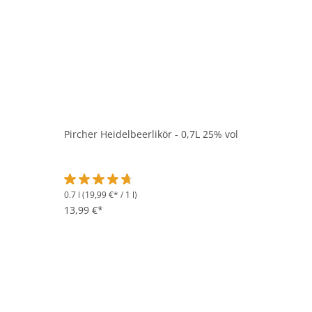
Pircher Heidelbeerlikör - 0,7L 25% vol
0.7 l
(19,99 €* / 1 l)
Durchschnittliche Bewertung von 4.6 von 5 Sternen
13,99 €*