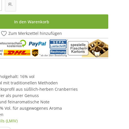
l: Gib den gewünschten Wert ein oder be
Fl.
In den Warenkorb
Zum Merkzettel hinzufügen
oholgehalt: 16% vol
rol mit traditionellen Methoden
ksprofil aus süßlich-herben Cranberries
oder als purer Genuss
 und feinaromatische Note
6% Vol. für ausgewogenes Aroma
en
ls (LMIV)