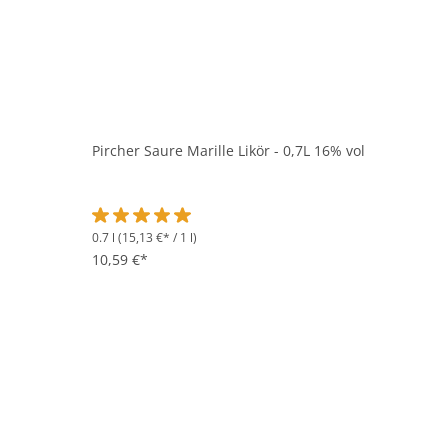
Pircher Saure Marille Likör - 0,7L 16% vol
0.7 l
(15,13 €* / 1 l)
Durchschnittliche Bewertung von 5 von 5 Sternen
10,59 €*