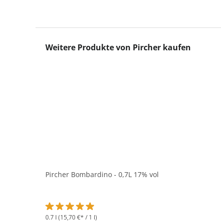
Produktgalerie überspringen
Weitere Produkte von Pircher kaufen
Pircher Bombardino - 0,7L 17% vol
0.7 l
(15,70 €* / 1 l)
Durchschnittliche Bewertung von 4.9 von 5 Sternen