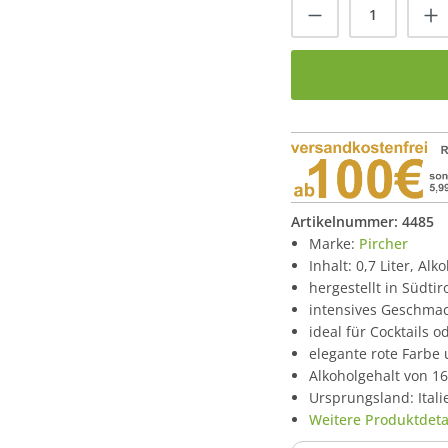
Produkt Anzah
Artikelnummer:
4485
Marke:
Pircher
Inhalt: 0,7 Liter, Alk
hergestellt in Südti
intensives Geschmac
ideal für Cocktails 
elegante rote Farbe
Alkoholgehalt von 1
Ursprungsland: Itali
Weitere Produktdetai