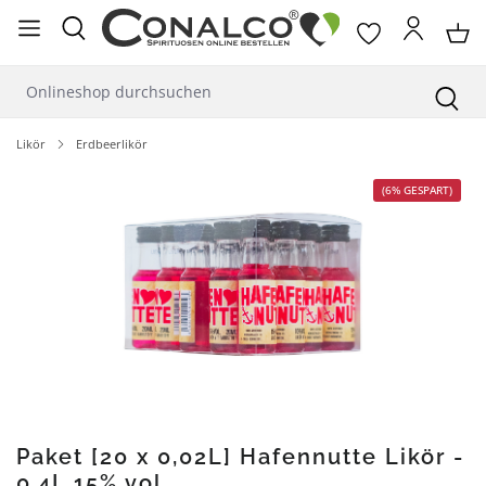
alt springen
Likör
Erdbeerlikör
Bildergalerie überspringen
(6% GESPART)
Paket [20 x 0,02L] Hafennutte Likör -
0,4L 15% vol