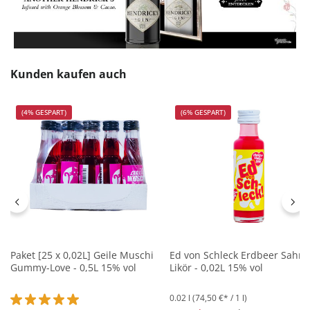
Produktgalerie überspringen
Kunden kaufen auch
(4% GESPART)
(6% GESPART)
Paket [25 x 0,02L] Geile Muschi
Ed von Schleck Erdbeer Sahne
Gummy-Love - 0,5L 15% vol
Likör - 0,02L 15% vol
0.02 l
(74,50 €* / 1 l)