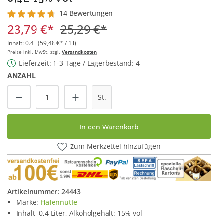
14 Bewertungen
Durchschnittliche Bewertung von 4.6 von 5 Sternen
23,79 €*
25,29 €*
Inhalt:
0.4 l
(59,48 €* / 1 l)
Preise inkl. MwSt. zzgl.
Versandkosten
Lieferzeit: 1-3 Tage / Lagerbestand: 4
ANZAHL
Produkt Anzahl: Gib den gewünschten Wert
St.
In den Warenkorb
Zum Merkzettel hinzufügen
Artikelnummer:
24443
Marke:
Hafennutte
Inhalt: 0,4 Liter, Alkoholgehalt: 15% vol