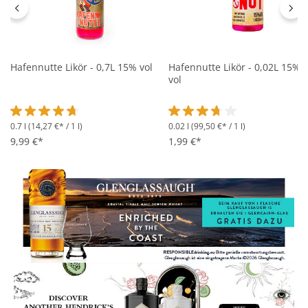
Hafennutte Likör - 0,7L 15% vol
Hafennutte Likör - 0,02L 15%
vol
0.7 l
(14,27 €* / 1 l)
0.02 l
(99,50 €* / 1 l)
Durchschnittliche Bewertung von 4.6 von 5 Sternen
Durchschnittliche Bewertung 
9,99 €*
1,99 €*