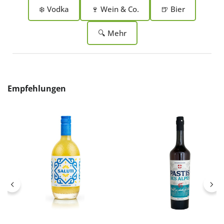
❄️ Vodka
🍷 Wein & Co.
🍺 Bier
🔍 Mehr
Produktgalerie überspringen
Empfehlungen