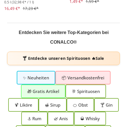
1,49 €*
1,59 €*
0.5 l
(32,98 €* / 1 l)
Durchschnittliche Bewertung von 5 von 5 Sternen
16,49 €*
17,23 €*
Entdecken Sie weitere Top-Kategorien bei
CONALCO®
🍸 Entdecke unseren
Spirituosen 🔥Sale
✨ Neuheiten
📦 Versandkostenfrei
🎁 Gratis Artikel
🥂 Spirituosen
🍹 Liköre
🍯 Sirup
🍊 Obst
🍸 Gin
⚓ Rum
🌿 Anis
🥃 Whisky