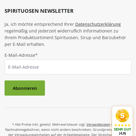
SPIRITUOSEN NEWSLETTER
Ja, ich möchte entsprechend Ihrer
Datenschutzerklärung
regelmäßig und jederzeit widerruflich Informationen zu
Ihrem Produktsortiment Spirituosen, Sirup und Barzubehör
per E-Mail erhalten.
E-Mail-Adresse*
Abonnieren
* Alle Preise inkl. gesetzl. Mehrwertsteuer zzgl.
Versandkosten
und ggf.
Nachnahmegebühren, wenn nicht anders beschrieben. Grundpreise und Preise
SEHR GUT
(4,9)
der Verpackungseinheiten auf der Artikeldetailseite. Der Streichpreis ist der