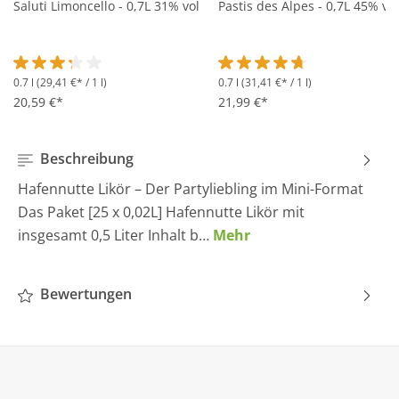
Saluti Limoncello - 0,7L 31% vol
Pastis des Alpes - 0,7L 45% vol
0.7 l
(29,41 €* / 1 l)
0.7 l
(31,41 €* / 1 l)
Durchschnittliche Bewertung von 3.2 von 5 Sternen
Durchschnittliche Bewertung 
20,59 €*
21,99 €*
Beschreibung
Hafennutte Likör – Der Partyliebling im Mini-Format
Das Paket [25 x 0,02L] Hafennutte Likör mit
insgesamt 0,5 Liter Inhalt b…
Mehr
Bewertungen