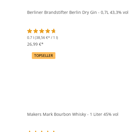
Berliner Brandstifter Berlin Dry Gin - 0,7L 43,3% vol
0.7 l
(38,56 €* / 1 l)
Durchschnittliche Bewertung von 4.6 von 5 Sternen
26,99 €*
TOPSELLER
Makers Mark Bourbon Whisky - 1 Liter 45% vol