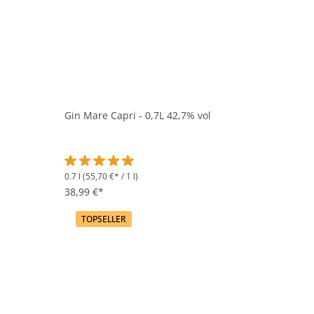
Gin Mare Capri - 0,7L 42,7% vol
0.7 l
(55,70 €* / 1 l)
Durchschnittliche Bewertung von 5 von 5 Sternen
38,99 €*
TOPSELLER