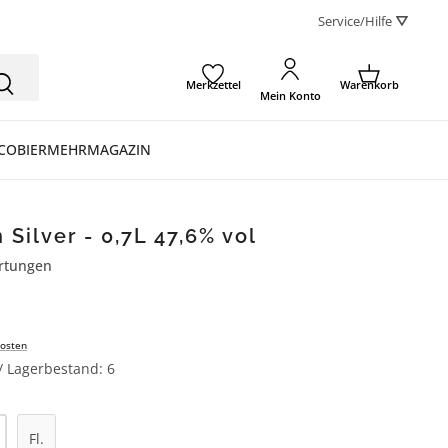
Service/Hilfe ⛛
Merkzettel
Warenkorb
Mein Konto
CO
BIER
MEHR
MAGAZIN
 Silver - 0,7L 47,6% vol
rtungen
ertung von 4 von 5 Sternen
osten
 / Lagerbestand: 6
l: Gib den gewünschten Wert ein oder be
Fl.