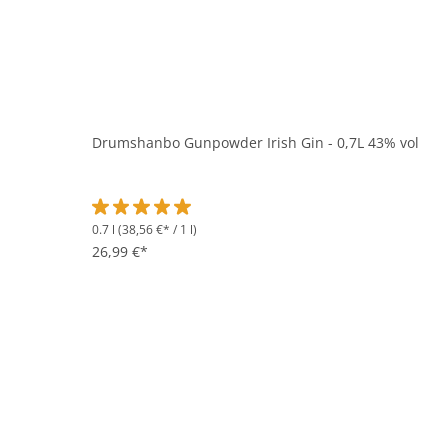
Drumshanbo Gunpowder Irish Gin - 0,7L 43% vol
0.7 l
(38,56 €* / 1 l)
Durchschnittliche Bewertung von 5 von 5 Sternen
26,99 €*