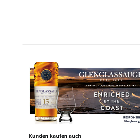
Produktgalerie überspringen
Kunden kaufen auch