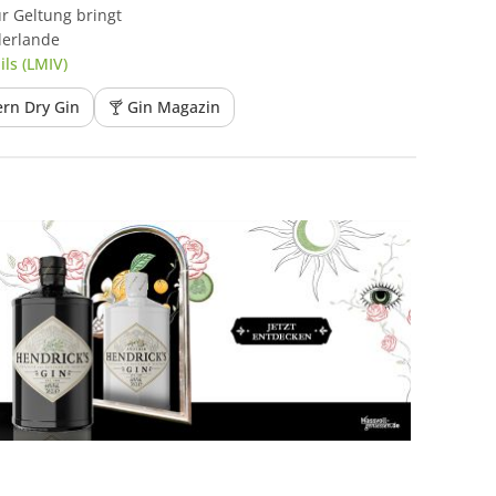
ur Geltung bringt
derlande
ls (LMIV)
rn Dry Gin
🍸 Gin Magazin