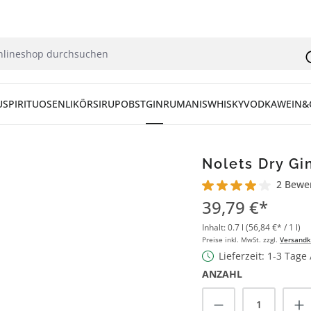
U
SPIRITUOSEN
LIKÖR
SIRUP
OBST
GIN
RUM
ANIS
WHISKY
VODKA
WEIN&
Nolets Dry Gin
2 Bewe
Durchschnittliche Bew
39,79 €*
Inhalt:
0.7 l
(56,84 €* / 1 l)
Preise inkl. MwSt. zzgl.
Versandk
Lieferzeit: 1-3 Tage
ANZAHL
Produkt Anzah