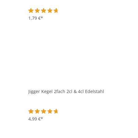
Durchschnittliche Bewertung von 4.7 von 5 Sternen
1,79 €*
Jigger Kegel 2fach 2cl & 4cl Edelstahl
Durchschnittliche Bewertung von 4.8 von 5 Sternen
4,99 €*