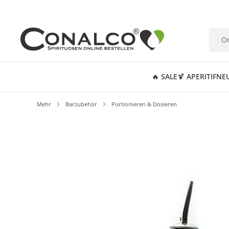
springen
Zur Hauptnavigation springen
🔥 SALE
🍹 APERITIF
NE
Mehr
Barzubehör
Portionieren & Dosieren
Bildergalerie überspringen