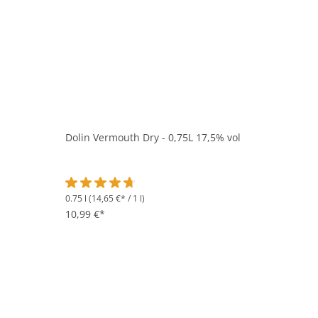
Dolin Vermouth Dry - 0,75L 17,5% vol
0.75 l
(14,65 €* / 1 l)
Durchschnittliche Bewertung von 4.6 von 5 Sternen
10,99 €*