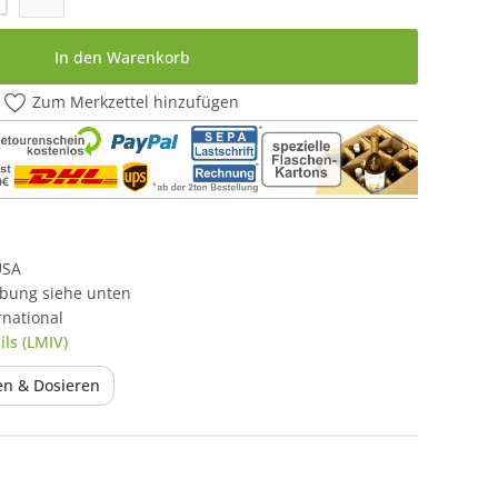
In den Warenkorb
Zum Merkzettel hinzufügen
USA
ibung siehe unten
rnational
ls (LMIV)
ren & Dosieren