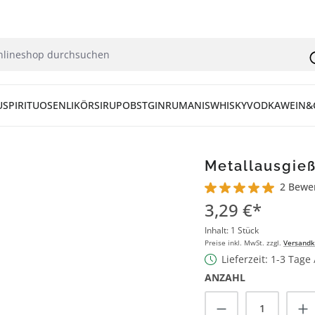
U
SPIRITUOSEN
LIKÖR
SIRUP
OBST
GIN
RUM
ANIS
WHISKY
VODKA
WEIN&
Metallausgie
2 Bewe
Durchschnittliche Bew
3,29 €*
Inhalt:
1 Stück
Preise inkl. MwSt. zzgl.
Versandk
Lieferzeit: 1-3 Tage
ANZAHL
Produkt Anzah