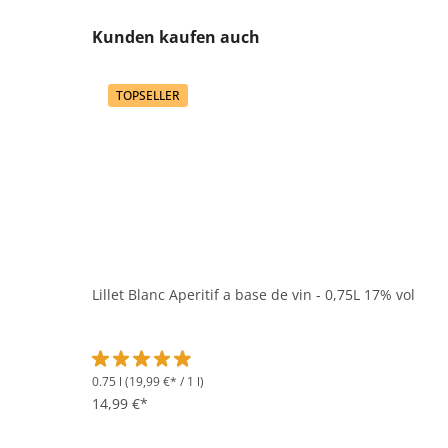
Produktgalerie überspringen
Kunden kaufen auch
TOPSELLER
Lillet Blanc Aperitif a base de vin - 0,75L 17% vol
0.75 l
(19,99 €* / 1 l)
Durchschnittliche Bewertung von 4.9 von 5 Sternen
14,99 €*