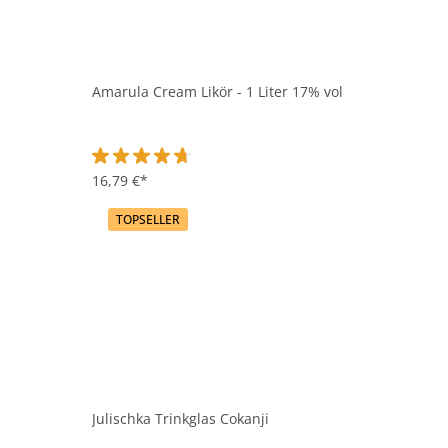
Amarula Cream Likör - 1 Liter 17% vol
Durchschnittliche Bewertung von 4.8 von 5 Sternen
16,79 €*
TOPSELLER
Julischka Trinkglas Cokanji