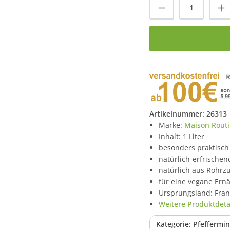
Produkt Anzah
Artikelnummer:
26313
Marke:
Maison Routi
Inhalt: 1 Liter
besonders praktisch
natürlich-erfrische
natürlich aus Rohrz
für eine vegane Ern
Ursprungsland: Fran
Weitere Produktdetai
Kategorie: Pfeffermi