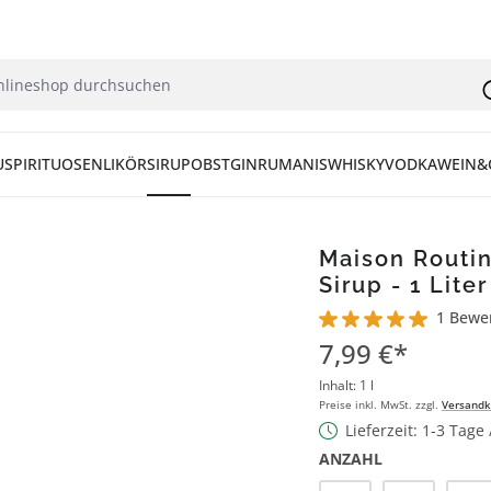
U
SPIRITUOSEN
LIKÖR
SIRUP
OBST
GIN
RUM
ANIS
WHISKY
VODKA
WEIN&
Maison Routi
Sirup - 1 Liter
1 Bewe
Durchschnittliche Bew
7,99 €*
Inhalt:
1 l
Preise inkl. MwSt. zzgl.
Versandk
Lieferzeit: 1-3 Tage
ANZAHL