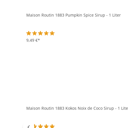
Maison Routin 1883 Pumpkin Spice Sirup - 1 Liter
Durchschnittliche Bewertung von 5 von 5 Sternen
9,49 €*
Maison Routin 1883 Kokos Noix de Coco Sirup - 1 Lite