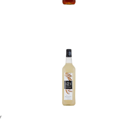
In den Korb
r