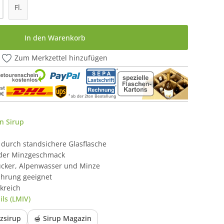
l: Gib den gewünschten Wert ein oder be
Fl.
In den Warenkorb
Zum Merkzettel hinzufügen
n Sirup
 durch standsichere Glasflasche
nder Minzgeschmack
ucker, Alpenwasser und Minze
ährung geeignet
kreich
ls (LMIV)
nzsirup
🍯 Sirup Magazin