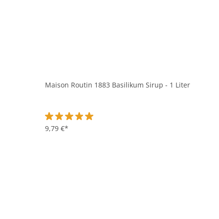
Maison Routin 1883 Basilikum Sirup - 1 Liter
Durchschnittliche Bewertung von 5 von 5 Sternen
9,79 €*