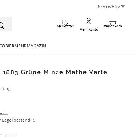
Service/Hilfe ⛛
Merkzettel
Warenkorb
Mein Konto
CO
BIER
MEHR
MAGAZIN
n 1883 Grüne Minze Methe Verte
rtung
ertung von 5 von 5 Sternen
osten
 / Lagerbestand: 6