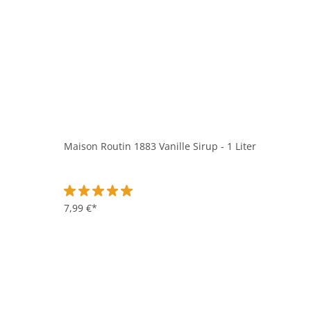
Maison Routin 1883 Vanille Sirup - 1 Liter
Durchschnittliche Bewertung von 5 von 5 Sternen
7,99 €*