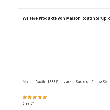
Produktgalerie überspringen
Weitere Produkte von Maison Routin Sirup 
Maison Routin 1883 Rohrzucker Sucre de Canne Sirup 
Durchschnittliche Bewertung von 5 von 5 Sternen
6,99 €*