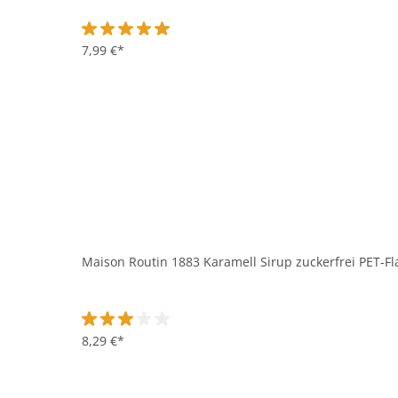
Durchschnittliche Bewertung von 5 von 5 Sternen
7,99 €*
Maison Routin 1883 Karamell Sirup zuckerfrei PET-Fla
Durchschnittliche Bewertung von 3 von 5 Sternen
8,29 €*