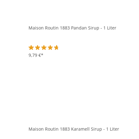
Maison Routin 1883 Pandan Sirup - 1 Liter
Durchschnittliche Bewertung von 4.6 von 5 Sternen
9,79 €*
Maison Routin 1883 Karamell Sirup - 1 Liter