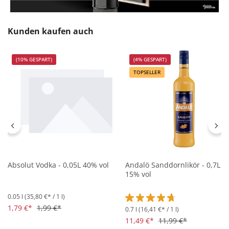
Produktgalerie überspringen
Kunden kaufen auch
(10% GESPART)
(4% GESPART)
TOPSELLER
Absolut Vodka - 0,05L 40% vol
Andalö Sanddornlikör - 0,7L
15% vol
0.05 l
(35,80 €* / 1 l)
1,79 €*
1,99 €*
0.7 l
(16,41 €* / 1 l)
Durchschnittliche Bewertung 
11,49 €*
11,99 €*