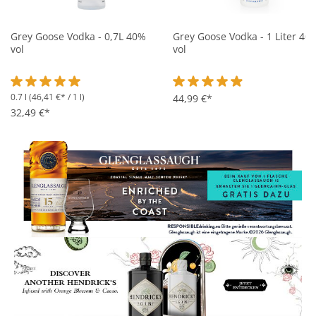
Grey Goose Vodka - 0,7L 40%
Grey Goose Vodka - 1 Liter 40
vol
vol
0.7 l
(46,41 €* / 1 l)
Durchschnittliche Bewertung von 5 von 5 Sternen
Durchschnittliche Bewertung 
44,99 €*
32,49 €*