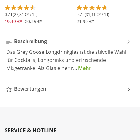
0.7 l
(27,84 €* / 1 l)
0.7 l
(31,41 €* / 1 l)
Durchschnittliche Bewertung von 4.5 von 5 Sternen
Durchschnittliche Bewertung 
19,49 €*
20,25 €*
21,99 €*
Beschreibung
Das Grey Goose Longdrinkglas ist die stilvolle Wahl
für Cocktails, Longdrinks und erfrischende
Mixgetränke. Als Glas einer r…
Mehr
Bewertungen
SERVICE & HOTLINE