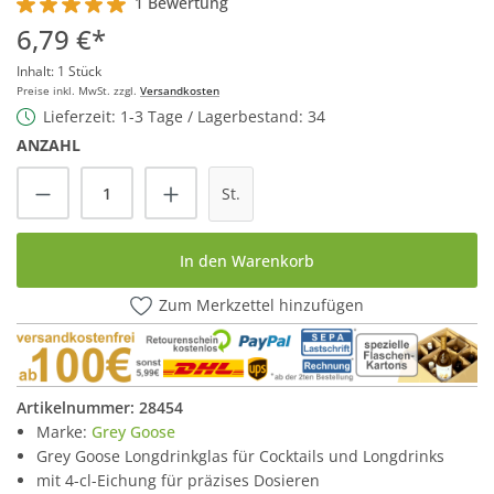
1 Bewertung
Durchschnittliche Bewertung von 5 von 5 Sternen
6,79 €*
Inhalt:
1 Stück
Preise inkl. MwSt. zzgl.
Versandkosten
Lieferzeit: 1-3 Tage / Lagerbestand: 34
ANZAHL
Produkt Anzahl: Gib den gewünschten Wert
St.
In den Warenkorb
Zum Merkzettel hinzufügen
Artikelnummer:
28454
Marke:
Grey Goose
Grey Goose Longdrinkglas für Cocktails und Longdrinks
mit 4-cl-Eichung für präzises Dosieren