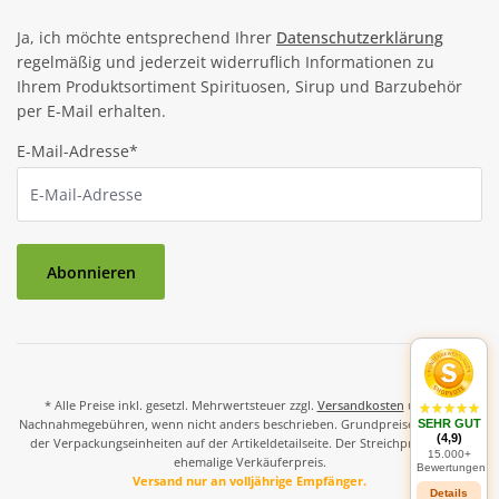
Ja, ich möchte entsprechend Ihrer
Datenschutzerklärung
regelmäßig und jederzeit widerruflich Informationen zu
Ihrem Produktsortiment Spirituosen, Sirup und Barzubehör
per E-Mail erhalten.
E-Mail-Adresse*
Abonnieren
* Alle Preise inkl. gesetzl. Mehrwertsteuer zzgl.
Versandkosten
und ggf.
Nachnahmegebühren, wenn nicht anders beschrieben. Grundpreise und Preise
SEHR GUT
(4,9)
der Verpackungseinheiten auf der Artikeldetailseite. Der Streichpreis ist der
15.000+
ehemalige Verkäuferpreis.
Bewertungen
Versand nur an volljährige Empfänger.
Details