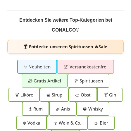
Entdecken Sie weitere Top-Kategorien bei
CONALCO®
🍸 Entdecke unseren
Spirituosen 🔥Sale
✨ Neuheiten
📦 Versandkostenfrei
🎁 Gratis Artikel
🥂 Spirituosen
🍹 Liköre
🍯 Sirup
🍊 Obst
🍸 Gin
⚓ Rum
🌿 Anis
🥃 Whisky
❄️ Vodka
🍷 Wein & Co.
🍺 Bier