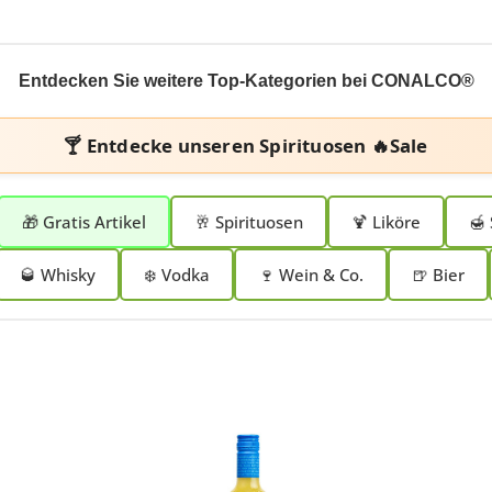
Entdecken Sie weitere Top-Kategorien bei CONALCO®
🍸 Entdecke unseren
Spirituosen 🔥Sale
🎁 Gratis Artikel
🥂 Spirituosen
🍹 Liköre
🍯 
🥃 Whisky
❄️ Vodka
🍷 Wein & Co.
🍺 Bier