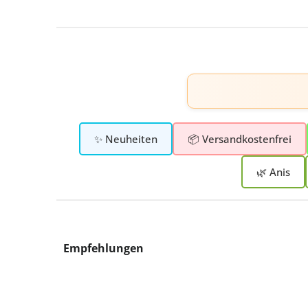
✨ Neuheiten
📦 Versandkostenfrei
🌿 Anis
Produktgalerie überspringen
Empfehlungen