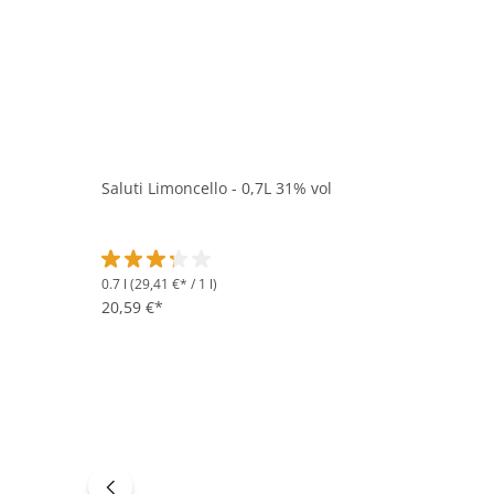
Saluti Limoncello - 0,7L 31% vol
0.7 l
(29,41 €* / 1 l)
Durchschnittliche Bewertung von 3.2 von 5 Sternen
20,59 €*