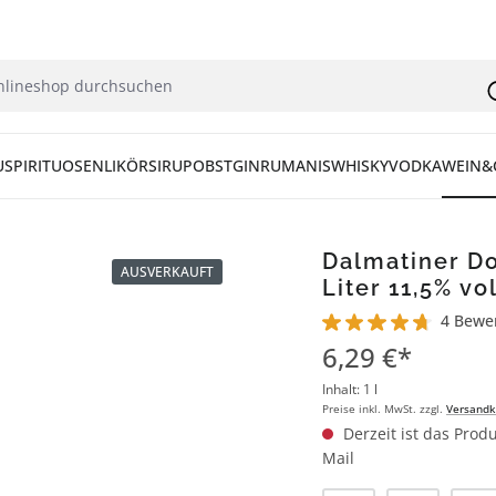
U
SPIRITUOSEN
LIKÖR
SIRUP
OBST
GIN
RUM
ANIS
WHISKY
VODKA
WEIN&
Dalmatiner Do
AUSVERKAUFT
Liter 11,5% vo
4 Bewe
Durchschnittliche Bew
6,29 €*
Inhalt:
1 l
Preise inkl. MwSt. zzgl.
Versandk
Derzeit ist das Produ
Mail