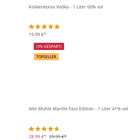
Koskenkorva Vodka - 1 Liter 60% vol
Durchschnittliche Bewertung von 4.8 von 5 Sternen
19,99 €*
(3% GESPART)
TOPSELLER
Alte Mühle Marille Fass Edition - 1 Liter 41% vol
Durchschnittliche Bewertung von 4.7 von 5 Sternen
28,99 €*
29,99 €*