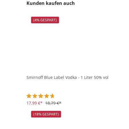
Produktgalerie überspringen
Kunden kaufen auch
(4% GESPART)
Smirnoff Blue Label Vodka - 1 Liter 50% vol
Durchschnittliche Bewertung von 4.6 von 5 Sternen
17,99 €*
18,79 €*
(18% GESPART)