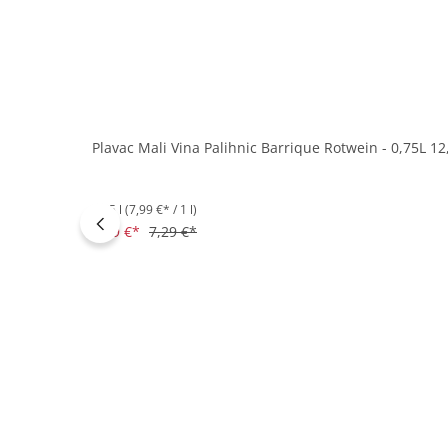
Plavac Mali Vina Palihnic Barrique Rotwein - 0,75L 12
0.75 l
(7,99 €* / 1 l)
5,99 €*
7,29 €*