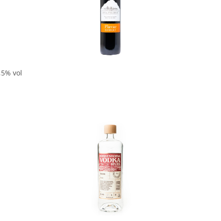
In den Korb
,5% vol
In den Korb