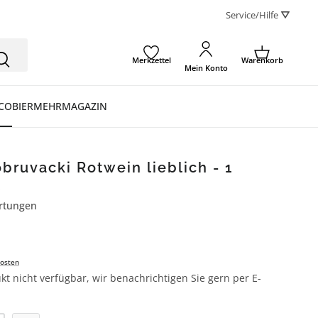
Service/Hilfe ⛛
Merkzettel
Warenkorb
Mein Konto
CO
BIER
MEHR
MAGAZIN
bruvacki Rotwein lieblich - 1
l
rtungen
ertung von 4.7 von 5 Sternen
osten
kt nicht verfügbar, wir benachrichtigen Sie gern per E-