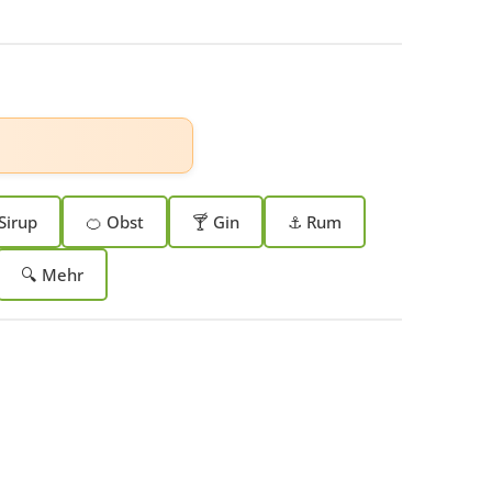
Sirup
🍊 Obst
🍸 Gin
⚓ Rum
🔍 Mehr