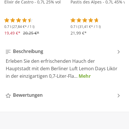
Elixir de Castro - 0,7L 25% vol
Pastis des Alpes - 0,7L 45% vol
0.7 l
(27,84 €* / 1 l)
0.7 l
(31,41 €* / 1 l)
Durchschnittliche Bewertung von 4.5 von 5 Sternen
Durchschnittliche Bewertung 
19,49 €*
20,25 €*
21,99 €*
Beschreibung
Erleben Sie den erfrischenden Hauch der
Hauptstadt mit dem Berliner Luft Lemon Days Likör
in der einzigartigen 0,7-Liter-Fla…
Mehr
Bewertungen