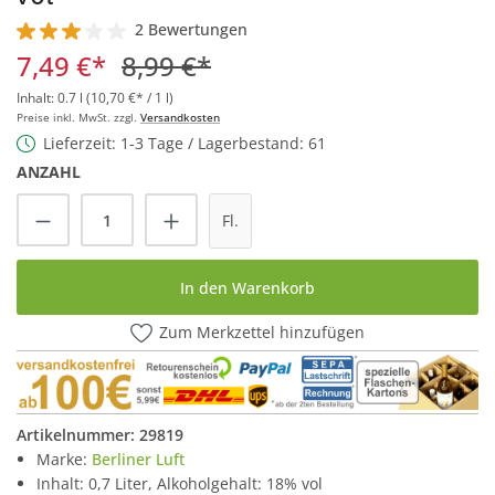
2 Bewertungen
Durchschnittliche Bewertung von 3 von 5 Sternen
7,49 €*
8,99 €*
Inhalt:
0.7 l
(10,70 €* / 1 l)
Preise inkl. MwSt. zzgl.
Versandkosten
Lieferzeit: 1-3 Tage / Lagerbestand: 61
ANZAHL
Produkt Anzahl: Gib den gewünschten Wert
Fl.
In den Warenkorb
Zum Merkzettel hinzufügen
Artikelnummer:
29819
Marke:
Berliner Luft
Inhalt: 0,7 Liter, Alkoholgehalt: 18% vol