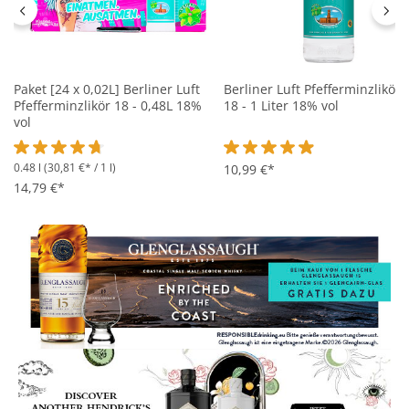
Paket [24 x 0,02L] Berliner Luft
Berliner Luft Pfefferminzlikör
Pfefferminzlikör 18 - 0,48L 18%
18 - 1 Liter 18% vol
vol
0.48 l
(30,81 €* / 1 l)
Durchschnittliche Bewertung von 4.8 von 5 Sternen
Durchschnittliche Bewertung 
10,99 €*
14,79 €*