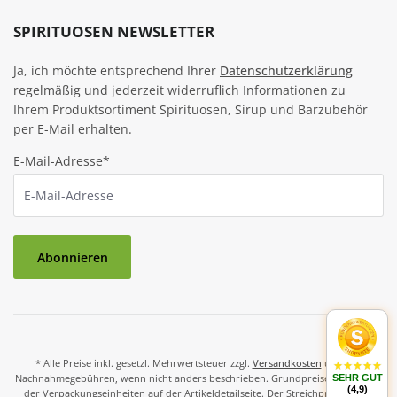
SPIRITUOSEN NEWSLETTER
Ja, ich möchte entsprechend Ihrer
Datenschutzerklärung
regelmäßig und jederzeit widerruflich Informationen zu
Ihrem Produktsortiment Spirituosen, Sirup und Barzubehör
per E-Mail erhalten.
E-Mail-Adresse*
Abonnieren
* Alle Preise inkl. gesetzl. Mehrwertsteuer zzgl.
Versandkosten
und ggf.
Nachnahmegebühren, wenn nicht anders beschrieben. Grundpreise und Preise
SEHR GUT
(4,9)
der Verpackungseinheiten auf der Artikeldetailseite. Der Streichpreis ist der