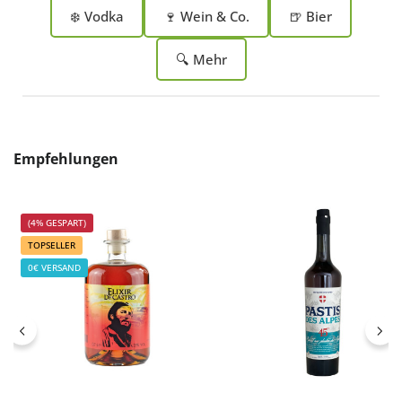
❄️ Vodka
🍷 Wein & Co.
🍺 Bier
🔍 Mehr
Produktgalerie überspringen
Empfehlungen
(4% GESPART)
TOPSELLER
0€ VERSAND