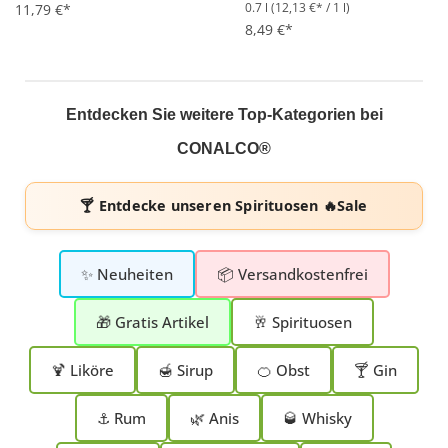
0.7 l
(12,13 €* / 1 l)
Durchschnittliche Bewertung von 4.8 von 5 Sternen
11,79 €*
Durchschnittliche Bewertung 
8,49 €*
Entdecken Sie weitere Top-Kategorien bei
CONALCO®
🍸 Entdecke unseren
Spirituosen 🔥Sale
✨ Neuheiten
📦 Versandkostenfrei
🎁 Gratis Artikel
🥂 Spirituosen
🍹 Liköre
🍯 Sirup
🍊 Obst
🍸 Gin
⚓ Rum
🌿 Anis
🥃 Whisky