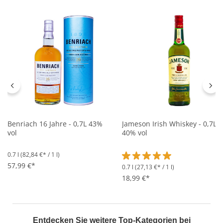
Benriach 16 Jahre - 0,7L 43%
Jameson Irish Whiskey - 0,7L
vol
40% vol
0.7 l
(82,84 €* / 1 l)
57,99 €*
0.7 l
(27,13 €* / 1 l)
Durchschnittliche Bewertung 
18,99 €*
Entdecken Sie weitere Top-Kategorien bei