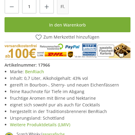
Produkt Anzahl: Gib den gewünschten Wert
Fl.
In den Warenkorb
Zum Merkzettel hinzufügen
Artikelnummer:
17966
Marke:
BenRiach
Inhalt: 0,7 Liter, Alkoholgehalt: 43% vol
gereift in Bourbon-, Sherry- und neuen Eichenfässern
feine Rauchnote für Tiefe im Abgang
fruchtige Aromen mit Birne und Nektarine
eignet sich sowohl pur als auch für Cocktails
hergestellt in der Traditionsbrennerei BenRiach
Ursprungsland: Schottland
Weitere Produktdetails (LMIV)
Scotch Whisky (
geografische