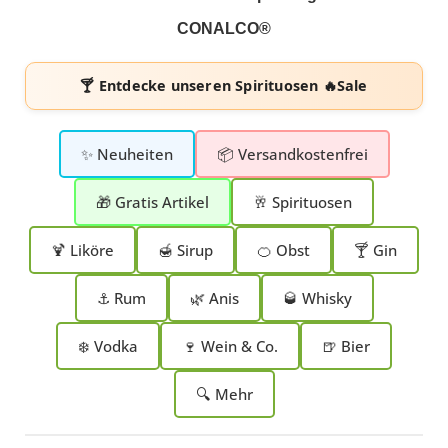
CONALCO®
🍸 Entdecke unseren
Spirituosen 🔥Sale
✨ Neuheiten
📦 Versandkostenfrei
🎁 Gratis Artikel
🥂 Spirituosen
🍹 Liköre
🍯 Sirup
🍊 Obst
🍸 Gin
⚓ Rum
🌿 Anis
🥃 Whisky
❄️ Vodka
🍷 Wein & Co.
🍺 Bier
🔍 Mehr