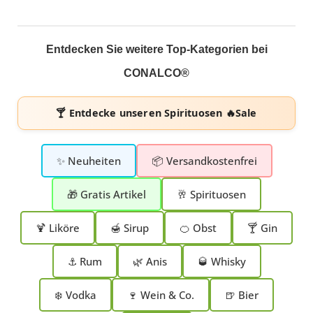
Entdecken Sie weitere Top-Kategorien bei
CONALCO®
🍸 Entdecke unseren
Spirituosen 🔥Sale
✨ Neuheiten
📦 Versandkostenfrei
🎁 Gratis Artikel
🥂 Spirituosen
🍹 Liköre
🍯 Sirup
🍊 Obst
🍸 Gin
⚓ Rum
🌿 Anis
🥃 Whisky
❄️ Vodka
🍷 Wein & Co.
🍺 Bier