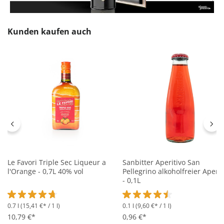
Produktgalerie überspringen
Kunden kaufen auch
Le Favori Triple Sec Liqueur a
Sanbitter Aperitivo San
l'Orange - 0,7L 40% vol
Pellegrino alkoholfreier Aperit
- 0,1L
0.7 l
(15,41 €* / 1 l)
0.1 l
(9,60 €* / 1 l)
Durchschnittliche Bewertung von 4.8 von 5 Sternen
Durchschnittliche Bewertung 
10,79 €*
0,96 €*