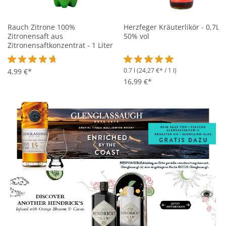
Rauch Zitrone 100%
Herzfeger Kräuterlikör - 0,7L
Zitronensaft aus
50% vol
Zitronensaftkonzentrat - 1 Liter
0.7 l
(24,27 €* / 1 l)
Durchschnittliche Bewertung von 4.7 von 5 Sternen
4,99 €*
Durchschnittliche Bewertung 
16,99 €*