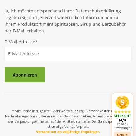
Ja, ich möchte entsprechend Ihrer
Datenschutzerklärung
regelmäßig und jederzeit widerruflich Informationen zu
Ihrem Produktsortiment Spirituosen, Sirup und Barzubehör
per E-Mail erhalten.
E-Mail-Adresse*
Abonnieren
* Alle Preise inkl. gesetzl. Mehrwertsteuer zzgl.
Versandkosten
und ggf.
Nachnahmegebühren, wenn nicht anders beschrieben. Grundpreise und Preise
SEHR GUT
(4,9)
der Verpackungseinheiten auf der Artikeldetailseite. Der Streichpreis ist der
15.000+
ehemalige Verkäuferpreis.
Bewertungen
Versand nur an volljährige Empfänger.
Details