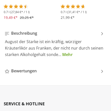
0.7 l
(27,84 €* / 1 l)
0.7 l
(31,41 €* / 1 l)
Durchschnittliche Bewertung von 4.5 von 5 Sternen
Durchschnittliche Bewertung 
19,49 €*
20,25 €*
21,99 €*
Beschreibung
August der Starke ist ein kräftig, würziger
Kräuterlikör aus Franken, der nicht nur durch seinen
starken Alkoholgehalt sonde…
Mehr
Bewertungen
SERVICE & HOTLINE