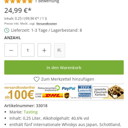
1 Bewertung
Durchschnittliche Bewertung von 5 von 5 Sternen
24,99 €*
Inhalt:
0.25 l
(99,96 €* / 1 l)
Preise inkl. MwSt. zzgl.
Versandkosten
Lieferzeit: 1-3 Tage / Lagerbestand: 8
ANZAHL
Produkt Anzahl: Gib den gewünschten Wert
Fl.
In den Warenkorb
Zum Merkzettel hinzufügen
Artikelnummer:
33018
Marke:
Tasting
Inhalt: 0,25 Liter, Alkoholgehalt: 40,6% vol
enthält fünf internationale Whiskys aus Japan, Schottland,