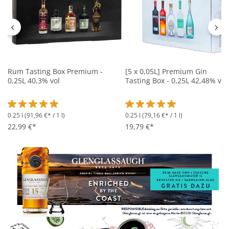
Rum Tasting Box Premium -
[5 x 0,05L] Premium Gin
0,25L 40,3% vol
Tasting Box - 0,25L 42,48% vol
0.25 l
(91,96 €* / 1 l)
0.25 l
(79,16 €* / 1 l)
Durchschnittliche Bewertung von 5 von 5 Sternen
Durchschnittliche Bewertung 
22,99 €*
19,79 €*