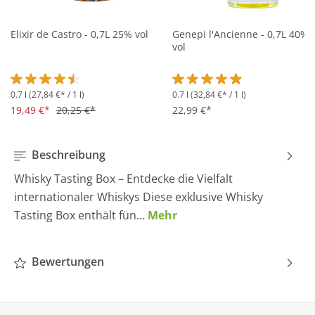
Elixir de Castro - 0,7L 25% vol
Genepi l'Ancienne - 0,7L 40%
vol
0.7 l
(27,84 €* / 1 l)
0.7 l
(32,84 €* / 1 l)
Durchschnittliche Bewertung von 4.5 von 5 Sternen
Durchschnittliche Bewertung 
19,49 €*
20,25 €*
22,99 €*
Beschreibung
Whisky Tasting Box – Entdecke die Vielfalt
internationaler Whiskys Diese exklusive Whisky
Tasting Box enthält fün…
Mehr
Bewertungen