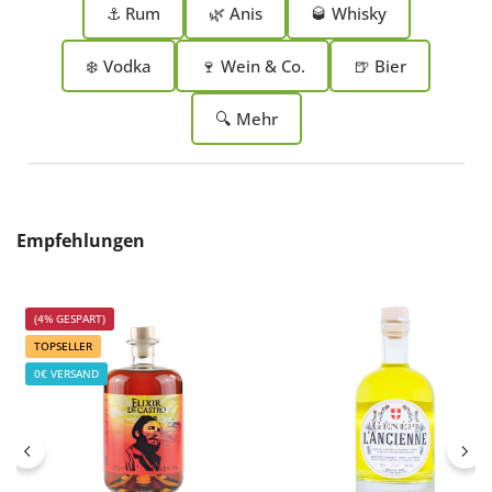
⚓ Rum
🌿 Anis
🥃 Whisky
❄️ Vodka
🍷 Wein & Co.
🍺 Bier
🔍 Mehr
Produktgalerie überspringen
Empfehlungen
(4% GESPART)
TOPSELLER
0€ VERSAND