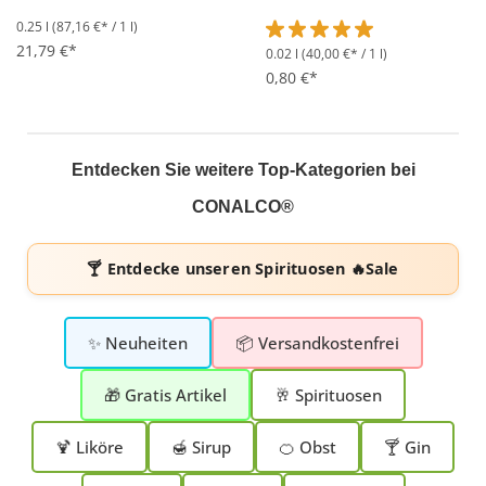
0.25 l
(87,16 €* / 1 l)
21,79 €*
0.02 l
(40,00 €* / 1 l)
Durchschnittliche Bewertung 
0,80 €*
Entdecken Sie weitere Top-Kategorien bei
CONALCO®
🍸 Entdecke unseren
Spirituosen 🔥Sale
✨ Neuheiten
📦 Versandkostenfrei
🎁 Gratis Artikel
🥂 Spirituosen
🍹 Liköre
🍯 Sirup
🍊 Obst
🍸 Gin