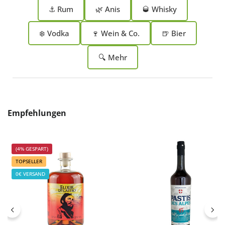
⚓ Rum
🌿 Anis
🥃 Whisky
❄️ Vodka
🍷 Wein & Co.
🍺 Bier
🔍 Mehr
Produktgalerie überspringen
Empfehlungen
(4% GESPART)
TOPSELLER
0€ VERSAND