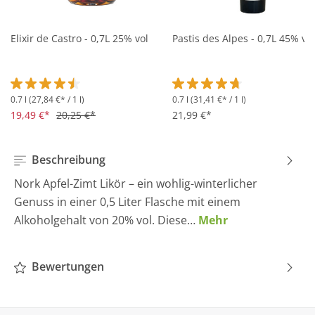
Elixir de Castro - 0,7L 25% vol
Pastis des Alpes - 0,7L 45% vol
0.7 l
(27,84 €* / 1 l)
0.7 l
(31,41 €* / 1 l)
Durchschnittliche Bewertung von 4.5 von 5 Sternen
Durchschnittliche Bewertung 
19,49 €*
20,25 €*
21,99 €*
Beschreibung
Nork Apfel-Zimt Likör – ein wohlig-winterlicher
Genuss in einer 0,5 Liter Flasche mit einem
Alkoholgehalt von 20% vol. Diese…
Mehr
Bewertungen