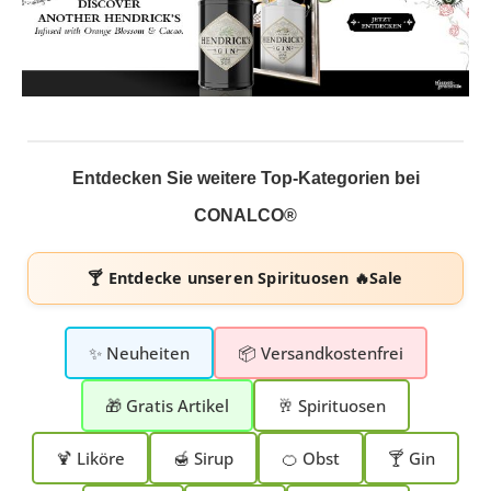
Entdecken Sie weitere Top-Kategorien bei
CONALCO®
🍸 Entdecke unseren
Spirituosen 🔥Sale
✨ Neuheiten
📦 Versandkostenfrei
🎁 Gratis Artikel
🥂 Spirituosen
🍹 Liköre
🍯 Sirup
🍊 Obst
🍸 Gin