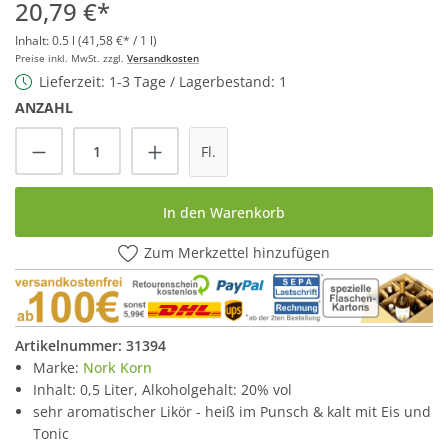
20,79 €*
Inhalt:
0.5 l
(41,58 €* / 1 l)
Preise inkl. MwSt. zzgl.
Versandkosten
Lieferzeit: 1-3 Tage / Lagerbestand: 1
ANZAHL
Produkt Anzahl: Gib den gewünschten Wert
Fl.
In den Warenkorb
Zum Merkzettel hinzufügen
Artikelnummer:
31394
Marke:
Nork Korn
Inhalt: 0,5 Liter, Alkoholgehalt: 20% vol
sehr aromatischer Likör - heiß im Punsch & kalt mit Eis und
Tonic