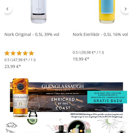
Nork Original - 0,5L 39% vol
Nork Eierlikör - 0,5L 16% vol
0.5 l
(39,98 €* / 1 l)
19,99 €*
0.5 l
(47,98 €* / 1 l)
Durchschnittliche Bewertung von 5 von 5 Sternen
23,99 €*