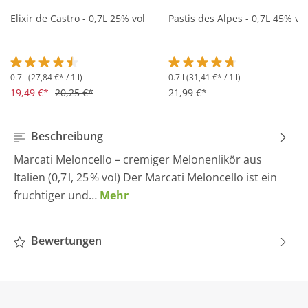
Elixir de Castro - 0,7L 25% vol
Pastis des Alpes - 0,7L 45% vol
0.7 l
(27,84 €* / 1 l)
0.7 l
(31,41 €* / 1 l)
Durchschnittliche Bewertung von 4.5 von 5 Sternen
Durchschnittliche Bewertung 
19,49 €*
20,25 €*
21,99 €*
Beschreibung
Marcati Meloncello – cremiger Melonenlikör aus
Italien (0,7 l, 25 % vol) Der Marcati Meloncello ist ein
fruchtiger und…
Mehr
Bewertungen