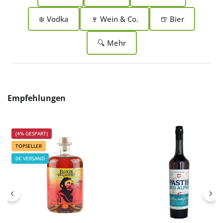
❄️ Vodka
🍷 Wein & Co.
🍺 Bier
🔍 Mehr
Produktgalerie überspringen
Empfehlungen
(4% GESPART)
TOPSELLER
0€ VERSAND