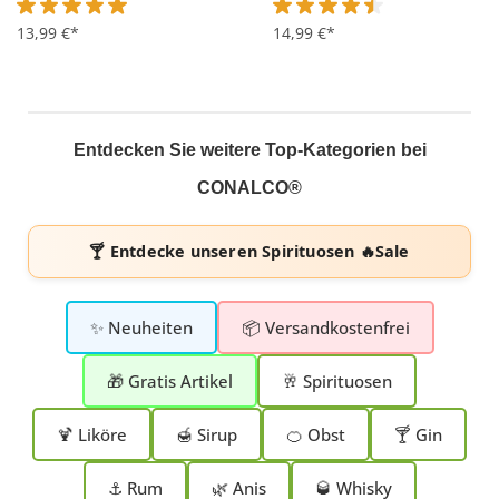
Durchschnittliche Bewertung von 5 von 5 Sternen
13,99 €*
Durchschnittliche Bewertung 
14,99 €*
Entdecken Sie weitere Top-Kategorien bei
CONALCO®
🍸 Entdecke unseren
Spirituosen 🔥Sale
✨ Neuheiten
📦 Versandkostenfrei
🎁 Gratis Artikel
🥂 Spirituosen
🍹 Liköre
🍯 Sirup
🍊 Obst
🍸 Gin
⚓ Rum
🌿 Anis
🥃 Whisky