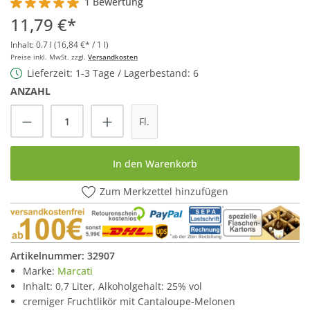
1 Bewertung
Durchschnittliche Bewertung von 5 von 5 Sternen
11,79 €*
Inhalt:
0.7 l
(16,84 €* / 1 l)
Preise inkl. MwSt. zzgl.
Versandkosten
Lieferzeit: 1-3 Tage / Lagerbestand: 6
ANZAHL
Produkt Anzahl: Gib den gewünschten Wert
Fl.
In den Warenkorb
Zum Merkzettel hinzufügen
Artikelnummer:
32907
Marke:
Marcati
Inhalt: 0,7 Liter, Alkoholgehalt: 25% vol
cremiger Fruchtlikör mit Cantaloupe-Melonen