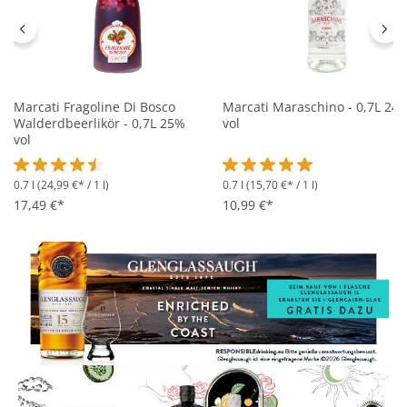
Marcati Fragoline Di Bosco
Marcati Maraschino - 0,7L 24
Walderdbeerlikör - 0,7L 25%
vol
vol
0.7 l
(24,99 €* / 1 l)
0.7 l
(15,70 €* / 1 l)
Durchschnittliche Bewertung von 4.5 von 5 Sternen
Durchschnittliche Bewertung 
17,49 €*
10,99 €*