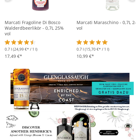
Marcati Fragoline Di Bosco
Marcati Maraschino - 0,7L 24
Walderdbeerlikör - 0,7L 25%
vol
vol
0.7 l
(24,99 €* / 1 l)
0.7 l
(15,70 €* / 1 l)
Durchschnittliche Bewertung von 4.5 von 5 Sternen
Durchschnittliche Bewertung 
17,49 €*
10,99 €*