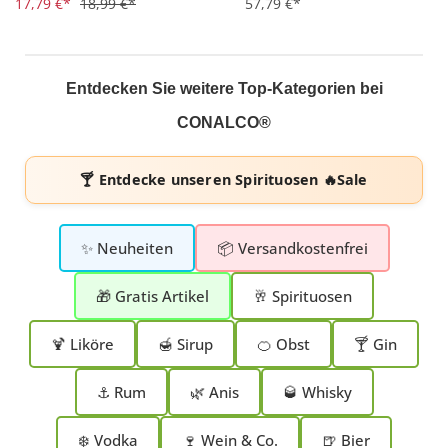
17,79 €*
18,99 €*
57,79 €*
Entdecken Sie weitere Top-Kategorien bei
CONALCO®
🍸 Entdecke unseren
Spirituosen 🔥Sale
✨ Neuheiten
📦 Versandkostenfrei
🎁 Gratis Artikel
🥂 Spirituosen
🍹 Liköre
🍯 Sirup
🍊 Obst
🍸 Gin
⚓ Rum
🌿 Anis
🥃 Whisky
❄️ Vodka
🍷 Wein & Co.
🍺 Bier