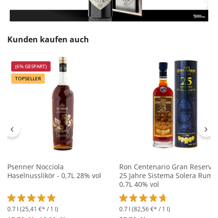
Produktgalerie überspringen
Kunden kaufen auch
(6% GESPART)
TOPSELLER
Psenner Nocciola
Ron Centenario Gran Reserva
Haselnusslikör - 0,7L 28% vol
25 Jahre Sistema Solera Rum -
0,7L 40% vol
0.7 l
(25,41 €* / 1 l)
0.7 l
(82,56 €* / 1 l)
Durchschnittliche Bewertung von 4.9 von 5 Sternen
Durchschnittliche Bewertung 