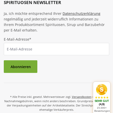
SPIRITUOSEN NEWSLETTER
Ja, ich möchte entsprechend Ihrer
Datenschutzerklärung
regelmäßig und jederzeit widerruflich Informationen zu
Ihrem Produktsortiment Spirituosen, Sirup und Barzubehör
per E-Mail erhalten.
E-Mail-Adresse*
Abonnieren
* Alle Preise inkl. gesetzl. Mehrwertsteuer zzgl.
Versandkosten
und ggf.
Nachnahmegebühren, wenn nicht anders beschrieben. Grundpreise und Preise
SEHR GUT
(4,9)
der Verpackungseinheiten auf der Artikeldetailseite. Der Streichpreis ist der
15.000+
ehemalige Verkäuferpreis.
Bewertungen