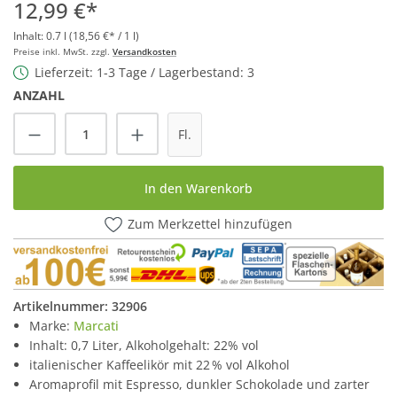
12,99 €*
Inhalt:
0.7 l
(18,56 €* / 1 l)
Preise inkl. MwSt. zzgl.
Versandkosten
Lieferzeit: 1-3 Tage / Lagerbestand: 3
ANZAHL
Produkt Anzahl: Gib den gewünschten Wert
Fl.
In den Warenkorb
Zum Merkzettel hinzufügen
Artikelnummer:
32906
Marke:
Marcati
Inhalt: 0,7 Liter, Alkoholgehalt: 22% vol
italienischer Kaffeelikör mit 22 % vol Alkohol
Aromaprofil mit Espresso, dunkler Schokolade und zarter