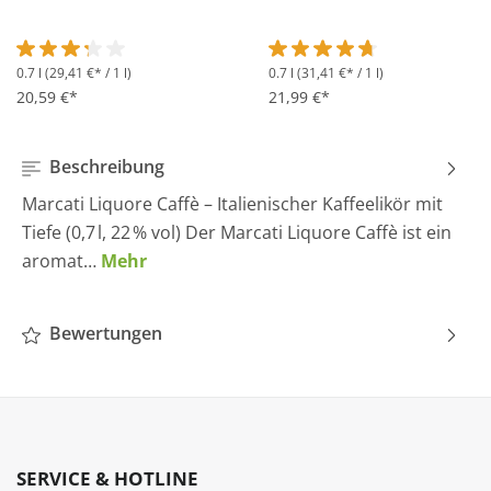
0.7 l
(29,41 €* / 1 l)
0.7 l
(31,41 €* / 1 l)
Durchschnittliche Bewertung von 3.2 von 5 Sternen
Durchschnittliche Bewertung 
20,59 €*
21,99 €*
Beschreibung
Marcati Liquore Caffè – Italienischer Kaffeelikör mit
Tiefe (0,7 l, 22 % vol) Der Marcati Liquore Caffè ist ein
aromat…
Mehr
Bewertungen
SERVICE & HOTLINE