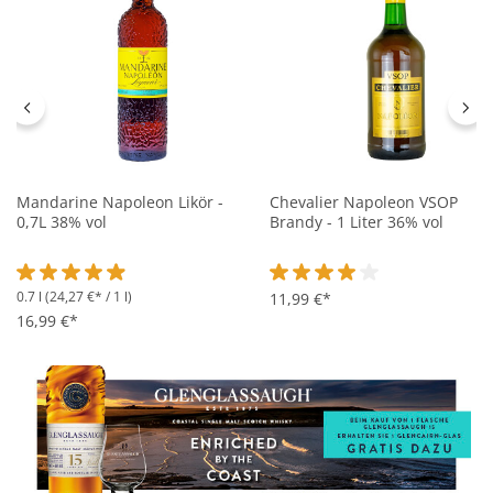
Mandarine Napoleon Likör -
Chevalier Napoleon VSOP
0,7L 38% vol
Brandy - 1 Liter 36% vol
0.7 l
(24,27 €* / 1 l)
Durchschnittliche Bewertung von 4.9 von 5 Sternen
Durchschnittliche Bewertung 
11,99 €*
16,99 €*