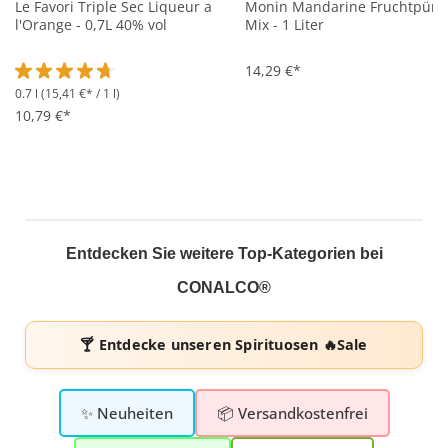
Le Favori Triple Sec Liqueur a
Monin Mandarine Fruchtpüre
l'Orange - 0,7L 40% vol
Mix - 1 Liter
14,29 €*
0.7 l
(15,41 €* / 1 l)
Durchschnittliche Bewertung von 4.8 von 5 Sternen
10,79 €*
Entdecken Sie weitere Top-Kategorien bei
CONALCO®
🍸 Entdecke unseren
Spirituosen 🔥Sale
✨ Neuheiten
📦 Versandkostenfrei