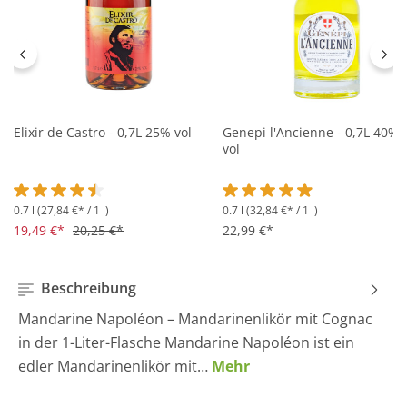
Elixir de Castro - 0,7L 25% vol
Genepi l'Ancienne - 0,7L 40%
vol
0.7 l
(27,84 €* / 1 l)
0.7 l
(32,84 €* / 1 l)
Durchschnittliche Bewertung von 4.5 von 5 Sternen
Durchschnittliche Bewertung 
19,49 €*
20,25 €*
22,99 €*
Beschreibung
Mandarine Napoléon – Mandarinenlikör mit Cognac
in der 1-Liter-Flasche Mandarine Napoléon ist ein
edler Mandarinenlikör mit…
Mehr