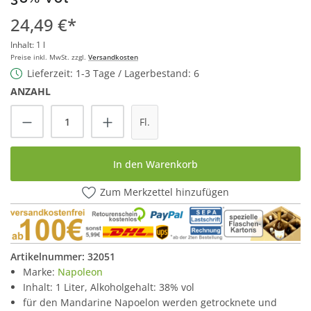
24,49 €*
Inhalt:
1 l
Preise inkl. MwSt. zzgl.
Versandkosten
Lieferzeit: 1-3 Tage / Lagerbestand: 6
ANZAHL
Produkt Anzahl: Gib den gewünschten Wert
Fl.
In den Warenkorb
Zum Merkzettel hinzufügen
Artikelnummer:
32051
Marke:
Napoleon
Inhalt: 1 Liter, Alkoholgehalt: 38% vol
für den Mandarine Napoelon werden getrocknete und