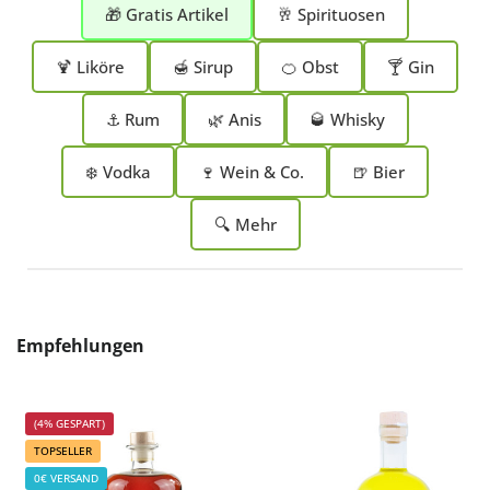
🎁 Gratis Artikel
🥂 Spirituosen
🍹 Liköre
🍯 Sirup
🍊 Obst
🍸 Gin
⚓ Rum
🌿 Anis
🥃 Whisky
❄️ Vodka
🍷 Wein & Co.
🍺 Bier
🔍 Mehr
Produktgalerie überspringen
Empfehlungen
(4% GESPART)
TOPSELLER
0€ VERSAND