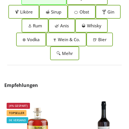
🍹 Liköre
🍯 Sirup
🍊 Obst
🍸 Gin
⚓ Rum
🌿 Anis
🥃 Whisky
❄️ Vodka
🍷 Wein & Co.
🍺 Bier
🔍 Mehr
Produktgalerie überspringen
Empfehlungen
(4% GESPART)
TOPSELLER
0€ VERSAND