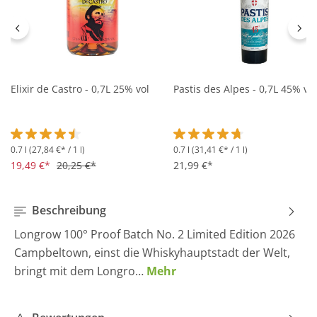
Elixir de Castro - 0,7L 25% vol
Pastis des Alpes - 0,7L 45% vol
0.7 l
(27,84 €* / 1 l)
0.7 l
(31,41 €* / 1 l)
Durchschnittliche Bewertung von 4.5 von 5 Sternen
Durchschnittliche Bewertung 
19,49 €*
20,25 €*
21,99 €*
Beschreibung
Longrow 100° Proof Batch No. 2 Limited Edition 2026
Campbeltown, einst die Whiskyhauptstadt der Welt,
bringt mit dem Longro…
Mehr