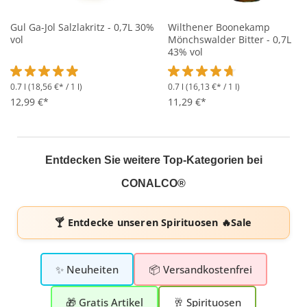
Gul Ga-Jol Salzlakritz - 0,7L 30%
Wilthener Boonekamp
vol
Mönchswalder Bitter - 0,7L
43% vol
0.7 l
(18,56 €* / 1 l)
0.7 l
(16,13 €* / 1 l)
Durchschnittliche Bewertung von 4.9 von 5 Sternen
Durchschnittliche Bewertung 
12,99 €*
11,29 €*
Entdecken Sie weitere Top-Kategorien bei
CONALCO®
🍸 Entdecke unseren
Spirituosen 🔥Sale
✨ Neuheiten
📦 Versandkostenfrei
🎁 Gratis Artikel
🥂 Spirituosen