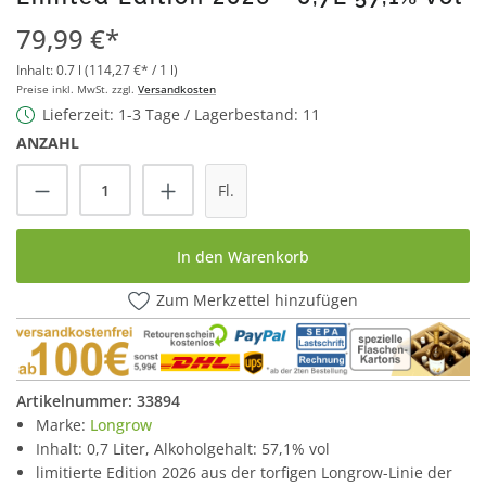
79,99 €*
Inhalt:
0.7 l
(114,27 €* / 1 l)
Preise inkl. MwSt. zzgl.
Versandkosten
Lieferzeit: 1-3 Tage / Lagerbestand: 11
ANZAHL
Produkt Anzahl: Gib den gewünschten Wert
Fl.
In den Warenkorb
Zum Merkzettel hinzufügen
Artikelnummer:
33894
Marke:
Longrow
Inhalt: 0,7 Liter, Alkoholgehalt: 57,1% vol
limitierte Edition 2026 aus der torfigen Longrow-Linie der