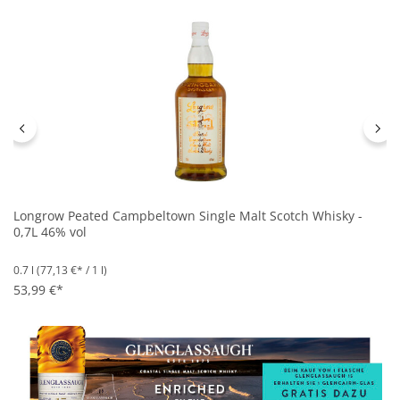
Longrow Peated Campbeltown Single Malt Scotch Whisky -
0,7L 46% vol
0.7 l
(77,13 €* / 1 l)
53,99 €*