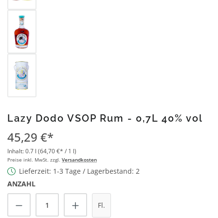
Lazy Dodo VSOP Rum - 0,7L 40% vol
45,29 €*
Inhalt:
0.7 l
(64,70 €* / 1 l)
Preise inkl. MwSt. zzgl.
Versandkosten
Lieferzeit: 1-3 Tage / Lagerbestand: 2
ANZAHL
Produkt Anzahl: Gib den gewünschten Wert
Fl.