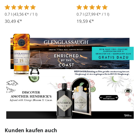
0.7 l
(43,56 €* / 1 l)
0.7 l
(27,99 €* / 1 l)
Durchschnittliche Bewertung von 5 von 5 Sternen
Durchschnittliche Bewertung 
30,49 €*
19,59 €*
Produktgalerie überspringen
Kunden kaufen auch