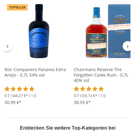
TOPSELLER
Ron Companero Panama Extra
Chairmans Reserve The
Anejo - 0,7L 54% vol
Forgotten Casks Rum - 0,7L
40% vol
0.7 l
(44,27 €* / 1 l)
0.7 l
(55,13 €* / 1 l)
Durchschnittliche Bewertung von 4.9 von 5 Sternen
Durchschnittliche Bewertung 
30,99 €*
38,59 €*
Entdecken Sie weitere Top-Kategorien bei