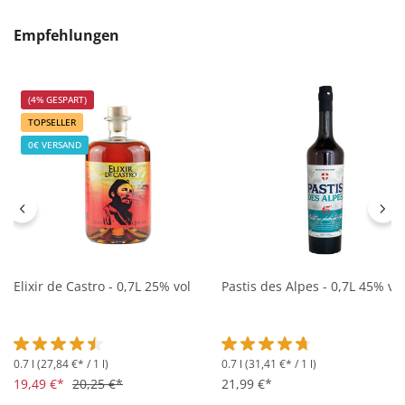
Produktgalerie überspringen
Empfehlungen
(4% GESPART)
TOPSELLER
0€ VERSAND
Elixir de Castro - 0,7L 25% vol
Pastis des Alpes - 0,7L 45% vol
0.7 l
(27,84 €* / 1 l)
0.7 l
(31,41 €* / 1 l)
Durchschnittliche Bewertung von 4.5 von 5 Sternen
Durchschnittliche Bewertung 
19,49 €*
20,25 €*
21,99 €*