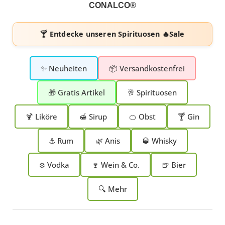
CONALCO®
🍸 Entdecke unseren
Spirituosen 🔥Sale
✨ Neuheiten
📦 Versandkostenfrei
🎁 Gratis Artikel
🥂 Spirituosen
🍹 Liköre
🍯 Sirup
🍊 Obst
🍸 Gin
⚓ Rum
🌿 Anis
🥃 Whisky
❄️ Vodka
🍷 Wein & Co.
🍺 Bier
🔍 Mehr