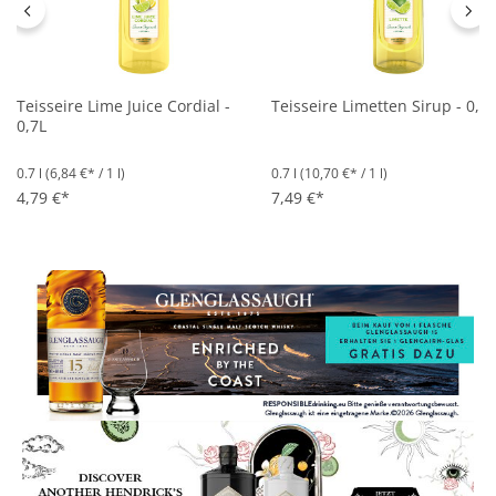
Teisseire Lime Juice Cordial -
Teisseire Limetten Sirup - 0,7L
0,7L
0.7 l
(6,84 €* / 1 l)
0.7 l
(10,70 €* / 1 l)
4,79 €*
7,49 €*