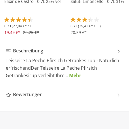
Elixir de Castro - 0,7L 25% vol
Saluti Limoncello - 0,7L 31% vo
0.7 l
(27,84 €* / 1 l)
0.7 l
(29,41 €* / 1 l)
Durchschnittliche Bewertung von 4.5 von 5 Sternen
Durchschnittliche Bewertung 
19,49 €*
20,25 €*
20,59 €*
Beschreibung
Teisseire La Peche Pfirsich Getränkesirup - Natürlich
erfrischendDer Teisseire La Peche Pfirsich
Getränkesirup verleiht Ihre…
Mehr
Bewertungen