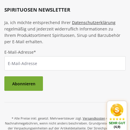
SPIRITUOSEN NEWSLETTER
Ja, ich möchte entsprechend Ihrer
Datenschutzerklärung
regelmäßig und jederzeit widerruflich Informationen zu
Ihrem Produktsortiment Spirituosen, Sirup und Barzubehör
per E-Mail erhalten.
E-Mail-Adresse*
Abonnieren
* Alle Preise inkl. gesetzl. Mehrwertsteuer zzgl.
Versandkosten
und ggf.
Nachnahmegebühren, wenn nicht anders beschrieben. Grundpreise und Preise
SEHR GUT
(4,9)
der Verpackungseinheiten auf der Artikeldetailseite. Der Streichpreis ist der