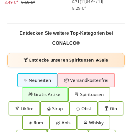
0.7 l
(11,84 €* / 1 l)
Durchschnittliche Bewertung von 4.7 von 5 Sternen
8,49 €*
9,59 €*
Durchschnittliche Bewertung 
8,29 €*
Entdecken Sie weitere Top-Kategorien bei
CONALCO®
🍸 Entdecke unseren
Spirituosen 🔥Sale
✨ Neuheiten
📦 Versandkostenfrei
🎁 Gratis Artikel
🥂 Spirituosen
🍹 Liköre
🍯 Sirup
🍊 Obst
🍸 Gin
⚓ Rum
🌿 Anis
🥃 Whisky