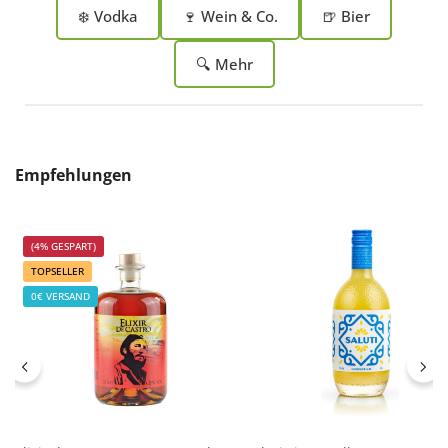
❄️ Vodka
🍷 Wein & Co.
🍺 Bier
🔍 Mehr
Produktgalerie überspringen
Empfehlungen
(4% GESPART)
TOPSELLER
0€ VERSAND