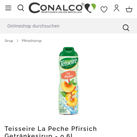
alt springen
Sirup
Pfirsichsirup
Bildergalerie überspringen
Teisseire La Peche Pfirsich
Getränkesirup - 0,6L