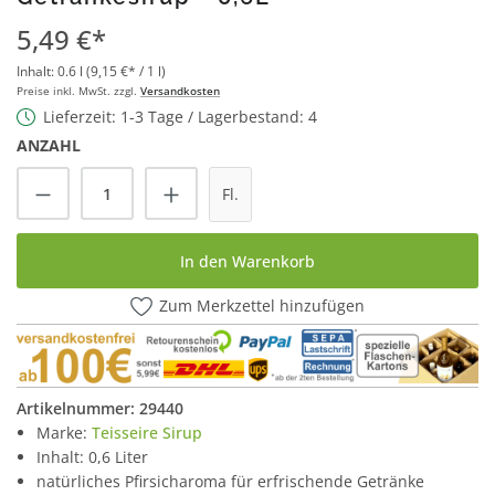
5,49 €*
Inhalt:
0.6 l
(9,15 €* / 1 l)
Preise inkl. MwSt. zzgl.
Versandkosten
Lieferzeit: 1-3 Tage / Lagerbestand: 4
ANZAHL
Produkt Anzahl: Gib den gewünschten Wert
Fl.
In den Warenkorb
Zum Merkzettel hinzufügen
Artikelnummer:
29440
Marke:
Teisseire Sirup
Inhalt: 0,6 Liter
natürliches Pfirsicharoma für erfrischende Getränke