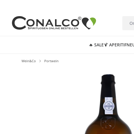
springen
Zur Hauptnavigation springen
🔥 SALE
🍹 APERITIF
NE
Wein&Co
Portwein
Bildergalerie überspringen