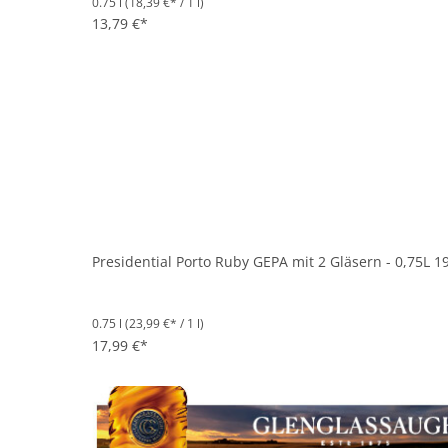
0.75 l
(18,39 €* / 1 l)
Durchschnittliche Bewertung von 5 von 5 Sternen
13,79 €*
Presidential Porto Ruby GEPA mit 2 Gläsern - 0,75L 1
0.75 l
(23,99 €* / 1 l)
17,99 €*