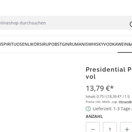
U
SPIRITUOSEN
LIKÖR
SIRUP
OBST
GIN
RUM
ANIS
WHISKY
VODKA
WEIN&
Presidential 
vol
13,79 €*
Inhalt:
0.75 l
(18,39 €* / 1 l)
Preise inkl. MwSt. zzgl.
Versandk
Lieferzeit: 1-3 Tage
ANZAHL
Produkt Anzah