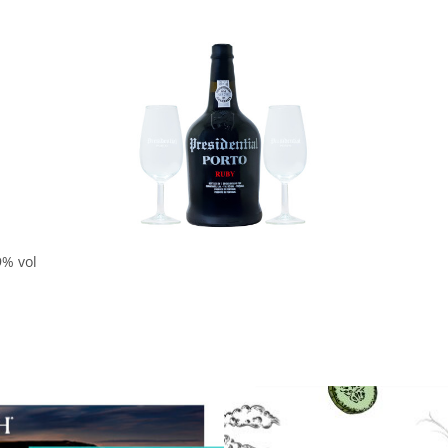
In den Korb
9% vol