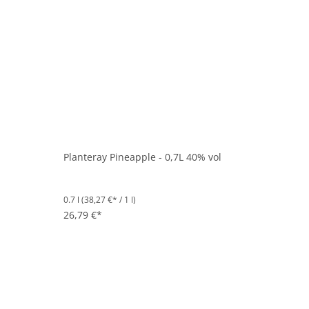
Planteray Pineapple - 0,7L 40% vol
0.7 l
(38,27 €* / 1 l)
26,79 €*