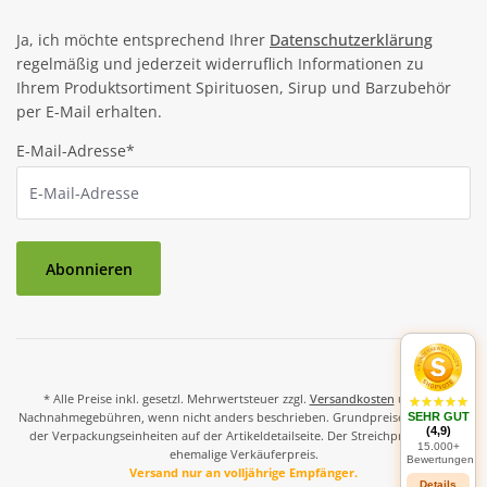
Ja, ich möchte entsprechend Ihrer
Datenschutzerklärung
regelmäßig und jederzeit widerruflich Informationen zu
Ihrem Produktsortiment Spirituosen, Sirup und Barzubehör
per E-Mail erhalten.
E-Mail-Adresse*
Abonnieren
* Alle Preise inkl. gesetzl. Mehrwertsteuer zzgl.
Versandkosten
und ggf.
Nachnahmegebühren, wenn nicht anders beschrieben. Grundpreise und Preise
SEHR GUT
(4,9)
der Verpackungseinheiten auf der Artikeldetailseite. Der Streichpreis ist der
15.000+
ehemalige Verkäuferpreis.
Bewertungen
Versand nur an volljährige Empfänger.
Details