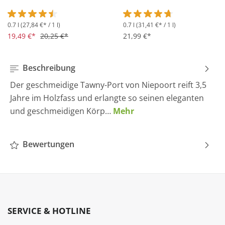
0.7 l
(27,84 €* / 1 l)
0.7 l
(31,41 €* / 1 l)
Durchschnittliche Bewertung von 4.5 von 5 Sternen
Durchschnittliche Bewertung 
19,49 €*
20,25 €*
21,99 €*
Beschreibung
Der geschmeidige Tawny-Port von Niepoort reift 3,5
Jahre im Holzfass und erlangte so seinen eleganten
und geschmeidigen Körp…
Mehr
Bewertungen
SERVICE & HOTLINE