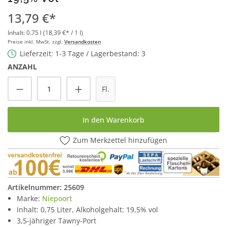
13,79 €*
Inhalt:
0.75 l
(18,39 €* / 1 l)
Preise inkl. MwSt. zzgl.
Versandkosten
Lieferzeit: 1-3 Tage / Lagerbestand: 3
ANZAHL
Produkt Anzahl: Gib den gewünschten Wert
Fl.
In den Warenkorb
Zum Merkzettel hinzufügen
Artikelnummer:
25609
Marke:
Niepoort
Inhalt: 0,75 Liter, Alkoholgehalt: 19,5% vol
3,5-jähriger Tawny-Port