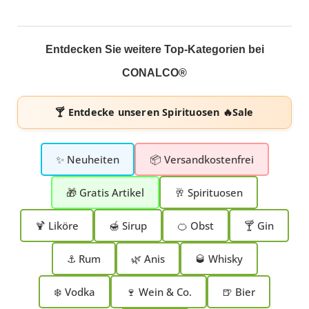
Entdecken Sie weitere Top-Kategorien bei
CONALCO®
🍸 Entdecke unseren
Spirituosen 🔥Sale
✨ Neuheiten
📦 Versandkostenfrei
🎁 Gratis Artikel
🥂 Spirituosen
🍹 Liköre
🍯 Sirup
🍊 Obst
🍸 Gin
⚓ Rum
🌿 Anis
🥃 Whisky
❄️ Vodka
🍷 Wein & Co.
🍺 Bier