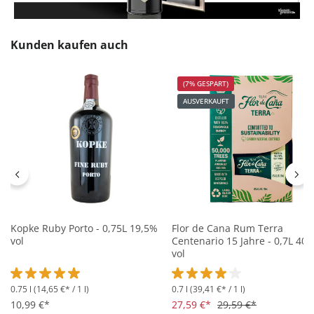
Produktgalerie überspringen
Kunden kaufen auch
(7% GESPART)
AUSVERKAUFT
Kopke Ruby Porto - 0,75L 19,5%
Flor de Cana Rum Terra
vol
Centenario 15 Jahre - 0,7L 40
vol
0.75 l
(14,65 €* / 1 l)
0.7 l
(39,41 €* / 1 l)
Durchschnittliche Bewertung von 5 von 5 Sternen
Durchschnittliche Bewertung 
10,99 €*
27,59 €*
29,59 €*