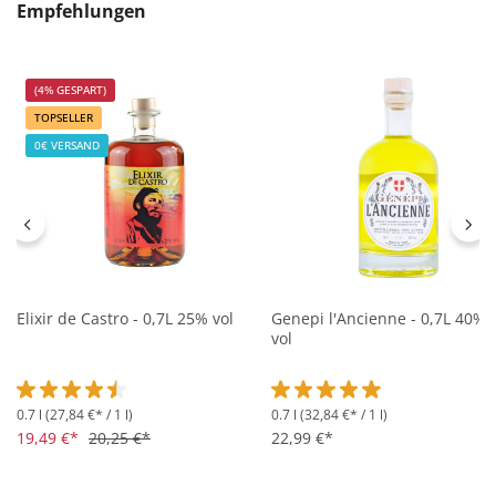
Produktgalerie überspringen
Empfehlungen
(4% GESPART)
TOPSELLER
0€ VERSAND
Elixir de Castro - 0,7L 25% vol
Genepi l'Ancienne - 0,7L 40%
vol
0.7 l
(27,84 €* / 1 l)
0.7 l
(32,84 €* / 1 l)
Durchschnittliche Bewertung von 4.5 von 5 Sternen
Durchschnittliche Bewertung 
19,49 €*
20,25 €*
22,99 €*