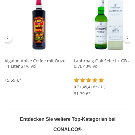
Aigaion Anise Coffee mit Ouzo
Laphroaig Oak Select + GB -
- 1 Liter 21% vol
0,7L 40% vol
15,59 €*
0.7 l
(45,41 €* / 1 l)
Durchschnittliche Bewertung 
31,79 €*
Entdecken Sie weitere Top-Kategorien bei
CONALCO®