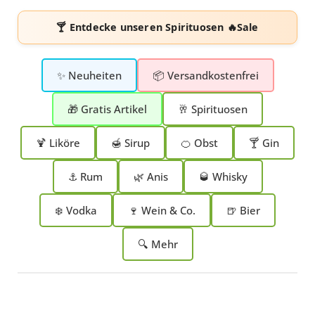
🍸 Entdecke unseren
Spirituosen 🔥Sale
✨ Neuheiten
📦 Versandkostenfrei
🎁 Gratis Artikel
🥂 Spirituosen
🍹 Liköre
🍯 Sirup
🍊 Obst
🍸 Gin
⚓ Rum
🌿 Anis
🥃 Whisky
❄️ Vodka
🍷 Wein & Co.
🍺 Bier
🔍 Mehr